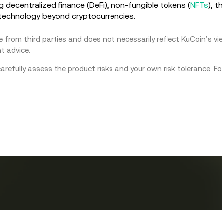
ng decentralized finance (DeFi), non-fungible tokens (
NFTs
), t
r technology beyond cryptocurrencies.
from third parties and does not necessarily reflect KuCoin’s view
t advice.
carefully assess the product risks and your own risk tolerance. F