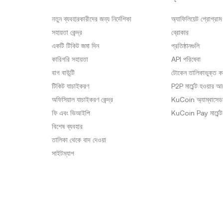
নতুন ব্যবহারকারীদের জন্য নির্দেশিকা
অ্যাফিলিয়েট প্রোগ্রাম
সহায়তা কেন্দ্র
ব্রোকার
একটি টিকিট জমা দিন
প্রতিষ্ঠানগুলি
কারিগরি সহায়তা
API পরিষেবা
বাগ বাউন্টি
টোকেন তালিকাভুক্ত ক
টিকিট যাচাইকরণ
P2P মার্চেন্ট হওয়ার 
অফিসিয়াল যাচাইকরণ কেন্দ্র
KuCoin অ্যাম্বাসেডর
ফি এবং ভিআইপি
KuCoin Pay মার্চেন্ট
বিশেষ ব্যবহার
তালিকা থেকে বাদ দেওয়া
সাইটম্যাপ