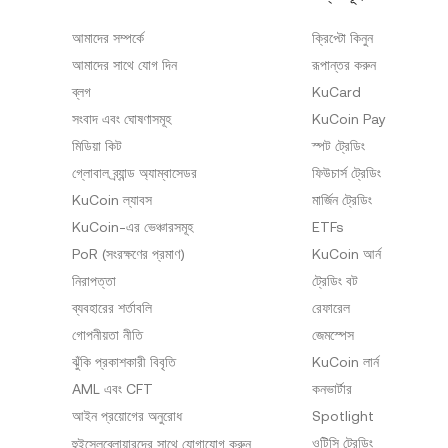
আমাদের সম্পর্কে
ক্রিপ্টো কিনুন
আমাদের সাথে যোগ দিন
রূপান্তর করুন
ব্লগ
KuCard
সংবাদ এবং ঘোষণাসমূহ
KuCoin Pay
মিডিয়া কিট
স্পট ট্রেডিং
গ্লোবাল ব্র্যান্ড অ্যাম্বাসেডর
ফিউচার্স ট্রেডিং
KuCoin ল্যাবস
মার্জিন ট্রেডিং
KuCoin-এর ভেঞ্চারসমূহ
ETFs
PoR (সংরক্ষণের প্রমাণ)
KuCoin আর্ন
নিরাপত্তা
ট্রেডিং বট
ব্যবহারের শর্তাবলি
রেফারেল
গোপনীয়তা নীতি
জেমস্পেস
ঝুঁকি প্রকাশকারী বিবৃতি
KuCoin লার্ন
AML এবং CFT
কনভার্টার
আইন প্রয়োগের অনুরোধ
Spotlight
ওটিসি ট্রেডিং
হুইসেলব্লোয়ারদের সাথে যোগাযোগ করুন