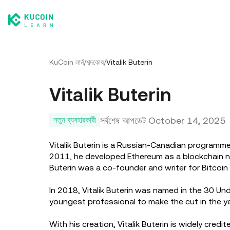
KuCoin লার্ন
/
শব্দকোষ
/
Vitalik Buterin
Vitalik Buterin
সর্বশেষ আপডেট
October 14, 2025
নতুন ব্যবহারকারী
Vitalik Buterin is a Russian-Canadian programme
2011, he developed Ethereum as a blockchain ne
Buterin was a co-founder and writer for Bitcoin
In 2018, Vitalik Buterin was named in the 30 U
youngest professional to make the cut in the yea
With his creation, Vitalik Buterin is widely cr