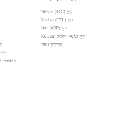
বিটকয়েন (BTC) মূল্য
ইথেরিয়াম (ETH) মূল্য
রিপল (XRP) মূল্য
KuCoin টোকেন (KCS) মূল্য
রা
আরও মূল্যসমূহ
আবেদন
 প্রোগ্রাম