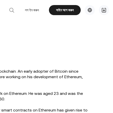
লগ ইন করুন
সাইন আপ করুন
ockchain. An early adopter of Bitcoin since
fore working on his development of Ethereum,
work on Ethereum. He was aged 23 and was the
 30.
or smart contracts on Ethereum has given rise to