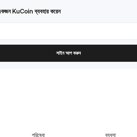
ধ্যে একজন KuCoin ব্যবহার করেন
সাইন আপ করুন
পরিষেবা
ব্যবসা