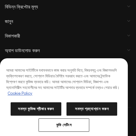
বিভিন্ন ক্রিপ্টোর মূল্য
জানুন
বিকাশকারী
অ্যাপ ডাউনলোড করুন
কমিউনিটি
আমরা আমাদের সাইটটিকে যথাযথভাবে কাজ করার অনুমতি দিতে, বিষয়বস্তু এবং বিজ্ঞাপনগুলি
ব্যক্তিগতকরণ করতে, সোশ্যাল মিডিয়ার বৈশিষ্ট্য সরবরাহ করতে এবং আমাদের ট্র্যাফিক
বিশ্লেষণ করতে কুকিজ ব্যবহার করি। আমরা আমাদের সোশ্যাল মিডিয়া, বিজ্ঞাপন এবং
অ্যানালিটিক্স সহযোগীদের সহ আমাদের সাইটটির আপনার ব্যবহার সম্পর্কে তথ্যও শেয়ার করি।
Cookie Policy
সমস্ত কুকিজ স্বীকার করুন
সমস্ত প্রত্যাখ্যান করুন
Copyright © 2017 - 2026 KuCoin.com. All Rights Reserved.
কুকি পছন্দসমূহ
কুকি সেটিংস
2026-08-08 19:19:05
(UTC+
8
)
24h
পরিমাণ
১,৮৮,৫৩,৯৩,৭৯৭
USDT