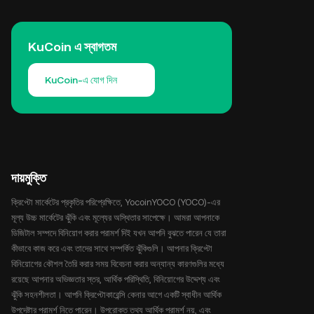
KuCoin এ স্বাগতম
KuCoin-এ যোগ দিন
দায়মুক্তি
ক্রিপ্টো মার্কেটের প্রকৃতির পরিপ্রেক্ষিতে, YocoinYOCO (YOCO)-এর
মূল্য উচ্চ মার্কেটের ঝুঁকি এবং মূল্যের অস্থিতার সাপেক্ষে। আমরা আপনাকে
ডিজিটাল সম্পদে বিনিয়োগ করার পরামর্শ দিই যখন আপনি বুঝতে পারেন যে তারা
কীভাবে কাজ করে এবং তাদের সাথে সম্পর্কিত ঝুঁকিগুলি। আপনার ক্রিপ্টো
বিনিয়োগের কৌশল তৈরি করার সময় বিবেচনা করার অন্যান্য কারণগুলির মধ্যে
রয়েছে আপনার অভিজ্ঞতার স্তর, আর্থিক পরিস্থিতি, বিনিয়োগের উদ্দেশ্য এবং
ঝুঁকি সহনশীলতা। আপনি ক্রিপ্টোকারেন্সি কেনার আগে একটি স্বাধীন আর্থিক
উপদেষ্টার পরামর্শ নিতে পারেন। উপরোক্ত তথ্য আর্থিক পরামর্শ নয়, এবং