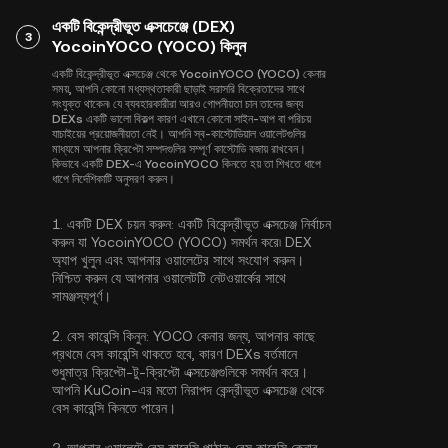
একটি বিকেন্দ্রীভূত এক্সচেঞ্জে (DEX)
3
YocoinYOCO (YOCO) কিনুন
একটি বিকেন্দ্রীভূত এক্সচেঞ্জ থেকে YocoinYOCO (YOCO) কেনার
সময়, আপনি কোনো মধ্যস্থতাকারী ছাড়াই সরাসরি বিক্রেতাদের সাথে
সংযুক্ত থাকেন৷ যে ব্যবহারকারীরা আরও গোপনীয়তা চান তাদের জন্য
DEXs একটি ভালো বিকল্প কারণ এখানে কোনো সাইন-আপ বা পরিচয়
যাচাইয়ের প্রয়োজনীয়তা নেই। আপনি স্ব-কাস্টোডিয়াল ওয়ালেটগুলির
মাধ্যমে আপনার ক্রিপ্টো সম্পদগুলির সম্পূর্ণ কাস্টোডি বজায় রাখবেন।
কিভাবে একটি DEX-এ YocoinYOCO কিনতে হয় তা শিখতে ধাপে
ধাপে নির্দেশিকাটি অনুসরণ করুন।
1.
একটি DEX চয়ন করুন:
একটি বিকেন্দ্রীভূত এক্সচেঞ্জ নির্বাচন
করুন যা YocoinYOCO (YOCO) সমর্থন করে৷ DEX
অ্যাপ খুলুন এবং আপনার ওয়ালেটের সাথে সংযোগ করুন।
নিশ্চিত করুন যে আপনার ওয়ালেটটি নেটওয়ার্কের সাথে
সামঞ্জস্যপূর্ণ।
2.
বেস কারেন্সি কিনুন:
YOCO কেনার জন্য, আপনার কাছে
প্রথমে বেস কারেন্সি থাকতে হবে, কারণ DEXs বর্তমানে
শুধুমাত্র ক্রিপ্টো-টু-ক্রিপ্টো এক্সচেঞ্জগুলিকে সমর্থন করে।
আপনি KuCoin-এর মতো নিরাপদ কেন্দ্রীভূত এক্সচেঞ্জ থেকে
বেস কারেন্সি কিনতে পারেন
।