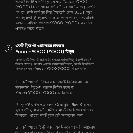
সহজেই ফিয়াট কারেন্সি ব্যবহার করে YocoinYOCO
(YOCO) কিনতে পারেন, যদি এটি করা সমর্থিত হয়। আপনি
প্রথমে একটি জনপ্রিয় ক্রিপ্টোকারেন্সি যেমন
USDT
ক্রয়
করে ক্রিপ্টো-টু-ক্রিপ্টো এক্সচেঞ্জ করতে পারেন, এবং তারপর
আপনার কাঙ্খিত YocoinYOCO (YOCO)-এর সাথে
এক্সচেঞ্জ করতে পারেন৷
একটি ক্রিপ্টো ওয়ালেটের মাধ্যমে
2
YocoinYOCO (YOCO) কিনুন৷
আপনি একটি ক্রিপ্টো ওয়ালেটের মাধ্যমে সরাসরি কিছু ক্রিপ্টোকারেন্সি
কিনতে পারেন। আপনার ওয়ালেট দ্বারা সমর্থিত হলে, আপনি নিম্নলিখিত
ধাপগুলির মাধ্যমে YocoinYOCO (YOCO) কিনতে পারেন:
1.
একটি ওয়ালেট নির্বাচন করুন:
একটি নির্ভরযোগ্য এবং
সম্মানজনক ক্রিপ্টো ওয়ালেট নির্বাচন করুন যা
YocoinYOCO (YOCO) সমর্থন করে৷
2.
অ্যাপটি ডাউনলোড করুন:
Google Play Store,
অ্যাপ স্টোর, বা একটি ব্রাউজার এক্সটেনশন হিসেবে আপনার
ডিভাইসে ওয়ালেট অ্যাপ্লিকেশনটি ডাউনলোড করুন।
3.
একটি ওয়ালেট তৈরি করুন:
একটি নতুন ওয়ালেট অ্যাড্রেস
তৈরি করুন বা আপনার যদি আগে থেকেই একটি থাকে তাহলে