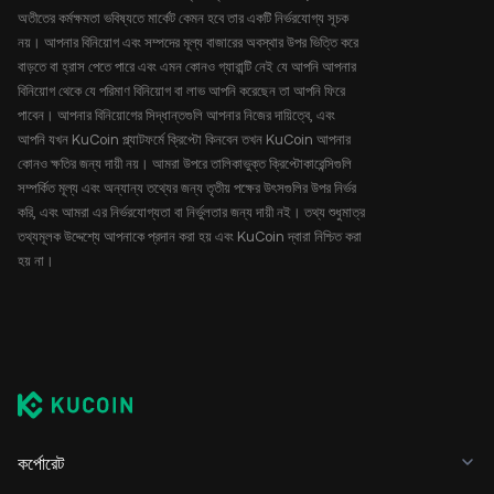
অতীতের কর্মক্ষমতা ভবিষ্যতে মার্কেট কেমন হবে তার একটি নির্ভরযোগ্য সূচক
নয়। আপনার বিনিয়োগ এবং সম্পদের মূল্য বাজারের অবস্থার উপর ভিত্তি করে
বাড়তে বা হ্রাস পেতে পারে এবং এমন কোনও গ্যারান্টি নেই যে আপনি আপনার
বিনিয়োগ থেকে যে পরিমাণ বিনিয়োগ বা লাভ আপনি করেছেন তা আপনি ফিরে
পাবেন। আপনার বিনিয়োগের সিদ্ধান্তগুলি আপনার নিজের দায়িত্বে, এবং
আপনি যখন KuCoin প্ল্যাটফর্মে ক্রিপ্টো কিনবেন তখন KuCoin আপনার
কোনও ক্ষতির জন্য দায়ী নয়। আমরা উপরে তালিকাভুক্ত ক্রিপ্টোকারেন্সিগুলি
সম্পর্কিত মূল্য এবং অন্যান্য তথ্যের জন্য তৃতীয় পক্ষের উৎসগুলির উপর নির্ভর
করি, এবং আমরা এর নির্ভরযোগ্যতা বা নির্ভুলতার জন্য দায়ী নই। তথ্য শুধুমাত্র
তথ্যমূলক উদ্দেশ্যে আপনাকে প্রদান করা হয় এবং KuCoin দ্বারা নিশ্চিত করা
হয় না।
কর্পোরেট