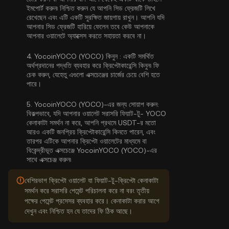
ইমপোর্ট করুন৷ নিশ্চিত করুন যে আপনি সিড ফ্রেজটি লিখে
রেখেছেন এবং এটি একটি সুরক্ষিত জায়গায় রাখুন। আপনি যদি
আপনার সিড ফ্রেজটি হারিয়ে ফেলেন তবে কেউ আপনাকে
আপনার ওয়ালেটে অ্যাক্সেস করতে সহায়তা করবে না।
4.
YocoinYOCO (YOCO) কিনুন :
একটি সমর্থিত
অর্থপ্রদানের পদ্ধতি ব্যবহার করে ক্রিপ্টোকারেন্সি কিনুন৷ ফি
চেক করুন, যেহেতু এগুলো এক্সচেঞ্জের চার্জের চেয়ে বেশি হতে
পারে।
5.
YocoinYOCO (YOCO)-এর জন্য সোয়াপ করুন:
বিকল্পভাবে, যদি আপনার ওয়ালেট সরাসরি ফিয়াট-টু- YOCO
কেনাকাটা সমর্থন না করে, আপনি প্রথমে USDT-র মতো
আরও একটি জনপ্রিয় ক্রিপ্টোকারেন্সি কিনতে পারেন, এবং
তারপর এটিকে আপনার ক্রিপ্টো ওয়ালেটের মাধ্যমে বা
বিকেন্দ্রীভূত এক্সচেঞ্জে YocoinYOCO (YOCO)-এর
সাথে এক্সচেঞ্জ করুন৷
বেশিরভাগ ক্রিপ্টো ওয়ালেট যা ফিয়াট-টু-ক্রিপ্টো কেনাকাটা
সমর্থন করে সরাসরি পেমেন্ট পরিচালনা করে না বরং তৃতীয়
পক্ষের পেমেন্ট প্রসেসর ব্যবহার করে। কেনাকাটা করার আগে
দেখুন এবং নিশ্চিত হন যে তাদের ফি ঠিক আছে।