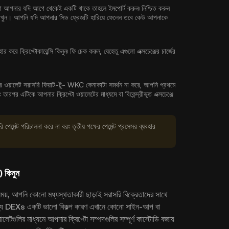
বা আপনার যদি আগে থেকেই একটি থাকে তাহলে ইমপোর্ট করুন৷ নিশ্চিত করুন
 রাখুন। আপনি যদি আপনার সিড ফ্রেজটি হারিয়ে ফেলেন তবে কেউ আপনাকে
র করে ক্রিপ্টোকারেন্সি কিনুন৷ ফি চেক করুন, যেহেতু এগুলো এক্সচেঞ্জের চার্জের
র ওয়ালেট সরাসরি ফিয়াট-টু- WKC কেনাকাটা সমর্থন না করে, আপনি প্রথমে
পর এটিকে আপনার ক্রিপ্টো ওয়ালেটের মাধ্যমে বা বিকেন্দ্রীভূত এক্সচেঞ্জে
 পেমেন্ট পরিচালনা করে না বরং তৃতীয় পক্ষের পেমেন্ট প্রসেসর ব্যবহার
 কিনুন
য়, আপনি কোনো মধ্যস্থতাকারী ছাড়াই সরাসরি বিক্রেতাদের সাথে
 জন্য DEXs একটি ভালো বিকল্প কারণ এখানে কোনো সাইন-আপ বা
লেটগুলির মাধ্যমে আপনার ক্রিপ্টো সম্পদগুলির সম্পূর্ণ কাস্টোডি বজায়