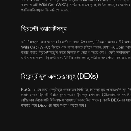
করুন যে এটি Wiki Cat (WKC) সমর্থন করে৷ এছাড়াও, নিশ্চিত করুন, যে আপনার নির
প্রতিযোগিতামূলক ফি কাঠামো রয়েছে।
ক্রিপ্টো ওয়ালেটসমূহ
যদি নিরাপত্তা এবং আপনার ক্রিপ্টো সম্পদের উপর সম্পূর্ণ নিয়ন্ত্রণ আপনার শীর্ষ অ
Wiki Cat (WKC) কিনতে এবং সঞ্চয় করতে চাইতে পারেন, যেমন
KuCoin ওয়া
হাজার হাজার ক্রিপ্টোকারেন্সি সহজে কিনতে বা সোয়াপ করতে দেয়। একটি সম্মানজনক ক্র
ডাউনলোড করুন। ক্রিপ্টো এবং NFTs সঞ্চয় করতে, পাঠাতে এবং গ্রহণ করতে একটি বি
বিকেন্দ্রীভূত এক্সচেঞ্জসমূহ (DEXs)
KuCoin-এর মতো কেন্দ্রীভূত এক্সচেঞ্জের বিপরীতে, বিকেন্দ্রীভূত এক্সচেঞ্জগুলি স্ব-নির
হাজার হাজার ক্রিপ্টো ট্রেডিং যুগল কেনা ও ট্রানজ্যাকশন করা ইউনিসোয়াপের মত বিকেন
বেশিরভাগ টোকেনগুলি ইভিএম-সামঞ্জস্যপূর্ণ ব্লকচেইনে থাকে। একটি DEX-এর সাথে ইন
ব্যবহার করে DEX-এর সাথে সংযোগ করতে হবে।