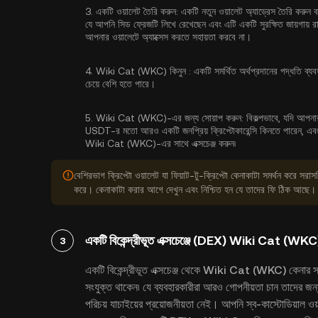
3.
একটি ওয়ালেট তৈরি করুন:
একটি নতুন ওয়ালেট অ্যাড্রেস তৈরি করুন 
যে আপনি সিড ফ্রেজটি লিখে রেখেছেন এবং এটি একটি সুরক্ষিত জায়গায়
আপনার ওয়ালেটে অ্যাক্সেস করতে সহায়তা করবে না।
4.
Wiki Cat (WKC) কিনুন :
একটি সমর্থিত অর্থপ্রদানের পদ্ধতি ব্যবহা
চেয়ে বেশি হতে পারে।
5.
Wiki Cat (WKC)-এর জন্য সোয়াপ করুন:
বিকল্পভাবে, যদি আপনা
USDT-র মতো আরও একটি জনপ্রিয় ক্রিপ্টোকারেন্সি কিনতে পারেন, এবং তার
Wiki Cat (WKC)-এর সাথে এক্সচেঞ্জ করুন৷
বেশিরভাগ ক্রিপ্টো ওয়ালেট যা ফিয়াট-টু-ক্রিপ্টো কেনাকাটা সমর্থন করে সরাসরি
করে। কেনাকাটা করার আগে দেখুন এবং নিশ্চিত হন যে তাদের ফি ঠিক আছে।
একটি বিকেন্দ্রীভূত এক্সচেঞ্জে (DEX) Wiki Cat (WKC)
3
একটি বিকেন্দ্রীভূত এক্সচেঞ্জ থেকে Wiki Cat (WKC) কেনার সম
সংযুক্ত থাকেন৷ যে ব্যবহারকারীরা আরও গোপনীয়তা চান তাদের
পরিচয় যাচাইয়ের প্রয়োজনীয়তা নেই। আপনি স্ব-কাস্টোডিয়াল ওয়া