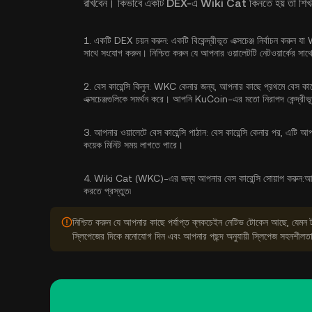
রাখবেন। কিভাবে একটি DEX-এ Wiki Cat কিনতে হয় তা শিখতে 
1.
একটি DEX চয়ন করুন:
একটি বিকেন্দ্রীভূত এক্সচেঞ্জ নির্বাচন কর
সাথে সংযোগ করুন। নিশ্চিত করুন যে আপনার ওয়ালেটটি নেটওয়ার্কের সাথে স
2.
বেস কারেন্সি কিনুন:
WKC কেনার জন্য, আপনার কাছে প্রথমে বেস কারেন্স
এক্সচেঞ্জগুলিকে সমর্থন করে। আপনি KuCoin-এর মতো নিরাপদ কেন্দ্রীভূ
3.
আপনার ওয়ালেটে বেস কারেন্সি পাঠান:
বেস কারেন্সি কেনার পর, এটি আপনা
কয়েক মিনিট সময় লাগতে পারে।
4.
Wiki Cat (WKC)-এর জন্য আপনার বেস কারেন্সি সোয়াপ করুন:
আ
করতে প্রস্তুত৷
নিশ্চিত করুন যে আপনার কাছে পর্যাপ্ত ব্লকচেইন নেটিভ টোকেন আছে, যেমন 
স্লিপেজের দিকে মনোযোগ দিন এবং আপনার পছন্দ অনুযায়ী স্লিপেজ সহনশীলতা