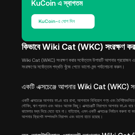
KuCoin এ স্বাগতম
KuCoin-এ যোগ দিন
কিভাবে Wiki Cat (WKC) সংরক্ষণ কর
Wiki Cat (WKC) সংরক্ষণ করার সর্বোত্তম উপায়টি আপনার প্রয়োজন এ
সংরক্ষণের সর্বোত্তম পদ্ধতি খুঁজে পেতে ভালো-মন্দ পর্যালোচনা করুন।
একটি এক্সচেঞ্জে আপনার Wiki Cat (WKC) সং
একটি এক্সচেঞ্জে আপনার ফাণ্ড ধরে রাখা, আপনাকে বিনিয়োগ পণ্য এবং বৈশিষ্ট্যগুলিতে 
স্টেকিং, ঋণ প্রদান এবং আরও অনেক কিছু। এক্সচেঞ্জটি নিরাপদে আপনার ফাণ্ড ধরে
ঝামেলার মধ্য দিয়ে যেতে হবে না। যাইহোক, এমন একটি এক্সচেঞ্জ নির্বাচন করুনা যা 
আপনার ক্রিপ্টো সম্পদগুলি নিরাপদ এবং ভালো হাতে রয়েছে।