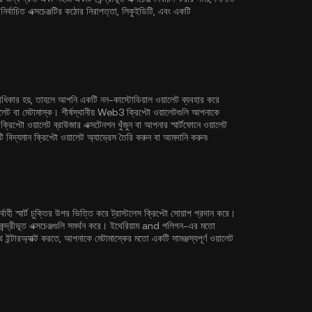
্বাচিত এক্সচেঞ্জটির কঠোর নিরাপত্তা, লিকুইডিটি, এবং একটি
গ্রাধিকার হয়, তাহলে আপনি একটি নন-কাস্টোডিয়াল ওয়ালেট ব্যবহার করে
লেট
বা মেটামাস্ক। শীর্ষস্থানীয় Web3 ক্রিপ্টো ওয়ালেটগুলি আপনাকে
িপ্টো ওয়ালেট ব্রাউজার এক্সটেনশন খুঁজুন বা আপনার স্মার্টফোনে ওয়ালেট
দ্যমান ক্রিপ্টো ওয়ালেট অ্যাড্রেস তৈরি করুন বা আমদানি করুন৷
্বাহী স্মার্ট চুক্তির উপর ভিত্তি করে ট্রাস্টলেস ক্রিপ্টো সোয়াপ প্রদান করে।
্দ্রীভূত এক্সচেঞ্জগুলি সমর্থন করে।
ইথেরিয়াম
and
পলিগন
-এর মতো
্টারঅ্যাক্ট করতে, আপনাকে মেটামাস্কের মতো একটি সামঞ্জস্যপূর্ণ ওয়ালেট