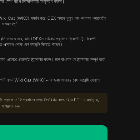
ধাপে ধাপে নির্দেশিকাটি অনুসরণ করুন।
ুন যা Wiki Cat (WKC) সমর্থন করে৷ DEX অ্যাপ খুলুন এবং আপনার ওয়ালেটের
ামঞ্জস্যপূর্ণ।
ি থাকতে হবে, কারণ DEXs বর্তমানে শুধুমাত্র ক্রিপ্টো-টু-ক্রিপ্টো
ত এক্সচেঞ্জ থেকে
বেস কারেন্সি কিনতে পারেন
।
র ওয়েব3 ওয়ালেটে ট্রান্সফার করুন। মনে রাখবেন যে ট্রান্সফার সম্পূর্ণ হতে
পনি এখন Wiki Cat (WKC)-এর জন্য আপনার বেস কারেন্সি সোয়াপ
ট্রানজ্যাকশন ফি প্রদানের জন্য ইথেরিয়াম ব্লকচেইনে ETH। এছাড়াও,
 সামঞ্জস্য করুন।