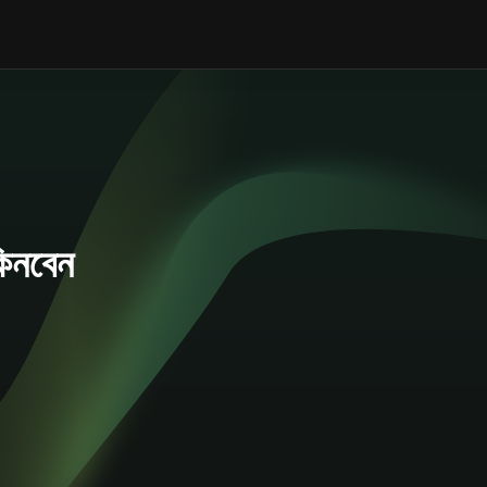
িনবেন