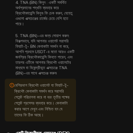
4.
TNA (BN) কিনুন :
একটি সমর্থিত
অর্থপ্রদানের পদ্ধতি ব্যবহার করে
ক্রিপ্টোকারেন্সি কিনুন৷ ফি চেক করুন, যেহেতু
এগুলো এক্সচেঞ্জের চার্জের চেয়ে বেশি হতে
পারে।
5.
TNA (BN)-এর জন্য সোয়াপ করুন:
বিকল্পভাবে, যদি আপনার ওয়ালেট সরাসরি
ফিয়াট-টু- BN কেনাকাটা সমর্থন না করে,
আপনি প্রথমে USDT-র মতো আরও একটি
জনপ্রিয় ক্রিপ্টোকারেন্সি কিনতে পারেন, এবং
তারপর এটিকে আপনার ক্রিপ্টো ওয়ালেটের
মাধ্যমে বা বিকেন্দ্রীভূত এক্সচেঞ্জে TNA
(BN)-এর সাথে এক্সচেঞ্জ করুন৷
বেশিরভাগ ক্রিপ্টো ওয়ালেট যা ফিয়াট-টু-
ক্রিপ্টো কেনাকাটা সমর্থন করে সরাসরি
পেমেন্ট পরিচালনা করে না বরং তৃতীয় পক্ষের
পেমেন্ট প্রসেসর ব্যবহার করে। কেনাকাটা
করার আগে দেখুন এবং নিশ্চিত হন যে
তাদের ফি ঠিক আছে।