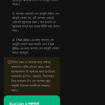
কেন্দ্রীভূত এক্সচেঞ্জ থেকে
বেস কারেন্সি কিনতে
পারেন
।
3.
আপনার ওয়ালেটে বেস কারেন্সি পাঠান:
বেস
কারেন্সি কেনার পর, এটি আপনার ওয়েব3
ওয়ালেটে ট্রান্সফার করুন। মনে রাখবেন যে
ট্রান্সফার সম্পূর্ণ হতে কয়েক মিনিট সময় লাগতে
পারে।
4.
TNA (BN)-এর জন্য আপনার বেস
কারেন্সি সোয়াপ করুন:
আপনি এখন TNA
(BN)-এর জন্য আপনার বেস কারেন্সি সোয়াপ
করতে প্রস্তুত৷
নিশ্চিত করুন যে আপনার কাছে পর্যাপ্ত
ব্লকচেইন নেটিভ টোকেন আছে, যেমন
ট্রানজ্যাকশন ফি প্রদানের জন্য ইথেরিয়াম
ব্লকচেইনে ETH। এছাড়াও, স্লিপেজের
দিকে মনোযোগ দিন এবং আপনার পছন্দ
অনুযায়ী স্লিপেজ সহনশীলতা সামঞ্জস্য
করুন।
KuCoin এ স্বাগতম