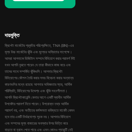
দায়মুক্তি
ক্রিপ্টো মার্কেটের প্রকৃতির পরিপ্রেক্ষিতে, TNA (BN)-এর
মূল্য উচ্চ মার্কেটের ঝুঁকি এবং মূল্যের অস্থিতার সাপেক্ষে।
আমরা আপনাকে ডিজিটাল সম্পদে বিনিয়োগ করার পরামর্শ দিই
যখন আপনি বুঝতে পারেন যে তারা কীভাবে কাজ করে এবং
তাদের সাথে সম্পর্কিত ঝুঁকিগুলি। আপনার ক্রিপ্টো
বিনিয়োগের কৌশল তৈরি করার সময় বিবেচনা করার অন্যান্য
কারণগুলির মধ্যে রয়েছে আপনার অভিজ্ঞতার স্তর, আর্থিক
পরিস্থিতি, বিনিয়োগের উদ্দেশ্য এবং ঝুঁকি সহনশীলতা।
আপনি ক্রিপ্টোকারেন্সি কেনার আগে একটি স্বাধীন আর্থিক
উপদেষ্টার পরামর্শ নিতে পারেন। উপরোক্ত তথ্য আর্থিক
পরামর্শ নয়, এবং অতীতের কর্মক্ষমতা ভবিষ্যতে মার্কেট কেমন
হবে তার একটি নির্ভরযোগ্য সূচক নয়। আপনার বিনিয়োগ
এবং সম্পদের মূল্য বাজারের অবস্থার উপর ভিত্তি করে
বাড়তে বা হ্রাস পেতে পারে এবং এমন কোনও গ্যারান্টি নেই