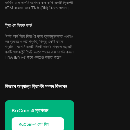
সমর্থিত হলে আপনি আপনার কাছাকাছি একটি ক্রিপ্টো
ATM ব্যবহার করে TNA (BN) কিনতে পারেন।
ক্রিপ্টো গিফট কার্ড
গিফট কার্ড দিয়ে ক্রিপ্টো ক্রয় তুলনামূলকভাবে এখনও
কম ব্যবহৃত একটি পদ্ধতি, কিন্তু একটি ভালো
পদ্ধতি। আপনি একটি গিফট কার্ডের মাধ্যমে সহজেই
একটি অ্যাকাউন্ট তৈরি করতে পারেন এবং সমর্থন করলে
TNA (BN)-র সাথে এক্সচেঞ্জ করতে পারেন।
কিভাবে অন্যান্য ক্রিপ্টো সম্পদ কিনবেন
KuCoin এ স্বাগতম
KuCoin-এ যোগ দিন