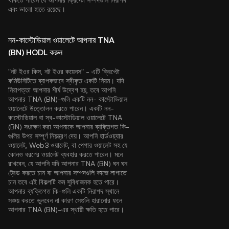
থাকতে পারেন যে আপনার ক্রিপ্টো সম্পদগুলি নিরাপদ
এবং ভালো হাতে রয়েছে।
নন-কাস্টোডিয়াল ওয়ালেটে আপনার TNA
(BN) HODL করুন
"নট ইওর কিস, নট ইওর কয়েনস" - এটি ক্রিপ্টো
কমিউনিটিতে ব্যাপকভাবে স্বীকৃত একটি নিয়ম। যদি
নিরাপত্তা আপনার শীর্ষ উদ্বেগ হয়, তবে আপনি
আপনার TNA (BN)-গুলি একটি নন- কাস্টোডিয়াল
ওয়ালেটে উত্তোলন করতে পারেন। একটি নন-
কাস্টোডিয়াল বা স্ব-কাস্টোডিয়াল ওয়ালেটে TNA
(BN) সংরক্ষণ করা আপনাকে আপনার ব্যক্তিগত কি-
গুলির উপর সম্পূর্ণ নিয়ন্ত্রণ দেয়। আপনি হার্ডওয়্যার
ওয়ালেট, Web3 ওয়ালেট, বা পেপার ওয়ালেট সহ যে
কোনও ধরণের ওয়ালেট ব্যবহার করতে পারেন। মনে
রাখবেন, যে আপনি যদি আপনার TNA (BN) ঘন ঘন
ট্রেড করতে চান বা আপনার সম্পদগুলি কাজে লাগাতে
চান তবে এই বিকল্পটি কম সুবিধাজনক হতে পারে।
আপনার ব্যক্তিগত কি-গুলি একটি নিরাপদ স্থানে
সঞ্চয় করতে ভুলবেন না কারণ সেগুলি হারানোর ফলে
আপনার TNA (BN)-এর স্থায়ী ক্ষতি হতে পারে।