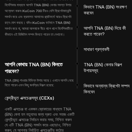
নির্দেশিকার মাধ্যমে আপনি TNA (BN) কেনার সমস্ত উপায়
কিভাবে TNA (BN) সংরক্ষণ
অন্বেষণ করুন৷ KuCoin 700 টিরও বেশি ক্রিপ্টোকারেন্সি
করবেন
সমর্থন করে এবং ক্রমাগত আমাদের প্ল্যাটফর্মে আরও ক্রিপ্টো
রত্ন যোগ করছে। যদিও KuCoin বর্তমানে TNA (BN)
আপনি TNA (BN) দিয়ে কী
সমর্থন করে না, আমরা আপনাকে নীচে ধাপে ধাপে নির্দেশিকাটিতে
করতে পারেন?
কীভাবে এই ডিজিটাল সম্পদ কিনতে পারেন তা দেখাবো।
সাধারণ প্রশ্নাবলী
আপনি কোথায় TNA (BN) কিনতে
TNA (BN) কেনার বিকল্প
উপায়সমূহ
পারবেন?
TNA (BN) পাওয়ার বিভিন্ন উপায় আছে। এখানে আপনি বেছে
নিতে পারেন এমন কিছু জনপ্রিয় বিকল্প রয়েছে:
কিভাবে অন্যান্য ক্রিপ্টো সম্পদ
কিনবেন
কেন্দ্রীভূত এক্সচেঞ্জসমূহ (CEXs)
একটি এক্সচেঞ্জ বা একজন ব্রোকারের মাধ্যমে TNA
(BN) কেনা হল নতুনদের জন্য দ্রুত এবং সহজ৷ একটি
কেন্দ্রীভূত এক্সচেঞ্জ নির্বাচন করার সময়, নিশ্চিত করুন
যে এটি TNA (BN) সমর্থন করে৷ এছাড়াও, নিশ্চিত
করুন, যে আপনার নির্বাচিত এক্সচেঞ্জটির কঠোর