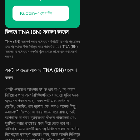
KuCoin-এ যোগ দিন
কিভাবে TNA (BN) সংরক্ষণ করবেন
TNA (BN) সংরক্ষণ করার সর্বোত্তম উপায়টি আপনার প্রয়োজন
এবং পছন্দগুলির উপর ভিত্তি করে পরিবর্তিত হয়। TNA (BN)
সংরক্ষণের সর্বোত্তম পদ্ধতি খুঁজে পেতে ভালো-মন্দ পর্যালোচনা
করুন।
একটি এক্সচেঞ্জে আপনার TNA (BN) সংরক্ষণ
করুন
একটি এক্সচেঞ্জে আপনার ফাণ্ড ধরে রাখা, আপনাকে
বিনিয়োগ পণ্য এবং বৈশিষ্ট্যগুলিতে সবচেয়ে সুবিধাজনক
অ্যাক্সেস প্রদান করে, যেমন স্পট এবং ফিউচার্স
ট্রেডিং, স্টেকিং, ঋণ প্রদান এবং আরও অনেক কিছু।
এক্সচেঞ্জটি নিরাপদে আপনার ফাণ্ড ধরে রাখবে, তাই
আপনাকে আপনার ব্যক্তিগত কীগুলি পরিচালনা এবং
সুরক্ষিত করার ঝামেলার মধ্য দিয়ে যেতে হবে না।
যাইহোক, এমন একটি এক্সচেঞ্জ নির্বাচন করুনা যা কঠোর
নিরাপত্তা ব্যবস্থা প্রয়োগ করে, যাতে আপনি নিশ্চিন্ত