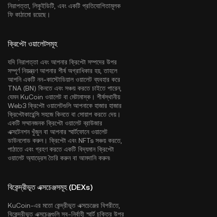
নিরাপত্তা, লিকুইডিটি, এবং একটি প্রতিযোগিতামূলক
ফি কাঠামো রয়েছে।
ক্রিপ্টো ওয়ালেটসমূহ
যদি নিরাপত্তা এবং আপনার ক্রিপ্টো সম্পদের উপর
সম্পূর্ণ নিয়ন্ত্রণ আপনার শীর্ষ অগ্রাধিকার হয়, তাহলে
আপনি একটি নন-কাস্টোডিয়াল ওয়ালেট ব্যবহার করে
TNA (BN) কিনতে এবং সঞ্চয় করতে চাইতে পারেন,
যেমন
KuCoin ওয়ালেট
বা মেটামাস্ক। শীর্ষস্থানীয়
Web3 ক্রিপ্টো ওয়ালেটগুলি আপনাকে হাজার হাজার
ক্রিপ্টোকারেন্সি সহজে কিনতে বা সোয়াপ করতে দেয়।
একটি সম্মানজনক ক্রিপ্টো ওয়ালেট ব্রাউজার
এক্সটেনশন খুঁজুন বা আপনার স্মার্টফোনে ওয়ালেট
ডাউনলোড করুন। ক্রিপ্টো এবং NFTs সঞ্চয় করতে,
পাঠাতে এবং গ্রহণ করতে একটি বিদ্যমান ক্রিপ্টো
ওয়ালেট অ্যাড্রেস তৈরি করুন বা আমদানি করুন৷
বিকেন্দ্রীভূত এক্সচেঞ্জসমূহ (DEXs)
KuCoin-এর মতো কেন্দ্রীভূত এক্সচেঞ্জের বিপরীতে,
বিকেন্দ্রীভূত এক্সচেঞ্জগুলি স্ব-নির্বাহী স্মার্ট চুক্তির উপর