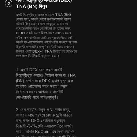
একটি বিকেন্দ্রীভূত এক্সচেঞ্জে (DEX)
3
TNA (BN) কিনুন
একটি বিকেন্দ্রীভূত এক্সচেঞ্জ থেকে TNA (BN)
কেনার সময়, আপনি কোনো মধ্যস্থতাকারী ছাড়াই
সরাসরি বিক্রেতাদের সাথে সংযুক্ত থাকেন৷ যে
ব্যবহারকারীরা আরও গোপনীয়তা চান তাদের জন্য
DEXs একটি ভালো বিকল্প কারণ এখানে কোনো
সাইন-আপ বা পরিচয় যাচাইয়ের প্রয়োজনীয়তা নেই।
আপনি স্ব-কাস্টোডিয়াল ওয়ালেটগুলির মাধ্যমে আপনার
ক্রিপ্টো সম্পদগুলির সম্পূর্ণ কাস্টোডি বজায় রাখবেন।
কিভাবে একটি DEX-এ TNA কিনতে হয় তা শিখতে
ধাপে ধাপে নির্দেশিকাটি অনুসরণ করুন।
1.
একটি DEX চয়ন করুন:
একটি
বিকেন্দ্রীভূত এক্সচেঞ্জ নির্বাচন করুন যা TNA
(BN) সমর্থন করে৷ DEX অ্যাপ খুলুন এবং
আপনার ওয়ালেটের সাথে সংযোগ করুন।
নিশ্চিত করুন যে আপনার ওয়ালেটটি
নেটওয়ার্কের সাথে সামঞ্জস্যপূর্ণ।
2.
বেস কারেন্সি কিনুন:
BN কেনার জন্য,
আপনার কাছে প্রথমে বেস কারেন্সি থাকতে
হবে, কারণ DEXs বর্তমানে শুধুমাত্র
ক্রিপ্টো-টু-ক্রিপ্টো এক্সচেঞ্জগুলিকে সমর্থন
করে। আপনি KuCoin-এর মতো নিরাপদ