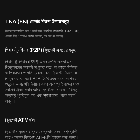
TNA (BN) কেনার বিকল্প উপায়সমূহ
উপরে আলোচিত আরও জনপ্রিয় পদ্ধতির পাশাপাশি, TNA (BN)
কেনার বিকল্প আরও উপায় রয়েছে, যার মধ্যে রয়েছে:
পিয়ার-টু-পিয়ার (P2P) ক্রিপ্টো এক্সচেঞ্জসমূহ
পিয়ার-টু-পিয়ার (P2P) এক্সচেঞ্জগুলি ক্রেতা এবং
বিক্রেতাদের সরাসরি সংযুক্ত করে, আপনাকে বিভিন্ন
অর্থপ্রদানের পদ্ধতি ব্যবহার করে ক্রিপ্টো কিনতে বা
বিক্রি করতে দেয়। P2P ট্রেডিংয়ের সাথে, আপনার
পছন্দের অফারগুলি নির্বাচন করার এবং প্রতিপক্ষের সাথে
সরাসরি ট্রেড করার আরও স্বাধীনতা রয়েছে। কিন্তু
সম্ভাব্য প্রতিকূল হার এবং স্ক্যামারদের থেকে সতর্ক
থাকুন।
ক্রিপ্টো ATMগুলি
ক্রিপ্টোর মূলধারার গ্রহণযোগ্যতার সাথে, বিশ্বব্যাপী
আরও অনেক ক্রিপ্টো ATMগুলি ইনস্টল করা হচ্ছে।