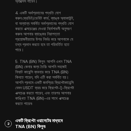
অ্যাক্সেস পাবেন।
4.
একটি অর্থপ্রদানের পদ্ধতি যোগ
করুন:
ক্রেডিট/ডেবিট কার্ড, ব্যাঙ্ক অ্যাকাউন্ট,
বা অন্যান্য সমর্থিত অর্থপ্রদানের পদ্ধতি যোগ
করতে এক্সচেঞ্জের দেওয়া নির্দেশাবলী অনুসরণ
করুন৷ আপনার ব্যাঙ্কের নিরাপত্তা
প্রয়োজনীয়তার উপর নির্ভর করে আপনাকে যে
তথ্য প্রদান করতে হবে তা পরিবর্তিত হতে
পারে।
5.
TNA (BN) কিনুন:
আপনি এখন TNA
(BN) কেনার জন্য তৈরি৷ আপনি সহজেই
ফিয়াট কারেন্সি ব্যবহার করে TNA (BN)
কিনতে পারেন, যদি এটি করা সমর্থিত হয়।
আপনি প্রথমে একটি জনপ্রিয় ক্রিপ্টোকারেন্সি
যেমন
USDT
ক্রয় করে ক্রিপ্টো-টু-ক্রিপ্টো
এক্সচেঞ্জ করতে পারেন, এবং তারপর আপনার
কাঙ্খিত TNA (BN)-এর সাথে এক্সচেঞ্জ
করতে পারেন৷
একটি ক্রিপ্টো ওয়ালেটের মাধ্যমে
2
TNA (BN) কিনুন৷