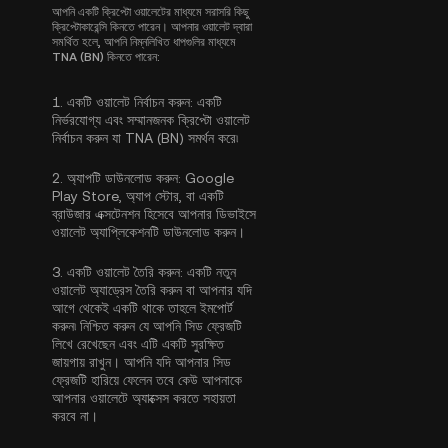
আপনি একটি ক্রিপ্টো ওয়ালেটের মাধ্যমে সরাসরি কিছু
ক্রিপ্টোকারেন্সি কিনতে পারেন। আপনার ওয়ালেট দ্বারা
সমর্থিত হলে, আপনি নিম্নলিখিত ধাপগুলির মাধ্যমে
TNA (BN) কিনতে পারেন:
1.
একটি ওয়ালেট নির্বাচন করুন:
একটি
নির্ভরযোগ্য এবং সম্মানজনক ক্রিপ্টো ওয়ালেট
নির্বাচন করুন যা TNA (BN) সমর্থন করে৷
2.
অ্যাপটি ডাউনলোড করুন:
Google
Play Store, অ্যাপ স্টোর, বা একটি
ব্রাউজার এক্সটেনশন হিসেবে আপনার ডিভাইসে
ওয়ালেট অ্যাপ্লিকেশনটি ডাউনলোড করুন।
3.
একটি ওয়ালেট তৈরি করুন:
একটি নতুন
ওয়ালেট অ্যাড্রেস তৈরি করুন বা আপনার যদি
আগে থেকেই একটি থাকে তাহলে ইমপোর্ট
করুন৷ নিশ্চিত করুন যে আপনি সিড ফ্রেজটি
লিখে রেখেছেন এবং এটি একটি সুরক্ষিত
জায়গায় রাখুন। আপনি যদি আপনার সিড
ফ্রেজটি হারিয়ে ফেলেন তবে কেউ আপনাকে
আপনার ওয়ালেটে অ্যাক্সেস করতে সহায়তা
করবে না।