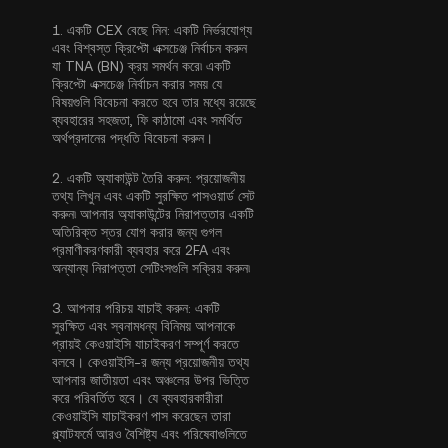
1.
একটি CEX বেছে নিন:
একটি নির্ভরযোগ্য
এবং বিশ্বস্ত ক্রিপ্টো এক্সচেঞ্জ নির্বাচন করুন
যা TNA (BN) ক্রয় সমর্থন করে৷ একটি
ক্রিপ্টো এক্সচেঞ্জ নির্বাচন করার সময় যে
বিষয়গুলি বিবেচনা করতে হবে তার মধ্যে রয়েছে
ব্যবহারের সহজতা, ফি কাঠামো এবং সমর্থিত
অর্থপ্রদানের পদ্ধতি বিবেচনা করুন।
2.
একটি অ্যাকাউন্ট তৈরি করুন:
প্রয়োজনীয়
তথ্য লিখুন এবং একটি সুরক্ষিত পাসওয়ার্ড সেট
করুন৷ আপনার অ্যাকাউন্টের নিরাপত্তার একটি
অতিরিক্ত স্তর যোগ করার জন্য
গুগল
প্রমাণীকরণকারী ব্যবহার করে 2FA
এবং
অন্যান্য নিরাপত্তা সেটিংসগুলি সক্রিয় করুন৷
3.
আপনার পরিচয় যাচাই করুন:
একটি
সুরক্ষিত এবং স্বনামধন্য বিনিময় আপনাকে
প্রায়ই
কেওয়াইসি যাচাইকরণ
সম্পূর্ণ করতে
বলবে। কেওয়াইসি-র জন্য প্রয়োজনীয় তথ্য
আপনার জাতীয়তা এবং অঞ্চলের উপর ভিত্তি
করে পরিবর্তিত হবে। যে ব্যবহারকারীরা
কেওয়াইসি যাচাইকরণ পাস করেছেন তারা
প্ল্যাটফর্মে আরও বৈশিষ্ট্য এবং পরিষেবাগুলিতে