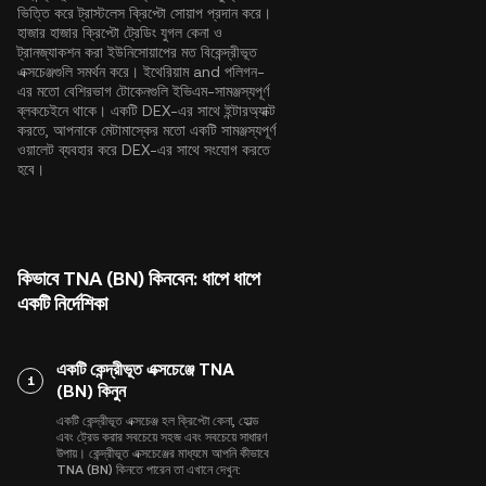
ভিত্তি করে ট্রাস্টলেস ক্রিপ্টো সোয়াপ প্রদান করে।
হাজার হাজার ক্রিপ্টো ট্রেডিং যুগল কেনা ও
ট্রানজ্যাকশন করা ইউনিসোয়াপের মত বিকেন্দ্রীভূত
এক্সচেঞ্জগুলি সমর্থন করে।
ইথেরিয়াম
and
পলিগন
-
এর মতো বেশিরভাগ টোকেনগুলি ইভিএম-সামঞ্জস্যপূর্ণ
ব্লকচেইনে থাকে। একটি DEX-এর সাথে ইন্টারঅ্যাক্ট
করতে, আপনাকে মেটামাস্কের মতো একটি সামঞ্জস্যপূর্ণ
ওয়ালেট ব্যবহার করে DEX-এর সাথে সংযোগ করতে
হবে।
কিভাবে TNA (BN) কিনবেন: ধাপে ধাপে
একটি নির্দেশিকা
একটি কেন্দ্রীভূত এক্সচেঞ্জে TNA
1
(BN) কিনুন
একটি কেন্দ্রীভূত এক্সচেঞ্জ হল ক্রিপ্টো কেনা, হোল্ড
এবং ট্রেড করার সবচেয়ে সহজ এবং সবচেয়ে সাধারণ
উপায়। কেন্দ্রীভূত এক্সচেঞ্জের মাধ্যমে আপনি কীভাবে
TNA (BN) কিনতে পারেন তা এখানে দেখুন: