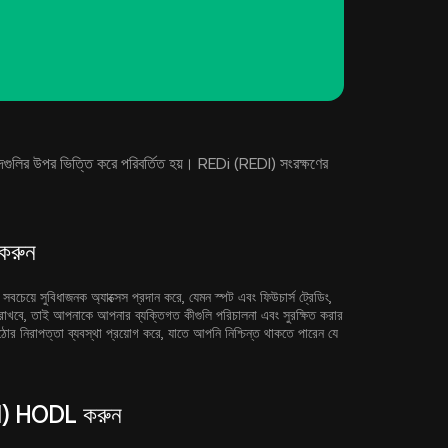
দগুলির উপর ভিত্তি করে পরিবর্তিত হয়। REDi (REDI) সংরক্ষণের
 করুন
সবচেয়ে সুবিধাজনক অ্যাক্সেস প্রদান করে, যেমন স্পট এবং ফিউচার্স ট্রেডিং,
 রাখবে, তাই আপনাকে আপনার ব্যক্তিগত কীগুলি পরিচালনা এবং সুরক্ষিত করার
কঠোর নিরাপত্তা ব্যবস্থা প্রয়োগ করে, যাতে আপনি নিশ্চিন্ত থাকতে পারেন যে
DI) HODL করুন