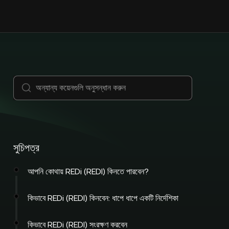
সুচিপত্র
আপনি কোথায় REDi (REDI) কিনতে পারবেন?
কিভাবে REDi (REDI) কিনবেন: ধাপে ধাপে একটি নির্দেশিকা
কিভাবে REDi (REDI) সংরক্ষণ করবেন