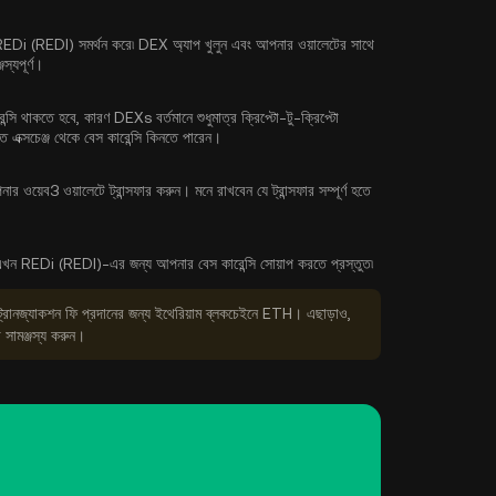
ন যা REDi (REDI) সমর্থন করে৷ DEX অ্যাপ খুলুন এবং আপনার ওয়ালেটের সাথে
স্যপূর্ণ।
ি থাকতে হবে, কারণ DEXs বর্তমানে শুধুমাত্র ক্রিপ্টো-টু-ক্রিপ্টো
ত এক্সচেঞ্জ থেকে
বেস কারেন্সি কিনতে পারেন
।
র ওয়েব3 ওয়ালেটে ট্রান্সফার করুন। মনে রাখবেন যে ট্রান্সফার সম্পূর্ণ হতে
খন REDi (REDI)-এর জন্য আপনার বেস কারেন্সি সোয়াপ করতে প্রস্তুত৷
ট্রানজ্যাকশন ফি প্রদানের জন্য ইথেরিয়াম ব্লকচেইনে ETH। এছাড়াও,
 সামঞ্জস্য করুন।