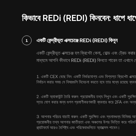
কিভাবে REDi (REDI) কিনবেন: ধাপে ধাপে 
একটি কেন্দ্রীভূত এক্সচেঞ্জে REDi (REDI) কিনুন
1
একটি কেন্দ্রীভূত এক্সচেঞ্জ হল ক্রিপ্টো কেনা, হোল্ড এবং ট্রেড করা
মাধ্যমে আপনি কীভাবে REDi (REDI) কিনতে পারেন তা এখানে দে
1.
একটি CEX বেছে নিন:
একটি নির্ভরযোগ্য এবং বিশ্বস্ত ক্রিপ্টো এক্সচে
নির্বাচন করার সময় যে বিষয়গুলি বিবেচনা করতে হবে তার মধ্যে রয়েছে ব্
2.
একটি অ্যাকাউন্ট তৈরি করুন:
প্রয়োজনীয় তথ্য লিখুন এবং একটি সুরক্ষ
স্তর যোগ করার জন্য
গুগল প্রমাণীকরণকারী ব্যবহার করে 2FA
এবং অন্যা
3.
আপনার পরিচয় যাচাই করুন:
একটি সুরক্ষিত এবং স্বনামধন্য বিনিময় আ
প্রয়োজনীয় তথ্য আপনার জাতীয়তা এবং অঞ্চলের উপর ভিত্তি করে পরিবর
প্ল্যাটফর্মে আরও বৈশিষ্ট্য এবং পরিষেবাগুলিতে অ্যাক্সেস পাবেন।