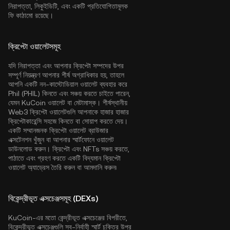
নিরাপত্তা, লিকুইডিটি, এবং একটি প্রতিযোগিতামূলক
ফি কাঠামো রয়েছে।
ক্রিপ্টো ওয়ালেটসমূহ
যদি নিরাপত্তা এবং আপনার ক্রিপ্টো সম্পদের উপর
সম্পূর্ণ নিয়ন্ত্রণ আপনার শীর্ষ অগ্রাধিকার হয়, তাহলে
আপনি একটি নন-কাস্টোডিয়াল ওয়ালেট ব্যবহার করে
Phil (PHIL) কিনতে এবং সঞ্চয় করতে চাইতে পারেন,
যেমন
KuCoin ওয়ালেট
বা মেটামাস্ক। শীর্ষস্থানীয়
Web3 ক্রিপ্টো ওয়ালেটগুলি আপনাকে হাজার হাজার
ক্রিপ্টোকারেন্সি সহজে কিনতে বা সোয়াপ করতে দেয়।
একটি সম্মানজনক ক্রিপ্টো ওয়ালেট ব্রাউজার
এক্সটেনশন খুঁজুন বা আপনার স্মার্টফোনে ওয়ালেট
ডাউনলোড করুন। ক্রিপ্টো এবং NFTs সঞ্চয় করতে,
পাঠাতে এবং গ্রহণ করতে একটি বিদ্যমান ক্রিপ্টো
ওয়ালেট অ্যাড্রেস তৈরি করুন বা আমদানি করুন৷
বিকেন্দ্রীভূত এক্সচেঞ্জসমূহ (DEXs)
KuCoin-এর মতো কেন্দ্রীভূত এক্সচেঞ্জের বিপরীতে,
বিকেন্দ্রীভূত এক্সচেঞ্জগুলি স্ব-নির্বাহী স্মার্ট চুক্তির উপর