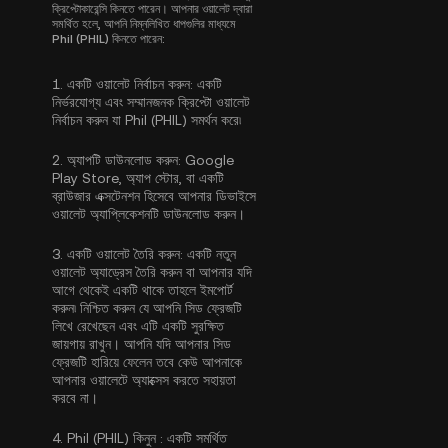
ক্রিপ্টোকারেন্সি কিনতে পারেন। আপনার ওয়ালেট দ্বারা
সমর্থিত হলে, আপনি নিম্নলিখিত ধাপগুলির মাধ্যমে
Phil (PHIL) কিনতে পারেন:
1.
একটি ওয়ালেট নির্বাচন করুন:
একটি
নির্ভরযোগ্য এবং সম্মানজনক ক্রিপ্টো ওয়ালেট
নির্বাচন করুন যা Phil (PHIL) সমর্থন করে৷
2.
অ্যাপটি ডাউনলোড করুন:
Google
Play Store, অ্যাপ স্টোর, বা একটি
ব্রাউজার এক্সটেনশন হিসেবে আপনার ডিভাইসে
ওয়ালেট অ্যাপ্লিকেশনটি ডাউনলোড করুন।
3.
একটি ওয়ালেট তৈরি করুন:
একটি নতুন
ওয়ালেট অ্যাড্রেস তৈরি করুন বা আপনার যদি
আগে থেকেই একটি থাকে তাহলে ইমপোর্ট
করুন৷ নিশ্চিত করুন যে আপনি সিড ফ্রেজটি
লিখে রেখেছেন এবং এটি একটি সুরক্ষিত
জায়গায় রাখুন। আপনি যদি আপনার সিড
ফ্রেজটি হারিয়ে ফেলেন তবে কেউ আপনাকে
আপনার ওয়ালেটে অ্যাক্সেস করতে সহায়তা
করবে না।
4.
Phil (PHIL) কিনুন :
একটি সমর্থিত