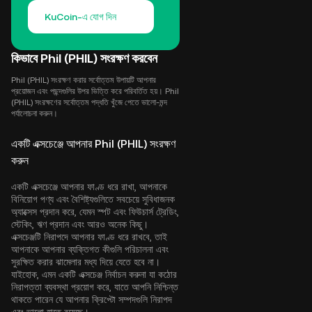
KuCoin-এ যোগ দিন
কিভাবে Phil (PHIL) সংরক্ষণ করবেন
Phil (PHIL) সংরক্ষণ করার সর্বোত্তম উপায়টি আপনার
প্রয়োজন এবং পছন্দগুলির উপর ভিত্তি করে পরিবর্তিত হয়। Phil
(PHIL) সংরক্ষণের সর্বোত্তম পদ্ধতি খুঁজে পেতে ভালো-মন্দ
পর্যালোচনা করুন।
একটি এক্সচেঞ্জে আপনার Phil (PHIL) সংরক্ষণ
করুন
একটি এক্সচেঞ্জে আপনার ফাণ্ড ধরে রাখা, আপনাকে
বিনিয়োগ পণ্য এবং বৈশিষ্ট্যগুলিতে সবচেয়ে সুবিধাজনক
অ্যাক্সেস প্রদান করে, যেমন স্পট এবং ফিউচার্স ট্রেডিং,
স্টেকিং, ঋণ প্রদান এবং আরও অনেক কিছু।
এক্সচেঞ্জটি নিরাপদে আপনার ফাণ্ড ধরে রাখবে, তাই
আপনাকে আপনার ব্যক্তিগত কীগুলি পরিচালনা এবং
সুরক্ষিত করার ঝামেলার মধ্য দিয়ে যেতে হবে না।
যাইহোক, এমন একটি এক্সচেঞ্জ নির্বাচন করুনা যা কঠোর
নিরাপত্তা ব্যবস্থা প্রয়োগ করে, যাতে আপনি নিশ্চিন্ত
থাকতে পারেন যে আপনার ক্রিপ্টো সম্পদগুলি নিরাপদ