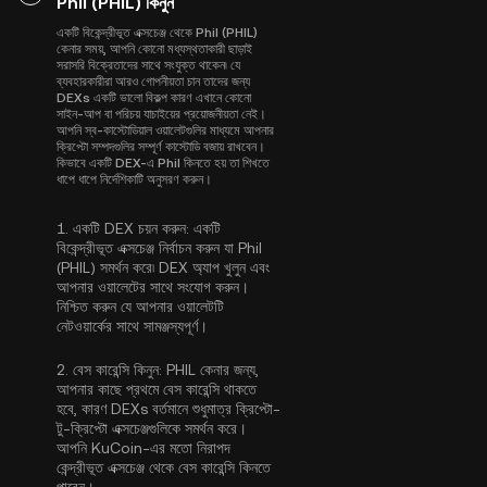
Phil (PHIL) কিনুন
একটি বিকেন্দ্রীভূত এক্সচেঞ্জ থেকে Phil (PHIL)
কেনার সময়, আপনি কোনো মধ্যস্থতাকারী ছাড়াই
সরাসরি বিক্রেতাদের সাথে সংযুক্ত থাকেন৷ যে
ব্যবহারকারীরা আরও গোপনীয়তা চান তাদের জন্য
DEXs একটি ভালো বিকল্প কারণ এখানে কোনো
সাইন-আপ বা পরিচয় যাচাইয়ের প্রয়োজনীয়তা নেই।
আপনি স্ব-কাস্টোডিয়াল ওয়ালেটগুলির মাধ্যমে আপনার
ক্রিপ্টো সম্পদগুলির সম্পূর্ণ কাস্টোডি বজায় রাখবেন।
কিভাবে একটি DEX-এ Phil কিনতে হয় তা শিখতে
ধাপে ধাপে নির্দেশিকাটি অনুসরণ করুন।
1.
একটি DEX চয়ন করুন:
একটি
বিকেন্দ্রীভূত এক্সচেঞ্জ নির্বাচন করুন যা Phil
(PHIL) সমর্থন করে৷ DEX অ্যাপ খুলুন এবং
আপনার ওয়ালেটের সাথে সংযোগ করুন।
নিশ্চিত করুন যে আপনার ওয়ালেটটি
নেটওয়ার্কের সাথে সামঞ্জস্যপূর্ণ।
2.
বেস কারেন্সি কিনুন:
PHIL কেনার জন্য,
আপনার কাছে প্রথমে বেস কারেন্সি থাকতে
হবে, কারণ DEXs বর্তমানে শুধুমাত্র ক্রিপ্টো-
টু-ক্রিপ্টো এক্সচেঞ্জগুলিকে সমর্থন করে।
আপনি KuCoin-এর মতো নিরাপদ
কেন্দ্রীভূত এক্সচেঞ্জ থেকে
বেস কারেন্সি কিনতে