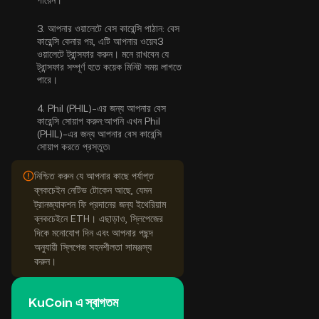
পারেন
।
3.
আপনার ওয়ালেটে বেস কারেন্সি পাঠান:
বেস
কারেন্সি কেনার পর, এটি আপনার ওয়েব3
ওয়ালেটে ট্রান্সফার করুন। মনে রাখবেন যে
ট্রান্সফার সম্পূর্ণ হতে কয়েক মিনিট সময় লাগতে
পারে।
4.
Phil (PHIL)-এর জন্য আপনার বেস
কারেন্সি সোয়াপ করুন:
আপনি এখন Phil
(PHIL)-এর জন্য আপনার বেস কারেন্সি
সোয়াপ করতে প্রস্তুত৷
নিশ্চিত করুন যে আপনার কাছে পর্যাপ্ত
ব্লকচেইন নেটিভ টোকেন আছে, যেমন
ট্রানজ্যাকশন ফি প্রদানের জন্য ইথেরিয়াম
ব্লকচেইনে ETH। এছাড়াও, স্লিপেজের
দিকে মনোযোগ দিন এবং আপনার পছন্দ
অনুযায়ী স্লিপেজ সহনশীলতা সামঞ্জস্য
করুন।
KuCoin এ স্বাগতম