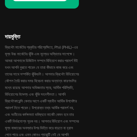
দায়মুক্তি
ক্রিপ্টো মার্কেটের প্রকৃতির পরিপ্রেক্ষিতে, Phil (PHIL)-এর
মূল্য উচ্চ মার্কেটের ঝুঁকি এবং মূল্যের অস্থিতার সাপেক্ষে।
আমরা আপনাকে ডিজিটাল সম্পদে বিনিয়োগ করার পরামর্শ দিই
যখন আপনি বুঝতে পারেন যে তারা কীভাবে কাজ করে এবং
তাদের সাথে সম্পর্কিত ঝুঁকিগুলি। আপনার ক্রিপ্টো বিনিয়োগের
কৌশল তৈরি করার সময় বিবেচনা করার অন্যান্য কারণগুলির
মধ্যে রয়েছে আপনার অভিজ্ঞতার স্তর, আর্থিক পরিস্থিতি,
বিনিয়োগের উদ্দেশ্য এবং ঝুঁকি সহনশীলতা। আপনি
ক্রিপ্টোকারেন্সি কেনার আগে একটি স্বাধীন আর্থিক উপদেষ্টার
পরামর্শ নিতে পারেন। উপরোক্ত তথ্য আর্থিক পরামর্শ নয়,
এবং অতীতের কর্মক্ষমতা ভবিষ্যতে মার্কেট কেমন হবে তার
একটি নির্ভরযোগ্য সূচক নয়। আপনার বিনিয়োগ এবং সম্পদের
মূল্য বাজারের অবস্থার উপর ভিত্তি করে বাড়তে বা হ্রাস
পেতে পারে এবং এমন কোনও গ্যারান্টি নেই যে আপনি