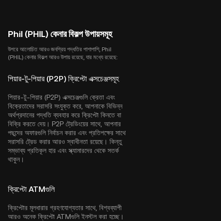
Phil (PHIL) কেনার বিকল্প উপায়সমূহ
উপরে আলোচিত আরও জনপ্রিয় পদ্ধতির পাশাপাশি, Phil
(PHIL) কেনার বিকল্প আরও উপায় রয়েছে, যার মধ্যে রয়েছে:
পিয়ার-টু-পিয়ার (P2P) ক্রিপ্টো এক্সচেঞ্জসমূহ
পিয়ার-টু-পিয়ার (P2P) এক্সচেঞ্জগুলি ক্রেতা এবং
বিক্রেতাদের সরাসরি সংযুক্ত করে, আপনাকে বিভিন্ন
অর্থপ্রদানের পদ্ধতি ব্যবহার করে ক্রিপ্টো কিনতে বা
বিক্রি করতে দেয়। P2P ট্রেডিংয়ের সাথে, আপনার
পছন্দের অফারগুলি নির্বাচন করার এবং প্রতিপক্ষের সাথে
সরাসরি ট্রেড করার আরও স্বাধীনতা রয়েছে। কিন্তু
সম্ভাব্য প্রতিকূল হার এবং স্ক্যামারদের থেকে সতর্ক
থাকুন।
ক্রিপ্টো ATMগুলি
ক্রিপ্টোর মূলধারার গ্রহণযোগ্যতার সাথে, বিশ্বব্যাপী
আরও অনেক ক্রিপ্টো ATMগুলি ইনস্টল করা হচ্ছে।