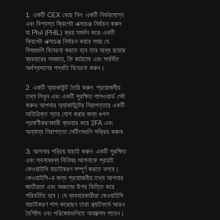
1.
একটি CEX বেছে নিন:
একটি নির্ভরযোগ্য
এবং বিশ্বস্ত ক্রিপ্টো এক্সচেঞ্জ নির্বাচন করুন
যা Phil (PHIL) ক্রয় সমর্থন করে৷ একটি
ক্রিপ্টো এক্সচেঞ্জ নির্বাচন করার সময় যে
বিষয়গুলি বিবেচনা করতে হবে তার মধ্যে রয়েছে
ব্যবহারের সহজতা, ফি কাঠামো এবং সমর্থিত
অর্থপ্রদানের পদ্ধতি বিবেচনা করুন।
2.
একটি অ্যাকাউন্ট তৈরি করুন:
প্রয়োজনীয়
তথ্য লিখুন এবং একটি সুরক্ষিত পাসওয়ার্ড সেট
করুন৷ আপনার অ্যাকাউন্টের নিরাপত্তার একটি
অতিরিক্ত স্তর যোগ করার জন্য
গুগল
প্রমাণীকরণকারী ব্যবহার করে 2FA
এবং
অন্যান্য নিরাপত্তা সেটিংসগুলি সক্রিয় করুন৷
3.
আপনার পরিচয় যাচাই করুন:
একটি সুরক্ষিত
এবং স্বনামধন্য বিনিময় আপনাকে প্রায়ই
কেওয়াইসি যাচাইকরণ
সম্পূর্ণ করতে বলবে।
কেওয়াইসি-র জন্য প্রয়োজনীয় তথ্য আপনার
জাতীয়তা এবং অঞ্চলের উপর ভিত্তি করে
পরিবর্তিত হবে। যে ব্যবহারকারীরা কেওয়াইসি
যাচাইকরণ পাস করেছেন তারা প্ল্যাটফর্মে আরও
বৈশিষ্ট্য এবং পরিষেবাগুলিতে অ্যাক্সেস পাবেন।