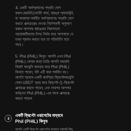
4.
একটি অর্থপ্রদানের পদ্ধতি যোগ
করুন:
ক্রেডিট/ডেবিট কার্ড, ব্যাঙ্ক অ্যাকাউন্ট,
বা অন্যান্য সমর্থিত অর্থপ্রদানের পদ্ধতি যোগ
করতে এক্সচেঞ্জের দেওয়া নির্দেশাবলী অনুসরণ
করুন৷ আপনার ব্যাঙ্কের নিরাপত্তা
প্রয়োজনীয়তার উপর নির্ভর করে আপনাকে যে
তথ্য প্রদান করতে হবে তা পরিবর্তিত হতে
পারে।
5.
Phil (PHIL) কিনুন:
আপনি এখন Phil
(PHIL) কেনার জন্য তৈরি৷ আপনি সহজেই
ফিয়াট কারেন্সি ব্যবহার করে Phil (PHIL)
কিনতে পারেন, যদি এটি করা সমর্থিত হয়।
আপনি প্রথমে একটি জনপ্রিয় ক্রিপ্টোকারেন্সি
যেমন
USDT
ক্রয় করে ক্রিপ্টো-টু-ক্রিপ্টো
এক্সচেঞ্জ করতে পারেন, এবং তারপর আপনার
কাঙ্খিত Phil (PHIL)-এর সাথে এক্সচেঞ্জ
করতে পারেন৷
একটি ক্রিপ্টো ওয়ালেটের মাধ্যমে
2
Phil (PHIL) কিনুন৷
আপনি একটি ক্রিপ্টো ওয়ালেটের মাধ্যমে সরাসরি কিছু