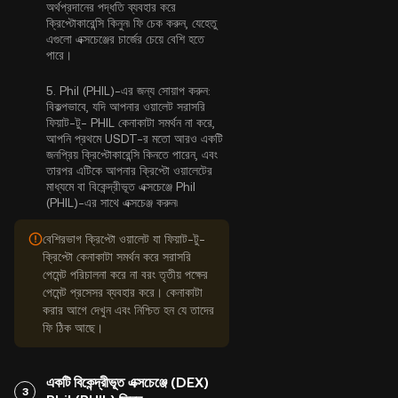
অর্থপ্রদানের পদ্ধতি ব্যবহার করে
ক্রিপ্টোকারেন্সি কিনুন৷ ফি চেক করুন, যেহেতু
এগুলো এক্সচেঞ্জের চার্জের চেয়ে বেশি হতে
পারে।
5.
Phil (PHIL)-এর জন্য সোয়াপ করুন:
বিকল্পভাবে, যদি আপনার ওয়ালেট সরাসরি
ফিয়াট-টু- PHIL কেনাকাটা সমর্থন না করে,
আপনি প্রথমে USDT-র মতো আরও একটি
জনপ্রিয় ক্রিপ্টোকারেন্সি কিনতে পারেন, এবং
তারপর এটিকে আপনার ক্রিপ্টো ওয়ালেটের
মাধ্যমে বা বিকেন্দ্রীভূত এক্সচেঞ্জে Phil
(PHIL)-এর সাথে এক্সচেঞ্জ করুন৷
বেশিরভাগ ক্রিপ্টো ওয়ালেট যা ফিয়াট-টু-
ক্রিপ্টো কেনাকাটা সমর্থন করে সরাসরি
পেমেন্ট পরিচালনা করে না বরং তৃতীয় পক্ষের
পেমেন্ট প্রসেসর ব্যবহার করে। কেনাকাটা
করার আগে দেখুন এবং নিশ্চিত হন যে তাদের
ফি ঠিক আছে।
একটি বিকেন্দ্রীভূত এক্সচেঞ্জে (DEX)
3