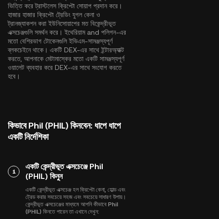
ভিত্তি করে ট্রাস্টলেস ক্রিপ্টো সোয়াপ প্রদান করে।
হাজার হাজার ক্রিপ্টো ট্রেডিং যুগল কেনা ও
ট্রানজ্যাকশন করা ইউনিসোয়াপের মত বিকেন্দ্রীভূত
এক্সচেঞ্জগুলি সমর্থন করে।
ইথেরিয়াম
and
পলিগন
-এর
মতো বেশিরভাগ টোকেনগুলি ইভিএম-সামঞ্জস্যপূর্ণ
ব্লকচেইনে থাকে। একটি DEX-এর সাথে ইন্টারঅ্যাক্ট
করতে, আপনাকে মেটামাস্কের মতো একটি সামঞ্জস্যপূর্ণ
ওয়ালেট ব্যবহার করে DEX-এর সাথে সংযোগ করতে
হবে।
কিভাবে Phil (PHIL) কিনবেন: ধাপে ধাপে
একটি নির্দেশিকা
একটি কেন্দ্রীভূত এক্সচেঞ্জে Phil
1
(PHIL) কিনুন
একটি কেন্দ্রীভূত এক্সচেঞ্জ হল ক্রিপ্টো কেনা, হোল্ড এবং
ট্রেড করার সবচেয়ে সহজ এবং সবচেয়ে সাধারণ উপায়।
কেন্দ্রীভূত এক্সচেঞ্জের মাধ্যমে আপনি কীভাবে Phil
(PHIL) কিনতে পারেন তা এখানে দেখুন: