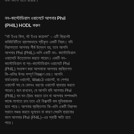
এবং ভালো হাতে রয়েছে।
নন-কাস্টোডিয়াল ওয়ালেটে আপনার Phil
(PHIL) HODL করুন
"নট ইওর কিস, নট ইওর কয়েনস" - এটি ক্রিপ্টো
কমিউনিটিতে ব্যাপকভাবে স্বীকৃত একটি নিয়ম। যদি
নিরাপত্তা আপনার শীর্ষ উদ্বেগ হয়, তবে আপনি
আপনার Phil (PHIL)-গুলি একটি নন- কাস্টোডিয়াল
ওয়ালেটে উত্তোলন করতে পারেন। একটি নন-
কাস্টোডিয়াল বা স্ব-কাস্টোডিয়াল ওয়ালেটে Phil
(PHIL) সংরক্ষণ করা আপনাকে আপনার ব্যক্তিগত
কি-গুলির উপর সম্পূর্ণ নিয়ন্ত্রণ দেয়। আপনি
হার্ডওয়্যার ওয়ালেট, Web3 ওয়ালেট, বা পেপার
ওয়ালেট সহ যে কোনও ধরণের ওয়ালেট ব্যবহার করতে
পারেন। মনে রাখবেন, যে আপনি যদি আপনার Phil
(PHIL) ঘন ঘন ট্রেড করতে চান বা আপনার সম্পদগুলি
কাজে লাগাতে চান তবে এই বিকল্পটি কম সুবিধাজনক
হতে পারে। আপনার ব্যক্তিগত কি-গুলি একটি নিরাপদ
স্থানে সঞ্চয় করতে ভুলবেন না কারণ সেগুলি হারানোর
ফলে আপনার Phil (PHIL)-এর স্থায়ী ক্ষতি হতে
পারে।