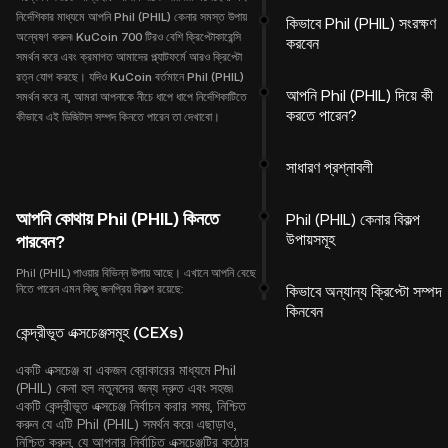
নির্দেশিকার মাধ্যমে আপনি Phil (PHIL) কেনার সমস্ত উপায়
কিভাবে Phil (PHIL) সংরক্ষণ
অন্বেষণ করুন৷ KuCoin 700 টিরও বেশি ক্রিপ্টোকারেন্সি
করবেন
সমর্থন করে এবং ক্রমাগত আমাদের প্ল্যাটফর্মে আরও ক্রিপ্টো
রত্ন যোগ করছে। যদিও KuCoin বর্তমানে Phil (PHIL)
আপনি Phil (PHIL) দিয়ে কী
সমর্থন করে না, আমরা আপনাকে নীচে ধাপে ধাপে নির্দেশিকাটিতে
করতে পারেন?
কীভাবে এই ডিজিটাল সম্পদ কিনতে পারেন তা দেখাবো।
সাধারণ প্রশ্নাবলী
আপনি কোথায় Phil (PHIL) কিনতে
Phil (PHIL) কেনার বিকল্প
উপায়সমূহ
পারবেন?
Phil (PHIL) পাওয়ার বিভিন্ন উপায় আছে। এখানে আপনি বেছে
নিতে পারেন এমন কিছু জনপ্রিয় বিকল্প রয়েছে:
কিভাবে অন্যান্য ক্রিপ্টো সম্পদ
কিনবেন
কেন্দ্রীভূত এক্সচেঞ্জসমূহ (CEXs)
একটি এক্সচেঞ্জ বা একজন ব্রোকারের মাধ্যমে Phil
(PHIL) কেনা হল নতুনদের জন্য দ্রুত এবং সহজ৷
একটি কেন্দ্রীভূত এক্সচেঞ্জ নির্বাচন করার সময়, নিশ্চিত
করুন যে এটি Phil (PHIL) সমর্থন করে৷ এছাড়াও,
নিশ্চিত করুন, যে আপনার নির্বাচিত এক্সচেঞ্জটির কঠোর