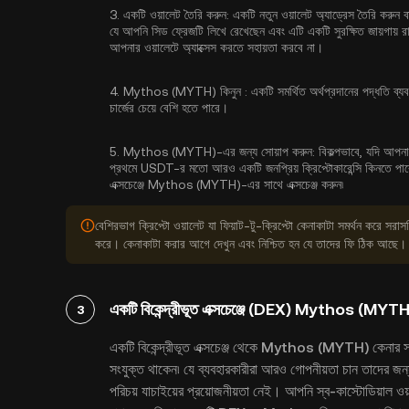
3.
একটি ওয়ালেট তৈরি করুন:
একটি নতুন ওয়ালেট অ্যাড্রেস তৈরি করুন 
যে আপনি সিড ফ্রেজটি লিখে রেখেছেন এবং এটি একটি সুরক্ষিত জায়গায়
আপনার ওয়ালেটে অ্যাক্সেস করতে সহায়তা করবে না।
4.
Mythos (MYTH) কিনুন :
একটি সমর্থিত অর্থপ্রদানের পদ্ধতি ব্যবহ
চার্জের চেয়ে বেশি হতে পারে।
5.
Mythos (MYTH)-এর জন্য সোয়াপ করুন:
বিকল্পভাবে, যদি আপন
প্রথমে USDT-র মতো আরও একটি জনপ্রিয় ক্রিপ্টোকারেন্সি কিনতে পারেন,
এক্সচেঞ্জে Mythos (MYTH)-এর সাথে এক্সচেঞ্জ করুন৷
বেশিরভাগ ক্রিপ্টো ওয়ালেট যা ফিয়াট-টু-ক্রিপ্টো কেনাকাটা সমর্থন করে সরাসরি
করে। কেনাকাটা করার আগে দেখুন এবং নিশ্চিত হন যে তাদের ফি ঠিক আছে।
একটি বিকেন্দ্রীভূত এক্সচেঞ্জে (DEX) Mythos (MYTH)
3
একটি বিকেন্দ্রীভূত এক্সচেঞ্জ থেকে Mythos (MYTH) কেনার সম
সংযুক্ত থাকেন৷ যে ব্যবহারকারীরা আরও গোপনীয়তা চান তাদের
পরিচয় যাচাইয়ের প্রয়োজনীয়তা নেই। আপনি স্ব-কাস্টোডিয়াল ওয়া