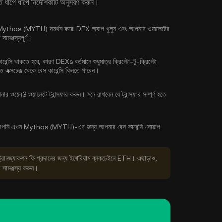
পে ধাপে নির্দেশিকাটি অনুসরণ করুন।
ুন যা Mythos (MYTH) সমর্থন করে৷ DEX অ্যাপ খুলুন এবং আপনার ওয়ালেটের
ামঞ্জস্যপূর্ণ।
সি থাকতে হবে, কারণ DEXs বর্তমানে শুধুমাত্র ক্রিপ্টো-টু-ক্রিপ্টো
ত এক্সচেঞ্জ থেকে
বেস কারেন্সি কিনতে পারেন
।
র ওয়েব3 ওয়ালেটে ট্রান্সফার করুন। মনে রাখবেন যে ট্রান্সফার সম্পূর্ণ হতে
পনি এখন Mythos (MYTH)-এর জন্য আপনার বেস কারেন্সি সোয়াপ
ট্রানজ্যাকশন ফি প্রদানের জন্য ইথেরিয়াম ব্লকচেইনে ETH। এছাড়াও,
 সামঞ্জস্য করুন।