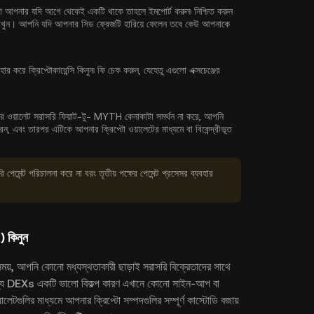
বা আপনার যদি আগে থেকেই একটি থাকে তাহলে ইমপোর্ট করুন৷ নিশ্চিত করুন
 রাখুন। আপনি যদি আপনার সিড ফ্রেজটি হারিয়ে ফেলেন তবে কেউ আপনাকে
ার করে ক্রিপ্টোকারেন্সি কিনুন৷ ফি চেক করুন, যেহেতু এগুলো এক্সচেঞ্জের
ার ওয়ালেট সরাসরি ফিয়াট-টু- MYTH কেনাকাটা সমর্থন না করে, আপনি
 এবং তারপর এটিকে আপনার ক্রিপ্টো ওয়ালেটের মাধ্যমে বা বিকেন্দ্রীভূত
 পেমেন্ট পরিচালনা করে না বরং তৃতীয় পক্ষের পেমেন্ট প্রসেসর ব্যবহার
 কিনুন
য়, আপনি কোনো মধ্যস্থতাকারী ছাড়াই সরাসরি বিক্রেতাদের সাথে
 জন্য DEXs একটি ভালো বিকল্প কারণ এখানে কোনো সাইন-আপ বা
লেটগুলির মাধ্যমে আপনার ক্রিপ্টো সম্পদগুলির সম্পূর্ণ কাস্টোডি বজায়