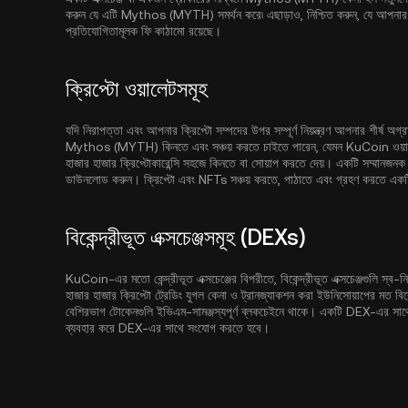
করুন যে এটি Mythos (MYTH) সমর্থন করে৷ এছাড়াও, নিশ্চিত করুন, যে আপনার নির
প্রতিযোগিতামূলক ফি কাঠামো রয়েছে।
ক্রিপ্টো ওয়ালেটসমূহ
যদি নিরাপত্তা এবং আপনার ক্রিপ্টো সম্পদের উপর সম্পূর্ণ নিয়ন্ত্রণ আপনার শীর্ষ অ
Mythos (MYTH) কিনতে এবং সঞ্চয় করতে চাইতে পারেন, যেমন
KuCoin ওয়া
হাজার হাজার ক্রিপ্টোকারেন্সি সহজে কিনতে বা সোয়াপ করতে দেয়। একটি সম্মানজনক ক্র
ডাউনলোড করুন। ক্রিপ্টো এবং NFTs সঞ্চয় করতে, পাঠাতে এবং গ্রহণ করতে একটি বি
বিকেন্দ্রীভূত এক্সচেঞ্জসমূহ (DEXs)
KuCoin-এর মতো কেন্দ্রীভূত এক্সচেঞ্জের বিপরীতে, বিকেন্দ্রীভূত এক্সচেঞ্জগুলি স্ব-নির
হাজার হাজার ক্রিপ্টো ট্রেডিং যুগল কেনা ও ট্রানজ্যাকশন করা ইউনিসোয়াপের মত বিকেন
বেশিরভাগ টোকেনগুলি ইভিএম-সামঞ্জস্যপূর্ণ ব্লকচেইনে থাকে। একটি DEX-এর সাথে ইন
ব্যবহার করে DEX-এর সাথে সংযোগ করতে হবে।