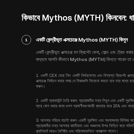
কিভাবে Mythos (MYTH) কিনবেন: ধাপে 
একটি কেন্দ্রীভূত এক্সচেঞ্জে Mythos (MYTH) কিনুন
1
একটি কেন্দ্রীভূত এক্সচেঞ্জ হল ক্রিপ্টো কেনা, হোল্ড এবং ট্রেড করা
মাধ্যমে আপনি কীভাবে Mythos (MYTH) কিনতে পারেন তা এখ
1.
একটি CEX বেছে নিন:
একটি নির্ভরযোগ্য এবং বিশ্বস্ত ক্রিপ্টো এক্
এক্সচেঞ্জ নির্বাচন করার সময় যে বিষয়গুলি বিবেচনা করতে হবে তার মধ্যে র
করুন।
2.
একটি অ্যাকাউন্ট তৈরি করুন:
প্রয়োজনীয় তথ্য লিখুন এবং একটি সুরক্ষ
স্তর যোগ করার জন্য
গুগল প্রমাণীকরণকারী ব্যবহার করে 2FA
এবং অন্যা
3.
আপনার পরিচয় যাচাই করুন:
একটি সুরক্ষিত এবং স্বনামধন্য বিনিময় আ
প্রয়োজনীয় তথ্য আপনার জাতীয়তা এবং অঞ্চলের উপর ভিত্তি করে পরিবর
প্ল্যাটফর্মে আরও বৈশিষ্ট্য এবং পরিষেবাগুলিতে অ্যাক্সেস পাবেন।