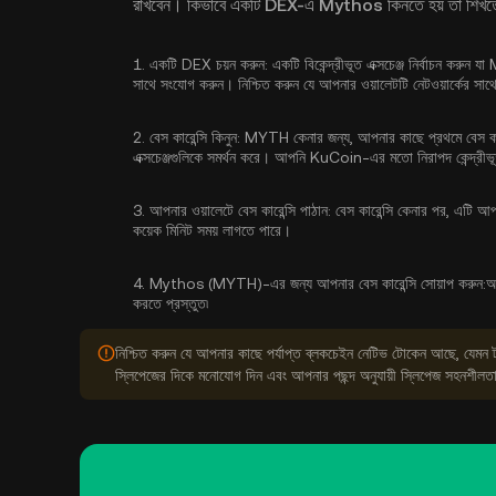
রাখবেন। কিভাবে একটি DEX-এ Mythos কিনতে হয় তা শিখতে ধা
1.
একটি DEX চয়ন করুন:
একটি বিকেন্দ্রীভূত এক্সচেঞ্জ নির্বাচন কর
সাথে সংযোগ করুন। নিশ্চিত করুন যে আপনার ওয়ালেটটি নেটওয়ার্কের সাথে স
2.
বেস কারেন্সি কিনুন:
MYTH কেনার জন্য, আপনার কাছে প্রথমে বেস কারেন্
এক্সচেঞ্জগুলিকে সমর্থন করে। আপনি KuCoin-এর মতো নিরাপদ কেন্দ্রীভূ
3.
আপনার ওয়ালেটে বেস কারেন্সি পাঠান:
বেস কারেন্সি কেনার পর, এটি আপনা
কয়েক মিনিট সময় লাগতে পারে।
4.
Mythos (MYTH)-এর জন্য আপনার বেস কারেন্সি সোয়াপ করুন:
আ
করতে প্রস্তুত৷
নিশ্চিত করুন যে আপনার কাছে পর্যাপ্ত ব্লকচেইন নেটিভ টোকেন আছে, যেমন 
স্লিপেজের দিকে মনোযোগ দিন এবং আপনার পছন্দ অনুযায়ী স্লিপেজ সহনশীলতা