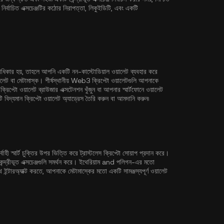
্বাচিত এক্সচেঞ্জটির কঠোর নিরাপত্তা, লিকুইডিটি, এবং একটি
গ্রাধিকার হয়, তাহলে আপনি একটি নন-কাস্টোডিয়াল ওয়ালেট ব্যবহার করে
লেট
বা মেটামাস্ক। শীর্ষস্থানীয় Web3 ক্রিপ্টো ওয়ালেটগুলি আপনাকে
িপ্টো ওয়ালেট ব্রাউজার এক্সটেনশন খুঁজুন বা আপনার স্মার্টফোনে ওয়ালেট
দ্যমান ক্রিপ্টো ওয়ালেট অ্যাড্রেস তৈরি করুন বা আমদানি করুন৷
্বাহী স্মার্ট চুক্তির উপর ভিত্তি করে ট্রাস্টলেস ক্রিপ্টো সোয়াপ প্রদান করে।
্দ্রীভূত এক্সচেঞ্জগুলি সমর্থন করে।
ইথেরিয়াম
and
পলিগন
-এর মতো
্টারঅ্যাক্ট করতে, আপনাকে মেটামাস্কের মতো একটি সামঞ্জস্যপূর্ণ ওয়ালেট