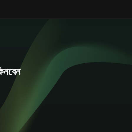
িনবেন