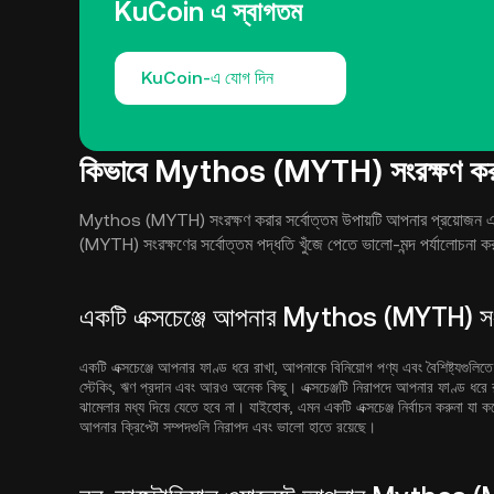
KuCoin এ স্বাগতম
KuCoin-এ যোগ দিন
কিভাবে Mythos (MYTH) সংরক্ষণ কর
Mythos (MYTH) সংরক্ষণ করার সর্বোত্তম উপায়টি আপনার প্রয়োজন এব
(MYTH) সংরক্ষণের সর্বোত্তম পদ্ধতি খুঁজে পেতে ভালো-মন্দ পর্যালোচনা 
একটি এক্সচেঞ্জে আপনার Mythos (MYTH) সং
একটি এক্সচেঞ্জে আপনার ফাণ্ড ধরে রাখা, আপনাকে বিনিয়োগ পণ্য এবং বৈশিষ্ট্যগুলিতে 
স্টেকিং, ঋণ প্রদান এবং আরও অনেক কিছু। এক্সচেঞ্জটি নিরাপদে আপনার ফাণ্ড ধরে
ঝামেলার মধ্য দিয়ে যেতে হবে না। যাইহোক, এমন একটি এক্সচেঞ্জ নির্বাচন করুনা যা 
আপনার ক্রিপ্টো সম্পদগুলি নিরাপদ এবং ভালো হাতে রয়েছে।