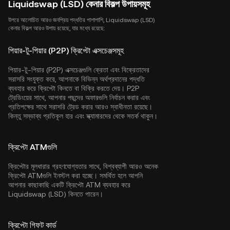
Liquidswap (LSD) কেনার বিকল্প উপায়সমূহ
উপরে আলোচিত আরও জনপ্রিয় পদ্ধতির পাশাপাশি, Liquidswap (LSD)
কেনার বিকল্প আরও উপায় রয়েছে, যার মধ্যে রয়েছে:
পিয়ার-টু-পিয়ার (P2P) ক্রিপ্টো এক্সচেঞ্জসমূহ
পিয়ার-টু-পিয়ার (P2P) এক্সচেঞ্জগুলি ক্রেতা এবং বিক্রেতাদের
সরাসরি সংযুক্ত করে, আপনাকে বিভিন্ন অর্থপ্রদানের পদ্ধতি
ব্যবহার করে ক্রিপ্টো কিনতে বা বিক্রি করতে দেয়। P2P
ট্রেডিংয়ের সাথে, আপনার পছন্দের অফারগুলি নির্বাচন করার এবং
প্রতিপক্ষের সাথে সরাসরি ট্রেড করার আরও স্বাধীনতা রয়েছে।
কিন্তু সম্ভাব্য প্রতিকূল হার এবং স্ক্যামারদের থেকে সতর্ক থাকুন।
ক্রিপ্টো ATMগুলি
ক্রিপ্টোর মূলধারার গ্রহণযোগ্যতার সাথে, বিশ্বব্যাপী আরও অনেক
ক্রিপ্টো ATMগুলি ইনস্টল করা হচ্ছে। সমর্থিত হলে আপনি
আপনার কাছাকাছি একটি ক্রিপ্টো ATM ব্যবহার করে
Liquidswap (LSD) কিনতে পারেন।
ক্রিপ্টো গিফট কার্ড