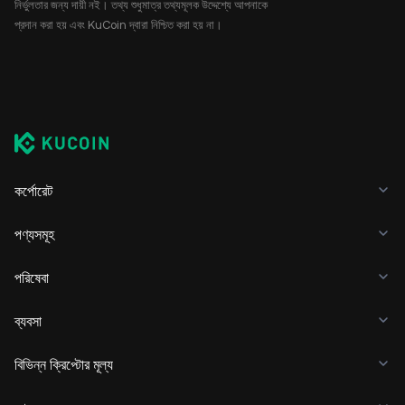
নির্ভুলতার জন্য দায়ী নই। তথ্য শুধুমাত্র তথ্যমূলক উদ্দেশ্যে আপনাকে
প্রদান করা হয় এবং KuCoin দ্বারা নিশ্চিত করা হয় না।
কর্পোরেট
পণ্যসমূহ
পরিষেবা
ব্যবসা
বিভিন্ন ক্রিপ্টোর মূল্য