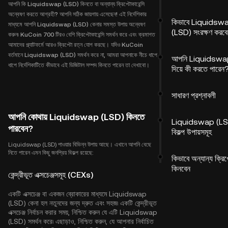
আপনি কি Liquidswap (LSD) কিনতে বা অন্যান্য ক্রিপ্টোকারেন্সি
অন্বেষণ করতে আগ্রহী? আপনি সঠিক জায়গায় এসেছেন! এই নির্দেশিকার
কিভাবে Liquidsw
মাধ্যমে আপনি Liquidswap (LSD) কেনার সমস্ত উপায় অন্বেষণ
(LSD) সংরক্ষণ করবে
করুন৷ KuCoin 700 টিরও বেশি ক্রিপ্টোকারেন্সি সমর্থন করে এবং ক্রমাগত
আমাদের প্ল্যাটফর্মে আরও ক্রিপ্টো রত্ন যোগ করছে। যদিও KuCoin
বর্তমানে Liquidswap (LSD) সমর্থন করে না, আমরা আপনাকে নীচে ধাপে
আপনি Liquidswa
ধাপে নির্দেশিকাটিতে কীভাবে এই ডিজিটাল সম্পদ কিনতে পারেন তা দেখাবো।
দিয়ে কী করতে পারেন
সাধারণ প্রশ্নাবলী
আপনি কোথায় Liquidswap (LSD) কিনতে
Liquidswap (LSD
পারবেন?
বিকল্প উপায়সমূহ
Liquidswap (LSD) পাওয়ার বিভিন্ন উপায় আছে। এখানে আপনি বেছে
নিতে পারেন এমন কিছু জনপ্রিয় বিকল্প রয়েছে:
কিভাবে অন্যান্য ক্রিপ
কিনবেন
কেন্দ্রীভূত এক্সচেঞ্জসমূহ (CEXs)
একটি এক্সচেঞ্জ বা একজন ব্রোকারের মাধ্যমে Liquidswap
(LSD) কেনা হল নতুনদের জন্য দ্রুত এবং সহজ৷ একটি কেন্দ্রীভূত
এক্সচেঞ্জ নির্বাচন করার সময়, নিশ্চিত করুন যে এটি Liquidswap
(LSD) সমর্থন করে৷ এছাড়াও, নিশ্চিত করুন, যে আপনার নির্বাচিত