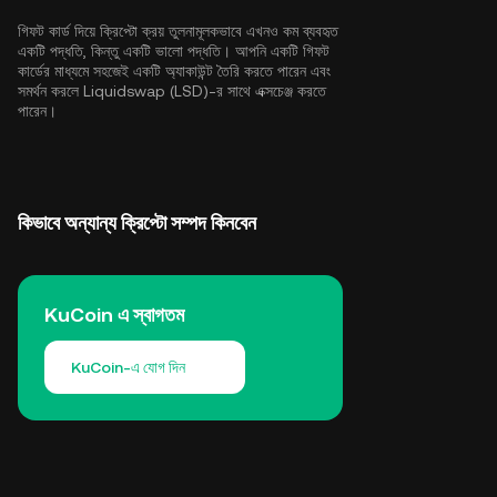
গিফট কার্ড দিয়ে ক্রিপ্টো ক্রয় তুলনামূলকভাবে এখনও কম ব্যবহৃত
একটি পদ্ধতি, কিন্তু একটি ভালো পদ্ধতি। আপনি একটি গিফট
কার্ডের মাধ্যমে সহজেই একটি অ্যাকাউন্ট তৈরি করতে পারেন এবং
সমর্থন করলে Liquidswap (LSD)-র সাথে এক্সচেঞ্জ করতে
পারেন।
কিভাবে অন্যান্য ক্রিপ্টো সম্পদ কিনবেন
KuCoin এ স্বাগতম
KuCoin-এ যোগ দিন