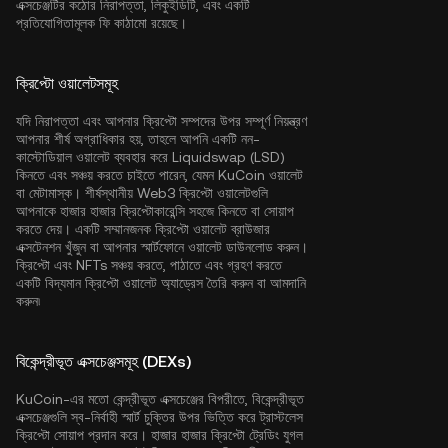
এক্সচেঞ্জটির কঠোর নিরাপত্তা, লিকুইডিটি, এবং একটি
প্রতিযোগিতামূলক ফি কাঠামো রয়েছে।
ক্রিপ্টো ওয়ালেটসমূহ
যদি নিরাপত্তা এবং আপনার ক্রিপ্টো সম্পদের উপর সম্পূর্ণ নিয়ন্ত্রণ
আপনার শীর্ষ অগ্রাধিকার হয়, তাহলে আপনি একটি নন-
কাস্টোডিয়াল ওয়ালেট ব্যবহার করে Liquidswap (LSD)
কিনতে এবং সঞ্চয় করতে চাইতে পারেন, যেমন
KuCoin ওয়ালেট
বা মেটামাস্ক। শীর্ষস্থানীয় Web3 ক্রিপ্টো ওয়ালেটগুলি
আপনাকে হাজার হাজার ক্রিপ্টোকারেন্সি সহজে কিনতে বা সোয়াপ
করতে দেয়। একটি সম্মানজনক ক্রিপ্টো ওয়ালেট ব্রাউজার
এক্সটেনশন খুঁজুন বা আপনার স্মার্টফোনে ওয়ালেট ডাউনলোড করুন।
ক্রিপ্টো এবং NFTs সঞ্চয় করতে, পাঠাতে এবং গ্রহণ করতে
একটি বিদ্যমান ক্রিপ্টো ওয়ালেট অ্যাড্রেস তৈরি করুন বা আমদানি
করুন৷
বিকেন্দ্রীভূত এক্সচেঞ্জসমূহ (DEXs)
KuCoin-এর মতো কেন্দ্রীভূত এক্সচেঞ্জের বিপরীতে, বিকেন্দ্রীভূত
এক্সচেঞ্জগুলি স্ব-নির্বাহী স্মার্ট চুক্তির উপর ভিত্তি করে ট্রাস্টলেস
ক্রিপ্টো সোয়াপ প্রদান করে। হাজার হাজার ক্রিপ্টো ট্রেডিং যুগল