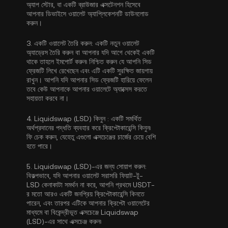
অ্যাপ স্টোর, বা একটি ব্রাউজার এক্সটেনশন হিসেবে
আপনার ডিভাইসে ওয়ালেট অ্যাপ্লিকেশনটি ডাউনলোড
করুন।
3.
একটি ওয়ালেট তৈরি করুন:
একটি নতুন ওয়ালেট
অ্যাড্রেস তৈরি করুন বা আপনার যদি আগে থেকেই একটি
থাকে তাহলে ইমপোর্ট করুন৷ নিশ্চিত করুন যে আপনি সিড
ফ্রেজটি লিখে রেখেছেন এবং এটি একটি সুরক্ষিত জায়গায়
রাখুন। আপনি যদি আপনার সিড ফ্রেজটি হারিয়ে ফেলেন
তবে কেউ আপনাকে আপনার ওয়ালেটে অ্যাক্সেস করতে
সহায়তা করবে না।
4.
Liquidswap (LSD) কিনুন :
একটি সমর্থিত
অর্থপ্রদানের পদ্ধতি ব্যবহার করে ক্রিপ্টোকারেন্সি কিনুন৷
ফি চেক করুন, যেহেতু এগুলো এক্সচেঞ্জের চার্জের চেয়ে বেশি
হতে পারে।
5.
Liquidswap (LSD)-এর জন্য সোয়াপ করুন:
বিকল্পভাবে, যদি আপনার ওয়ালেট সরাসরি ফিয়াট-টু-
LSD কেনাকাটা সমর্থন না করে, আপনি প্রথমে USDT-
র মতো আরও একটি জনপ্রিয় ক্রিপ্টোকারেন্সি কিনতে
পারেন, এবং তারপর এটিকে আপনার ক্রিপ্টো ওয়ালেটের
মাধ্যমে বা বিকেন্দ্রীভূত এক্সচেঞ্জে Liquidswap
(LSD)-এর সাথে এক্সচেঞ্জ করুন৷