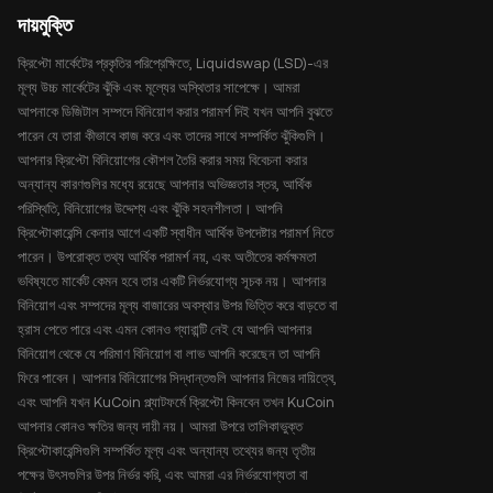
দায়মুক্তি
ক্রিপ্টো মার্কেটের প্রকৃতির পরিপ্রেক্ষিতে, Liquidswap (LSD)-এর
মূল্য উচ্চ মার্কেটের ঝুঁকি এবং মূল্যের অস্থিতার সাপেক্ষে। আমরা
আপনাকে ডিজিটাল সম্পদে বিনিয়োগ করার পরামর্শ দিই যখন আপনি বুঝতে
পারেন যে তারা কীভাবে কাজ করে এবং তাদের সাথে সম্পর্কিত ঝুঁকিগুলি।
আপনার ক্রিপ্টো বিনিয়োগের কৌশল তৈরি করার সময় বিবেচনা করার
অন্যান্য কারণগুলির মধ্যে রয়েছে আপনার অভিজ্ঞতার স্তর, আর্থিক
পরিস্থিতি, বিনিয়োগের উদ্দেশ্য এবং ঝুঁকি সহনশীলতা। আপনি
ক্রিপ্টোকারেন্সি কেনার আগে একটি স্বাধীন আর্থিক উপদেষ্টার পরামর্শ নিতে
পারেন। উপরোক্ত তথ্য আর্থিক পরামর্শ নয়, এবং অতীতের কর্মক্ষমতা
ভবিষ্যতে মার্কেট কেমন হবে তার একটি নির্ভরযোগ্য সূচক নয়। আপনার
বিনিয়োগ এবং সম্পদের মূল্য বাজারের অবস্থার উপর ভিত্তি করে বাড়তে বা
হ্রাস পেতে পারে এবং এমন কোনও গ্যারান্টি নেই যে আপনি আপনার
বিনিয়োগ থেকে যে পরিমাণ বিনিয়োগ বা লাভ আপনি করেছেন তা আপনি
ফিরে পাবেন। আপনার বিনিয়োগের সিদ্ধান্তগুলি আপনার নিজের দায়িত্বে,
এবং আপনি যখন KuCoin প্ল্যাটফর্মে ক্রিপ্টো কিনবেন তখন KuCoin
আপনার কোনও ক্ষতির জন্য দায়ী নয়। আমরা উপরে তালিকাভুক্ত
ক্রিপ্টোকারেন্সিগুলি সম্পর্কিত মূল্য এবং অন্যান্য তথ্যের জন্য তৃতীয়
পক্ষের উৎসগুলির উপর নির্ভর করি, এবং আমরা এর নির্ভরযোগ্যতা বা