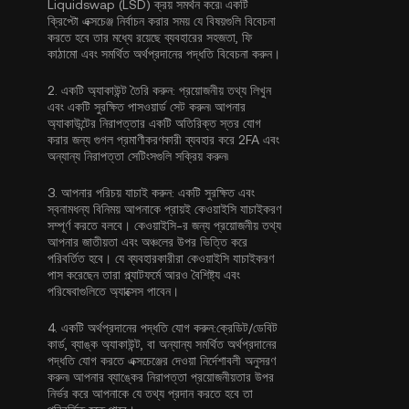
Liquidswap (LSD) ক্রয় সমর্থন করে৷ একটি
ক্রিপ্টো এক্সচেঞ্জ নির্বাচন করার সময় যে বিষয়গুলি বিবেচনা
করতে হবে তার মধ্যে রয়েছে ব্যবহারের সহজতা, ফি
কাঠামো এবং সমর্থিত অর্থপ্রদানের পদ্ধতি বিবেচনা করুন।
2.
একটি অ্যাকাউন্ট তৈরি করুন:
প্রয়োজনীয় তথ্য লিখুন
এবং একটি সুরক্ষিত পাসওয়ার্ড সেট করুন৷ আপনার
অ্যাকাউন্টের নিরাপত্তার একটি অতিরিক্ত স্তর যোগ
করার জন্য
গুগল প্রমাণীকরণকারী ব্যবহার করে 2FA
এবং
অন্যান্য নিরাপত্তা সেটিংসগুলি সক্রিয় করুন৷
3.
আপনার পরিচয় যাচাই করুন:
একটি সুরক্ষিত এবং
স্বনামধন্য বিনিময় আপনাকে প্রায়ই
কেওয়াইসি যাচাইকরণ
সম্পূর্ণ করতে বলবে। কেওয়াইসি-র জন্য প্রয়োজনীয় তথ্য
আপনার জাতীয়তা এবং অঞ্চলের উপর ভিত্তি করে
পরিবর্তিত হবে। যে ব্যবহারকারীরা কেওয়াইসি যাচাইকরণ
পাস করেছেন তারা প্ল্যাটফর্মে আরও বৈশিষ্ট্য এবং
পরিষেবাগুলিতে অ্যাক্সেস পাবেন।
4.
একটি অর্থপ্রদানের পদ্ধতি যোগ করুন:
ক্রেডিট/ডেবিট
কার্ড, ব্যাঙ্ক অ্যাকাউন্ট, বা অন্যান্য সমর্থিত অর্থপ্রদানের
পদ্ধতি যোগ করতে এক্সচেঞ্জের দেওয়া নির্দেশাবলী অনুসরণ
করুন৷ আপনার ব্যাঙ্কের নিরাপত্তা প্রয়োজনীয়তার উপর
নির্ভর করে আপনাকে যে তথ্য প্রদান করতে হবে তা