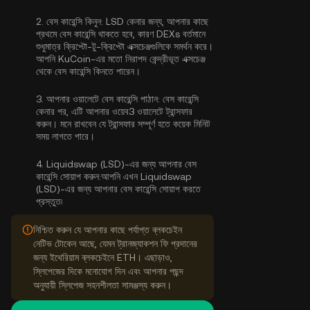
2.
বেস কারেন্সি কিনুন:
LSD কেনার জন্য, আপনার কাছে
প্রথমে বেস কারেন্সি থাকতে হবে, কারণ DEXs বর্তমানে
শুধুমাত্র ক্রিপ্টো-টু-ক্রিপ্টো এক্সচেঞ্জগুলিকে সমর্থন করে।
আপনি KuCoin-এর মতো নিরাপদ কেন্দ্রীভূত এক্সচেঞ্জ
থেকে
বেস কারেন্সি কিনতে পারেন
।
3.
আপনার ওয়ালেটে বেস কারেন্সি পাঠান:
বেস কারেন্সি
কেনার পর, এটি আপনার ওয়েব3 ওয়ালেটে ট্রান্সফার
করুন। মনে রাখবেন যে ট্রান্সফার সম্পূর্ণ হতে কয়েক মিনিট
সময় লাগতে পারে।
4.
Liquidswap (LSD)-এর জন্য আপনার বেস
কারেন্সি সোয়াপ করুন:
আপনি এখন Liquidswap
(LSD)-এর জন্য আপনার বেস কারেন্সি সোয়াপ করতে
প্রস্তুত৷
নিশ্চিত করুন যে আপনার কাছে পর্যাপ্ত ব্লকচেইন
নেটিভ টোকেন আছে, যেমন ট্রানজ্যাকশন ফি প্রদানের
জন্য ইথেরিয়াম ব্লকচেইনে ETH। এছাড়াও,
স্লিপেজের দিকে মনোযোগ দিন এবং আপনার পছন্দ
অনুযায়ী স্লিপেজ সহনশীলতা সামঞ্জস্য করুন।