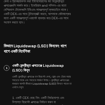
কেনা ও ট্রানজ্যাকশন করা ইউনিসোয়াপের মত বিকেন্দ্রীভূত
এক্সচেঞ্জগুলি সমর্থন করে।
ইথেরিয়াম
and
পলিগন
-এর মতো
বেশিরভাগ টোকেনগুলি ইভিএম-সামঞ্জস্যপূর্ণ ব্লকচেইনে থাকে।
একটি DEX-এর সাথে ইন্টারঅ্যাক্ট করতে, আপনাকে মেটামাস্কের
মতো একটি সামঞ্জস্যপূর্ণ ওয়ালেট ব্যবহার করে DEX-এর সাথে
সংযোগ করতে হবে।
কিভাবে Liquidswap (LSD) কিনবেন: ধাপে
ধাপে একটি নির্দেশিকা
একটি কেন্দ্রীভূত এক্সচেঞ্জে Liquidswap
1
(LSD) কিনুন
একটি কেন্দ্রীভূত এক্সচেঞ্জ হল ক্রিপ্টো কেনা, হোল্ড এবং ট্রেড করার
সবচেয়ে সহজ এবং সবচেয়ে সাধারণ উপায়। কেন্দ্রীভূত এক্সচেঞ্জের
মাধ্যমে আপনি কীভাবে Liquidswap (LSD) কিনতে পারেন তা
এখানে দেখুন:
1.
একটি CEX বেছে নিন:
একটি নির্ভরযোগ্য এবং
বিশ্বস্ত ক্রিপ্টো এক্সচেঞ্জ নির্বাচন করুন যা