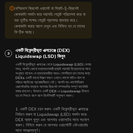
বেশিরভাগ ক্রিপ্টো ওয়ালেট যা ফিয়াট-টু-ক্রিপ্টো
কেনাকাটা সমর্থন করে সরাসরি পেমেন্ট পরিচালনা করে না
বরং তৃতীয় পক্ষের পেমেন্ট প্রসেসর ব্যবহার করে।
কেনাকাটা করার আগে দেখুন এবং নিশ্চিত হন যে তাদের
ফি ঠিক আছে।
একটি বিকেন্দ্রীভূত এক্সচেঞ্জে (DEX)
3
Liquidswap (LSD) কিনুন
একটি বিকেন্দ্রীভূত এক্সচেঞ্জ থেকে Liquidswap (LSD) কেনার
সময়, আপনি কোনো মধ্যস্থতাকারী ছাড়াই সরাসরি বিক্রেতাদের সাথে
সংযুক্ত থাকেন৷ যে ব্যবহারকারীরা আরও গোপনীয়তা চান তাদের জন্য
DEXs একটি ভালো বিকল্প কারণ এখানে কোনো সাইন-আপ বা
পরিচয় যাচাইয়ের প্রয়োজনীয়তা নেই। আপনি স্ব-কাস্টোডিয়াল
ওয়ালেটগুলির মাধ্যমে আপনার ক্রিপ্টো সম্পদগুলির সম্পূর্ণ কাস্টোডি
বজায় রাখবেন। কিভাবে একটি DEX-এ Liquidswap কিনতে
হয় তা শিখতে ধাপে ধাপে নির্দেশিকাটি অনুসরণ করুন।
1.
একটি DEX চয়ন করুন:
একটি বিকেন্দ্রীভূত এক্সচেঞ্জ
নির্বাচন করুন যা Liquidswap (LSD) সমর্থন করে৷
DEX অ্যাপ খুলুন এবং আপনার ওয়ালেটের সাথে সংযোগ
করুন। নিশ্চিত করুন যে আপনার ওয়ালেটটি নেটওয়ার্কের
সাথে সামঞ্জস্যপূর্ণ।