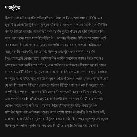
দায়মুক্তি
ক্রিপ্টো মার্কেটের প্রকৃতির পরিপ্রেক্ষিতে, Hydra Ecosystem (HDR)-এর
মূল্য উচ্চ মার্কেটের ঝুঁকি এবং মূল্যের অস্থিতার সাপেক্ষে। আমরা আপনাকে ডিজিটাল
সম্পদে বিনিয়োগ করার পরামর্শ দিই যখন আপনি বুঝতে পারেন যে তারা কীভাবে কাজ
করে এবং তাদের সাথে সম্পর্কিত ঝুঁকিগুলি। আপনার ক্রিপ্টো বিনিয়োগের কৌশল তৈরি
করার সময় বিবেচনা করার অন্যান্য কারণগুলির মধ্যে রয়েছে আপনার অভিজ্ঞতার
স্তর, আর্থিক পরিস্থিতি, বিনিয়োগের উদ্দেশ্য এবং ঝুঁকি সহনশীলতা। আপনি
ক্রিপ্টোকারেন্সি কেনার আগে একটি স্বাধীন আর্থিক উপদেষ্টার পরামর্শ নিতে পারেন।
উপরোক্ত তথ্য আর্থিক পরামর্শ নয়, এবং অতীতের কর্মক্ষমতা ভবিষ্যতে মার্কেট কেমন
হবে তার একটি নির্ভরযোগ্য সূচক নয়। আপনার বিনিয়োগ এবং সম্পদের মূল্য বাজারের
অবস্থার উপর ভিত্তি করে বাড়তে বা হ্রাস পেতে পারে এবং এমন কোনও গ্যারান্টি নেই
যে আপনি আপনার বিনিয়োগ থেকে যে পরিমাণ বিনিয়োগ বা লাভ আপনি করেছেন তা
আপনি ফিরে পাবেন। আপনার বিনিয়োগের সিদ্ধান্তগুলি আপনার নিজের দায়িত্বে,
এবং আপনি যখন KuCoin প্ল্যাটফর্মে ক্রিপ্টো কিনবেন তখন KuCoin আপনার
কোনও ক্ষতির জন্য দায়ী নয়। আমরা উপরে তালিকাভুক্ত ক্রিপ্টোকারেন্সিগুলি
সম্পর্কিত মূল্য এবং অন্যান্য তথ্যের জন্য তৃতীয় পক্ষের উৎসগুলির উপর নির্ভর করি,
এবং আমরা এর নির্ভরযোগ্যতা বা নির্ভুলতার জন্য দায়ী নই। তথ্য শুধুমাত্র তথ্যমূলক
উদ্দেশ্যে আপনাকে প্রদান করা হয় এবং KuCoin দ্বারা নিশ্চিত করা হয় না।