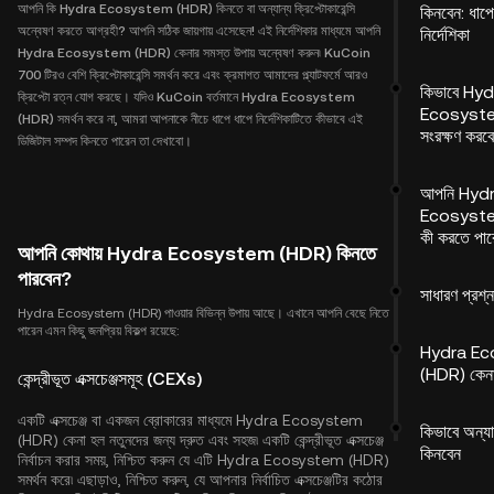
আপনি কি Hydra Ecosystem (HDR) কিনতে বা অন্যান্য ক্রিপ্টোকারেন্সি
কিনবেন: ধাপ
অন্বেষণ করতে আগ্রহী? আপনি সঠিক জায়গায় এসেছেন! এই নির্দেশিকার মাধ্যমে আপনি
নির্দেশিকা
Hydra Ecosystem (HDR) কেনার সমস্ত উপায় অন্বেষণ করুন৷ KuCoin
700 টিরও বেশি ক্রিপ্টোকারেন্সি সমর্থন করে এবং ক্রমাগত আমাদের প্ল্যাটফর্মে আরও
কিভাবে Hy
ক্রিপ্টো রত্ন যোগ করছে। যদিও KuCoin বর্তমানে Hydra Ecosystem
Ecosyst
(HDR) সমর্থন করে না, আমরা আপনাকে নীচে ধাপে ধাপে নির্দেশিকাটিতে কীভাবে এই
সংরক্ষণ করব
ডিজিটাল সম্পদ কিনতে পারেন তা দেখাবো।
আপনি Hyd
Ecosystem
কী করতে পা
আপনি কোথায় Hydra Ecosystem (HDR) কিনতে
পারবেন?
সাধারণ প্রশ্ন
Hydra Ecosystem (HDR) পাওয়ার বিভিন্ন উপায় আছে। এখানে আপনি বেছে নিতে
পারেন এমন কিছু জনপ্রিয় বিকল্প রয়েছে:
Hydra E
(HDR) কেনার
কেন্দ্রীভূত এক্সচেঞ্জসমূহ (CEXs)
একটি এক্সচেঞ্জ বা একজন ব্রোকারের মাধ্যমে Hydra Ecosystem
কিভাবে অন্যা
(HDR) কেনা হল নতুনদের জন্য দ্রুত এবং সহজ৷ একটি কেন্দ্রীভূত এক্সচেঞ্জ
কিনবেন
নির্বাচন করার সময়, নিশ্চিত করুন যে এটি Hydra Ecosystem (HDR)
সমর্থন করে৷ এছাড়াও, নিশ্চিত করুন, যে আপনার নির্বাচিত এক্সচেঞ্জটির কঠোর