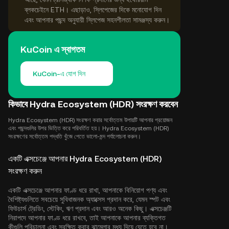
ব্লকচেইনে ETH। এছাড়াও, স্লিপেজের দিকে মনোযোগ দিন
এবং আপনার পছন্দ অনুযায়ী স্লিপেজ সহনশীলতা সামঞ্জস্য করুন।
KuCoin এ স্বাগতম
KuCoin-এ যোগ দিন
কিভাবে Hydra Ecosystem (HDR) সংরক্ষণ করবেন
Hydra Ecosystem (HDR) সংরক্ষণ করার সর্বোত্তম উপায়টি আপনার প্রয়োজন
এবং পছন্দগুলির উপর ভিত্তি করে পরিবর্তিত হয়। Hydra Ecosystem (HDR)
সংরক্ষণের সর্বোত্তম পদ্ধতি খুঁজে পেতে ভালো-মন্দ পর্যালোচনা করুন।
একটি এক্সচেঞ্জে আপনার Hydra Ecosystem (HDR)
সংরক্ষণ করুন
একটি এক্সচেঞ্জে আপনার ফাণ্ড ধরে রাখা, আপনাকে বিনিয়োগ পণ্য এবং
বৈশিষ্ট্যগুলিতে সবচেয়ে সুবিধাজনক অ্যাক্সেস প্রদান করে, যেমন স্পট এবং
ফিউচার্স ট্রেডিং, স্টেকিং, ঋণ প্রদান এবং আরও অনেক কিছু। এক্সচেঞ্জটি
নিরাপদে আপনার ফাণ্ড ধরে রাখবে, তাই আপনাকে আপনার ব্যক্তিগত
কীগুলি পরিচালনা এবং সুরক্ষিত করার ঝামেলার মধ্য দিয়ে যেতে হবে না।