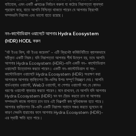
যাইহোক, এমন একটি এক্সচেঞ্জ নির্বাচন করুনা যা কঠোর নিরাপত্তা ব্যবস্থা
প্রয়োগ করে, যাতে আপনি নিশ্চিন্ত থাকতে পারেন যে আপনার ক্রিপ্টো
সম্পদগুলি নিরাপদ এবং ভালো হাতে রয়েছে।
নন-কাস্টোডিয়াল ওয়ালেটে আপনার Hydra Ecosystem
(HDR) HODL করুন
"নট ইওর কিস, নট ইওর কয়েনস" - এটি ক্রিপ্টো কমিউনিটিতে ব্যাপকভাবে
স্বীকৃত একটি নিয়ম। যদি নিরাপত্তা আপনার শীর্ষ উদ্বেগ হয়, তবে আপনি
আপনার Hydra Ecosystem (HDR)-গুলি একটি নন- কাস্টোডিয়াল
ওয়ালেটে উত্তোলন করতে পারেন। একটি নন-কাস্টোডিয়াল বা স্ব-
কাস্টোডিয়াল ওয়ালেটে Hydra Ecosystem (HDR) সংরক্ষণ করা
আপনাকে আপনার ব্যক্তিগত কি-গুলির উপর সম্পূর্ণ নিয়ন্ত্রণ দেয়। আপনি
হার্ডওয়্যার ওয়ালেট, Web3 ওয়ালেট, বা পেপার ওয়ালেট সহ যে কোনও
ধরণের ওয়ালেট ব্যবহার করতে পারেন। মনে রাখবেন, যে আপনি যদি আপনার
Hydra Ecosystem (HDR) ঘন ঘন ট্রেড করতে চান বা আপনার
সম্পদগুলি কাজে লাগাতে চান তবে এই বিকল্পটি কম সুবিধাজনক হতে পারে।
আপনার ব্যক্তিগত কি-গুলি একটি নিরাপদ স্থানে সঞ্চয় করতে ভুলবেন না
কারণ সেগুলি হারানোর ফলে আপনার Hydra Ecosystem (HDR)-
এর স্থায়ী ক্ষতি হতে পারে।