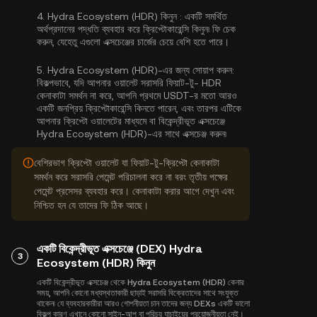
4.
Hydra Ecosystem (HDR) কিনুন :
একটি সমর্থিত
অর্থপ্রদানের পদ্ধতি ব্যবহার করে ক্রিপ্টোকারেন্সি কিনুন৷ ফি চেক
করুন, যেহেতু এগুলো এক্সচেঞ্জের চার্জের চেয়ে বেশি হতে পারে।
5.
Hydra Ecosystem (HDR)-এর জন্য সোয়াপ করুন:
বিকল্পভাবে, যদি আপনার ওয়ালেট সরাসরি ফিয়াট-টু- HDR
কেনাকাটা সমর্থন না করে, আপনি প্রথমে USDT-র মতো আরও
একটি জনপ্রিয় ক্রিপ্টোকারেন্সি কিনতে পারেন, এবং তারপর এটিকে
আপনার ক্রিপ্টো ওয়ালেটের মাধ্যমে বা বিকেন্দ্রীভূত এক্সচেঞ্জে
Hydra Ecosystem (HDR)-এর সাথে এক্সচেঞ্জ করুন৷
বেশিরভাগ ক্রিপ্টো ওয়ালেট যা ফিয়াট-টু-ক্রিপ্টো কেনাকাটা
সমর্থন করে সরাসরি পেমেন্ট পরিচালনা করে না বরং তৃতীয় পক্ষের
পেমেন্ট প্রসেসর ব্যবহার করে। কেনাকাটা করার আগে দেখুন এবং
নিশ্চিত হন যে তাদের ফি ঠিক আছে।
একটি বিকেন্দ্রীভূত এক্সচেঞ্জে (DEX) Hydra
3
Ecosystem (HDR) কিনুন
একটি বিকেন্দ্রীভূত এক্সচেঞ্জ থেকে Hydra Ecosystem (HDR) কেনার
সময়, আপনি কোনো মধ্যস্থতাকারী ছাড়াই সরাসরি বিক্রেতাদের সাথে সংযুক্ত
থাকেন৷ যে ব্যবহারকারীরা আরও গোপনীয়তা চান তাদের জন্য DEXs একটি ভালো
বিকল্প কারণ এখানে কোনো সাইন-আপ বা পরিচয় যাচাইয়ের প্রয়োজনীয়তা নেই।