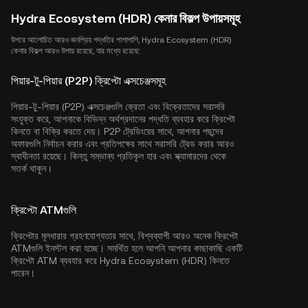
Hydra Ecosystem (HDR) কেনার বিকল্প উপায়সমূহ
উপরে আলোচিত আরও জনপ্রিয় পদ্ধতির পাশাপাশি, Hydra Ecosystem (HDR)
কেনার বিকল্প আরও উপায় রয়েছে, যার মধ্যে রয়েছে:
পিয়ার-টু-পিয়ার (P2P) ক্রিপ্টো এক্সচেঞ্জসমূহ
পিয়ার-টু-পিয়ার (P2P) এক্সচেঞ্জগুলি ক্রেতা এবং বিক্রেতাদের সরাসরি
সংযুক্ত করে, আপনাকে বিভিন্ন অর্থপ্রদানের পদ্ধতি ব্যবহার করে ক্রিপ্টো
কিনতে বা বিক্রি করতে দেয়। P2P ট্রেডিংয়ের সাথে, আপনার পছন্দের
অফারগুলি নির্বাচন করার এবং প্রতিপক্ষের সাথে সরাসরি ট্রেড করার আরও
স্বাধীনতা রয়েছে। কিন্তু সম্ভাব্য প্রতিকূল হার এবং স্ক্যামারদের থেকে
সতর্ক থাকুন।
ক্রিপ্টো ATMগুলি
ক্রিপ্টোর মূলধারার গ্রহণযোগ্যতার সাথে, বিশ্বব্যাপী আরও অনেক ক্রিপ্টো
ATMগুলি ইনস্টল করা হচ্ছে। সমর্থিত হলে আপনি আপনার কাছাকাছি একটি
ক্রিপ্টো ATM ব্যবহার করে Hydra Ecosystem (HDR) কিনতে
পারেন।