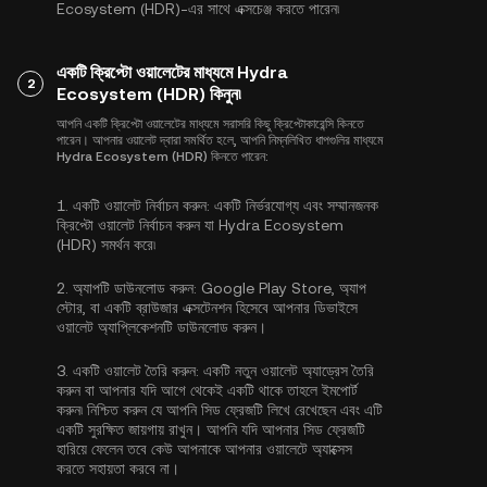
Ecosystem (HDR)-এর সাথে এক্সচেঞ্জ করতে পারেন৷
একটি ক্রিপ্টো ওয়ালেটের মাধ্যমে Hydra
2
Ecosystem (HDR) কিনুন৷
আপনি একটি ক্রিপ্টো ওয়ালেটের মাধ্যমে সরাসরি কিছু ক্রিপ্টোকারেন্সি কিনতে
পারেন। আপনার ওয়ালেট দ্বারা সমর্থিত হলে, আপনি নিম্নলিখিত ধাপগুলির মাধ্যমে
Hydra Ecosystem (HDR) কিনতে পারেন:
1.
একটি ওয়ালেট নির্বাচন করুন:
একটি নির্ভরযোগ্য এবং সম্মানজনক
ক্রিপ্টো ওয়ালেট নির্বাচন করুন যা Hydra Ecosystem
(HDR) সমর্থন করে৷
2.
অ্যাপটি ডাউনলোড করুন:
Google Play Store, অ্যাপ
স্টোর, বা একটি ব্রাউজার এক্সটেনশন হিসেবে আপনার ডিভাইসে
ওয়ালেট অ্যাপ্লিকেশনটি ডাউনলোড করুন।
3.
একটি ওয়ালেট তৈরি করুন:
একটি নতুন ওয়ালেট অ্যাড্রেস তৈরি
করুন বা আপনার যদি আগে থেকেই একটি থাকে তাহলে ইমপোর্ট
করুন৷ নিশ্চিত করুন যে আপনি সিড ফ্রেজটি লিখে রেখেছেন এবং এটি
একটি সুরক্ষিত জায়গায় রাখুন। আপনি যদি আপনার সিড ফ্রেজটি
হারিয়ে ফেলেন তবে কেউ আপনাকে আপনার ওয়ালেটে অ্যাক্সেস
করতে সহায়তা করবে না।