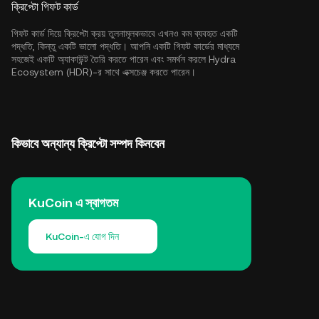
ক্রিপ্টো গিফট কার্ড
গিফট কার্ড দিয়ে ক্রিপ্টো ক্রয় তুলনামূলকভাবে এখনও কম ব্যবহৃত একটি
পদ্ধতি, কিন্তু একটি ভালো পদ্ধতি। আপনি একটি গিফট কার্ডের মাধ্যমে
সহজেই একটি অ্যাকাউন্ট তৈরি করতে পারেন এবং সমর্থন করলে Hydra
Ecosystem (HDR)-র সাথে এক্সচেঞ্জ করতে পারেন।
কিভাবে অন্যান্য ক্রিপ্টো সম্পদ কিনবেন
KuCoin এ স্বাগতম
KuCoin-এ যোগ দিন