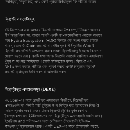
নিরাপত্তা, লিকুইডিটি, এবং একটি প্রতিযোগিতামূলক ফি কাঠামো রয়েছে।
ক্রিপ্টো ওয়ালেটসমূহ
যদি নিরাপত্তা এবং আপনার ক্রিপ্টো সম্পদের উপর সম্পূর্ণ নিয়ন্ত্রণ আপনার
শীর্ষ অগ্রাধিকার হয়, তাহলে আপনি একটি নন-কাস্টোডিয়াল ওয়ালেট ব্যবহার
করে Hydra Ecosystem (HDR) কিনতে এবং সঞ্চয় করতে চাইতে
পারেন, যেমন
KuCoin ওয়ালেট
বা মেটামাস্ক। শীর্ষস্থানীয় Web3
ক্রিপ্টো ওয়ালেটগুলি আপনাকে হাজার হাজার ক্রিপ্টোকারেন্সি সহজে কিনতে বা
সোয়াপ করতে দেয়। একটি সম্মানজনক ক্রিপ্টো ওয়ালেট ব্রাউজার এক্সটেনশন
খুঁজুন বা আপনার স্মার্টফোনে ওয়ালেট ডাউনলোড করুন। ক্রিপ্টো এবং
NFTs সঞ্চয় করতে, পাঠাতে এবং গ্রহণ করতে একটি বিদ্যমান ক্রিপ্টো
ওয়ালেট অ্যাড্রেস তৈরি করুন বা আমদানি করুন৷
বিকেন্দ্রীভূত এক্সচেঞ্জসমূহ (DEXs)
KuCoin-এর মতো কেন্দ্রীভূত এক্সচেঞ্জের বিপরীতে, বিকেন্দ্রীভূত
এক্সচেঞ্জগুলি স্ব-নির্বাহী স্মার্ট চুক্তির উপর ভিত্তি করে ট্রাস্টলেস ক্রিপ্টো
সোয়াপ প্রদান করে। হাজার হাজার ক্রিপ্টো ট্রেডিং যুগল কেনা ও
ট্রানজ্যাকশন করা ইউনিসোয়াপের মত বিকেন্দ্রীভূত এক্সচেঞ্জগুলি সমর্থন করে।
ইথেরিয়াম
and
পলিগন
-এর মতো বেশিরভাগ টোকেনগুলি ইভিএম-
সামঞ্জস্যপূর্ণ ব্লকচেইনে থাকে। একটি DEX-এর সাথে ইন্টারঅ্যাক্ট করতে,