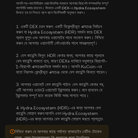
আপনি স্ব-কাস্টোডিয়াল ওয়ালেটগুলির মাধ্যমে আপনার ক্রিপ্টো সম্পদগুলির সম্পূর্ণ
কাস্টোডি বজায় রাখবেন। কিভাবে একটি DEX-এ Hydra Ecosystem
কিনতে হয় তা শিখতে ধাপে ধাপে নির্দেশিকাটি অনুসরণ করুন।
1.
একটি DEX চয়ন করুন:
একটি বিকেন্দ্রীভূত এক্সচেঞ্জ নির্বাচন
করুন যা Hydra Ecosystem (HDR) সমর্থন করে৷ DEX
অ্যাপ খুলুন এবং আপনার ওয়ালেটের সাথে সংযোগ করুন। নিশ্চিত
করুন যে আপনার ওয়ালেটটি নেটওয়ার্কের সাথে সামঞ্জস্যপূর্ণ।
2.
বেস কারেন্সি কিনুন:
HDR কেনার জন্য, আপনার কাছে প্রথমে
বেস কারেন্সি থাকতে হবে, কারণ DEXs বর্তমানে শুধুমাত্র ক্রিপ্টো-
টু-ক্রিপ্টো এক্সচেঞ্জগুলিকে সমর্থন করে। আপনি KuCoin-এর
মতো নিরাপদ কেন্দ্রীভূত এক্সচেঞ্জ থেকে
বেস কারেন্সি কিনতে পারেন
।
3.
আপনার ওয়ালেটে বেস কারেন্সি পাঠান:
বেস কারেন্সি কেনার পর,
এটি আপনার ওয়েব3 ওয়ালেটে ট্রান্সফার করুন। মনে রাখবেন যে
ট্রান্সফার সম্পূর্ণ হতে কয়েক মিনিট সময় লাগতে পারে।
4.
Hydra Ecosystem (HDR)-এর জন্য আপনার বেস
কারেন্সি সোয়াপ করুন:
আপনি এখন Hydra Ecosystem
(HDR)-এর জন্য আপনার বেস কারেন্সি সোয়াপ করতে প্রস্তুত৷
নিশ্চিত করুন যে আপনার কাছে পর্যাপ্ত ব্লকচেইন নেটিভ টোকেন
আছে, যেমন ট্রানজ্যাকশন ফি প্রদানের জন্য ইথেরিয়াম