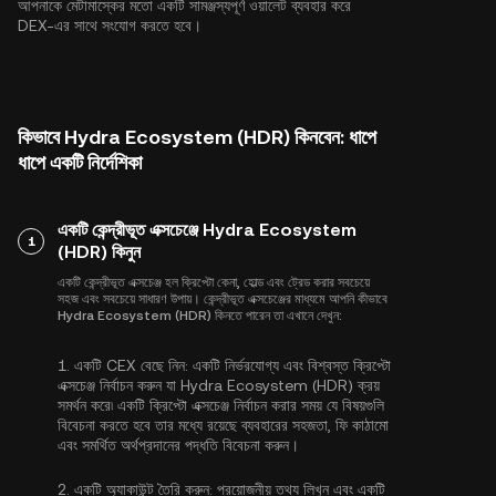
আপনাকে মেটামাস্কের মতো একটি সামঞ্জস্যপূর্ণ ওয়ালেট ব্যবহার করে
DEX-এর সাথে সংযোগ করতে হবে।
কিভাবে Hydra Ecosystem (HDR) কিনবেন: ধাপে
ধাপে একটি নির্দেশিকা
একটি কেন্দ্রীভূত এক্সচেঞ্জে Hydra Ecosystem
1
(HDR) কিনুন
একটি কেন্দ্রীভূত এক্সচেঞ্জ হল ক্রিপ্টো কেনা, হোল্ড এবং ট্রেড করার সবচেয়ে
সহজ এবং সবচেয়ে সাধারণ উপায়। কেন্দ্রীভূত এক্সচেঞ্জের মাধ্যমে আপনি কীভাবে
Hydra Ecosystem (HDR) কিনতে পারেন তা এখানে দেখুন:
1.
একটি CEX বেছে নিন:
একটি নির্ভরযোগ্য এবং বিশ্বস্ত ক্রিপ্টো
এক্সচেঞ্জ নির্বাচন করুন যা Hydra Ecosystem (HDR) ক্রয়
সমর্থন করে৷ একটি ক্রিপ্টো এক্সচেঞ্জ নির্বাচন করার সময় যে বিষয়গুলি
বিবেচনা করতে হবে তার মধ্যে রয়েছে ব্যবহারের সহজতা, ফি কাঠামো
এবং সমর্থিত অর্থপ্রদানের পদ্ধতি বিবেচনা করুন।
2.
একটি অ্যাকাউন্ট তৈরি করুন:
প্রয়োজনীয় তথ্য লিখুন এবং একটি