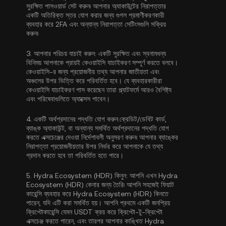
সুরক্ষিত পাসওয়ার্ড সেট করুন৷ আপনার অ্যাকাউন্টের নিরাপত্তার
একটি অতিরিক্ত স্তর যোগ করার জন্য
গুগল প্রমাণীকরণকারী
ব্যবহার করে 2FA
এবং অন্যান্য নিরাপত্তা সেটিংসগুলি সক্রিয়
করুন৷
3.
আপনার পরিচয় যাচাই করুন:
একটি সুরক্ষিত এবং স্বনামধন্য
বিনিময় আপনাকে প্রায়ই
কেওয়াইসি যাচাইকরণ
সম্পূর্ণ করতে বলবে।
কেওয়াইসি-র জন্য প্রয়োজনীয় তথ্য আপনার জাতীয়তা এবং
অঞ্চলের উপর ভিত্তি করে পরিবর্তিত হবে। যে ব্যবহারকারীরা
কেওয়াইসি যাচাইকরণ পাস করেছেন তারা প্ল্যাটফর্মে আরও বৈশিষ্ট্য
এবং পরিষেবাগুলিতে অ্যাক্সেস পাবেন।
4.
একটি অর্থপ্রদানের পদ্ধতি যোগ করুন:
ক্রেডিট/ডেবিট কার্ড,
ব্যাঙ্ক অ্যাকাউন্ট, বা অন্যান্য সমর্থিত অর্থপ্রদানের পদ্ধতি যোগ
করতে এক্সচেঞ্জের দেওয়া নির্দেশাবলী অনুসরণ করুন৷ আপনার ব্যাঙ্কের
নিরাপত্তা প্রয়োজনীয়তার উপর নির্ভর করে আপনাকে যে তথ্য
প্রদান করতে হবে তা পরিবর্তিত হতে পারে।
5.
Hydra Ecosystem (HDR) কিনুন:
আপনি এখন Hydra
Ecosystem (HDR) কেনার জন্য তৈরি৷ আপনি সহজেই ফিয়াট
কারেন্সি ব্যবহার করে Hydra Ecosystem (HDR) কিনতে
পারেন, যদি এটি করা সমর্থিত হয়। আপনি প্রথমে একটি জনপ্রিয়
ক্রিপ্টোকারেন্সি যেমন
USDT
ক্রয় করে ক্রিপ্টো-টু-ক্রিপ্টো
এক্সচেঞ্জ করতে পারেন, এবং তারপর আপনার কাঙ্খিত Hydra