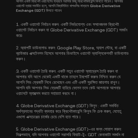
আপনি একটি ক্রিপ্টো ওয়ালেটের মাধ্যমে সরাসরি কিছু ক্রিপ্টোকারেন্সি কিনতে পারেন। আপনার
ওয়ালেট দ্বারা সমর্থিত হলে, আপনি নিম্নলিখিত ধাপগুলির মাধ্যমে Globe Derivative
Exchange (GDT) কিনতে পারেন:
1.
একটি ওয়ালেট নির্বাচন করুন:
একটি নির্ভরযোগ্য এবং সম্মানজনক ক্রিপ্টো
ওয়ালেট নির্বাচন করুন যা Globe Derivative Exchange (GDT) সমর্থন
করে৷
2.
অ্যাপটি ডাউনলোড করুন:
Google Play Store, অ্যাপ স্টোর, বা একটি
ব্রাউজার এক্সটেনশন হিসেবে আপনার ডিভাইসে ওয়ালেট অ্যাপ্লিকেশনটি ডাউনলোড
করুন।
3.
একটি ওয়ালেট তৈরি করুন:
একটি নতুন ওয়ালেট অ্যাড্রেস তৈরি করুন বা
আপনার যদি আগে থেকেই একটি থাকে তাহলে ইমপোর্ট করুন৷ নিশ্চিত করুন যে
আপনি সিড ফ্রেজটি লিখে রেখেছেন এবং এটি একটি সুরক্ষিত জায়গায় রাখুন।
আপনি যদি আপনার সিড ফ্রেজটি হারিয়ে ফেলেন তবে কেউ আপনাকে আপনার
ওয়ালেটে অ্যাক্সেস করতে সহায়তা করবে না।
4.
Globe Derivative Exchange (GDT) কিনুন :
একটি সমর্থিত
অর্থপ্রদানের পদ্ধতি ব্যবহার করে ক্রিপ্টোকারেন্সি কিনুন৷ ফি চেক করুন, যেহেতু
এগুলো এক্সচেঞ্জের চার্জের চেয়ে বেশি হতে পারে।
5.
Globe Derivative Exchange (GDT)-এর জন্য সোয়াপ করুন:
বিকল্পভাবে, যদি আপনার ওয়ালেট সরাসরি ফিয়াট-টু- GDT কেনাকাটা সমর্থন না