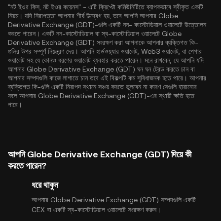
"নট ইওর কিস, নট ইওর কয়েনস" - এটি ক্রিপ্টো কমিউনিটিতে ব্যাপকভাবে স্বীকৃত একটি
নিয়ম। যদি নিরাপত্তা আপনার শীর্ষ উদ্বেগ হয়, তবে আপনি আপনার Globe
Derivative Exchange (GDT)-গুলি একটি নন- কাস্টোডিয়াল ওয়ালেটে উত্তোলন
করতে পারেন। একটি নন-কাস্টোডিয়াল বা স্ব-কাস্টোডিয়াল ওয়ালেটে Globe
Derivative Exchange (GDT) সংরক্ষণ করা আপনাকে আপনার ব্যক্তিগত কি-
গুলির উপর সম্পূর্ণ নিয়ন্ত্রণ দেয়। আপনি হার্ডওয়্যার ওয়ালেট, Web3 ওয়ালেট, বা পেপার
ওয়ালেট সহ যে কোনও ধরণের ওয়ালেট ব্যবহার করতে পারেন। মনে রাখবেন, যে আপনি যদি
আপনার Globe Derivative Exchange (GDT) ঘন ঘন ট্রেড করতে চান বা
আপনার সম্পদগুলি কাজে লাগাতে চান তবে এই বিকল্পটি কম সুবিধাজনক হতে পারে। আপনার
ব্যক্তিগত কি-গুলি একটি নিরাপদ স্থানে সঞ্চয় করতে ভুলবেন না কারণ সেগুলি হারানোর
ফলে আপনার Globe Derivative Exchange (GDT)-এর স্থায়ী ক্ষতি হতে
পারে।
আপনি Globe Derivative Exchange (GDT) দিয়ে কী
করতে পারেন?
ধরে থাকুন
আপনার Globe Derivative Exchange (GDT) সম্পদগুলি একটি
CEX বা একটি স্ব-কাস্টোডিয়াল ওয়ালেটে সংরক্ষণ করুন।