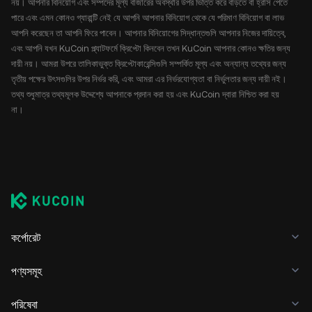
নয়। আপনার বিনিয়োগ এবং সম্পদের মূল্য বাজারের অবস্থার উপর ভিত্তি করে বাড়তে বা হ্রাস পেতে
পারে এবং এমন কোনও গ্যারান্টি নেই যে আপনি আপনার বিনিয়োগ থেকে যে পরিমাণ বিনিয়োগ বা লাভ
আপনি করেছেন তা আপনি ফিরে পাবেন। আপনার বিনিয়োগের সিদ্ধান্তগুলি আপনার নিজের দায়িত্বে,
এবং আপনি যখন KuCoin প্ল্যাটফর্মে ক্রিপ্টো কিনবেন তখন KuCoin আপনার কোনও ক্ষতির জন্য
দায়ী নয়। আমরা উপরে তালিকাভুক্ত ক্রিপ্টোকারেন্সিগুলি সম্পর্কিত মূল্য এবং অন্যান্য তথ্যের জন্য
তৃতীয় পক্ষের উৎসগুলির উপর নির্ভর করি, এবং আমরা এর নির্ভরযোগ্যতা বা নির্ভুলতার জন্য দায়ী নই।
তথ্য শুধুমাত্র তথ্যমূলক উদ্দেশ্যে আপনাকে প্রদান করা হয় এবং KuCoin দ্বারা নিশ্চিত করা হয়
না।
কর্পোরেট
পণ্যসমূহ
পরিষেবা