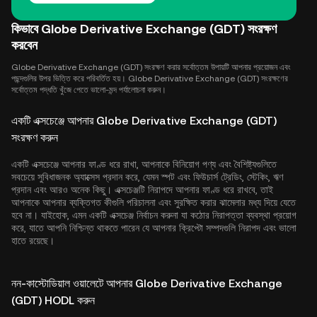
কিভাবে Globe Derivative Exchange (GDT) সংরক্ষণ
করবেন
Globe Derivative Exchange (GDT) সংরক্ষণ করার সর্বোত্তম উপায়টি আপনার প্রয়োজন এবং
পছন্দগুলির উপর ভিত্তি করে পরিবর্তিত হয়। Globe Derivative Exchange (GDT) সংরক্ষণের
সর্বোত্তম পদ্ধতি খুঁজে পেতে ভালো-মন্দ পর্যালোচনা করুন।
একটি এক্সচেঞ্জে আপনার Globe Derivative Exchange (GDT)
সংরক্ষণ করুন
একটি এক্সচেঞ্জে আপনার ফাণ্ড ধরে রাখা, আপনাকে বিনিয়োগ পণ্য এবং বৈশিষ্ট্যগুলিতে
সবচেয়ে সুবিধাজনক অ্যাক্সেস প্রদান করে, যেমন স্পট এবং ফিউচার্স ট্রেডিং, স্টেকিং, ঋণ
প্রদান এবং আরও অনেক কিছু। এক্সচেঞ্জটি নিরাপদে আপনার ফাণ্ড ধরে রাখবে, তাই
আপনাকে আপনার ব্যক্তিগত কীগুলি পরিচালনা এবং সুরক্ষিত করার ঝামেলার মধ্য দিয়ে যেতে
হবে না। যাইহোক, এমন একটি এক্সচেঞ্জ নির্বাচন করুনা যা কঠোর নিরাপত্তা ব্যবস্থা প্রয়োগ
করে, যাতে আপনি নিশ্চিন্ত থাকতে পারেন যে আপনার ক্রিপ্টো সম্পদগুলি নিরাপদ এবং ভালো
হাতে রয়েছে।
নন-কাস্টোডিয়াল ওয়ালেটে আপনার Globe Derivative Exchange
(GDT) HODL করুন