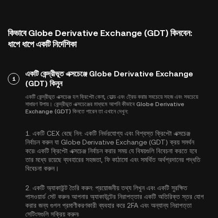
কিভাবে Globe Derivative Exchange (GDT) কিনবেন:
ধাপে ধাপে একটি নির্দেশিকা
একটি কেন্দ্রীভূত এক্সচেঞ্জে Globe Derivative Exchange
1
(GDT) কিনুন
একটি কেন্দ্রীভূত এক্সচেঞ্জ হল ক্রিপ্টো কেনা, হোল্ড এবং ট্রেড করার সবচেয়ে সহজ এবং সবচেয়ে
সাধারণ উপায়। কেন্দ্রীভূত এক্সচেঞ্জের মাধ্যমে আপনি কীভাবে Globe Derivative
Exchange (GDT) কিনতে পারেন তা এখানে দেখুন:
1.
একটি CEX বেছে নিন:
একটি নির্ভরযোগ্য এবং বিশ্বস্ত ক্রিপ্টো এক্সচেঞ্জ
নির্বাচন করুন যা Globe Derivative Exchange (GDT) ক্রয় সমর্থন
করে৷ একটি ক্রিপ্টো এক্সচেঞ্জ নির্বাচন করার সময় যে বিষয়গুলি বিবেচনা করতে হবে
তার মধ্যে রয়েছে ব্যবহারের সহজতা, ফি কাঠামো এবং সমর্থিত অর্থপ্রদানের পদ্ধতি
বিবেচনা করুন।
2.
একটি অ্যাকাউন্ট তৈরি করুন:
প্রয়োজনীয় তথ্য লিখুন এবং একটি সুরক্ষিত
পাসওয়ার্ড সেট করুন৷ আপনার অ্যাকাউন্টের নিরাপত্তার একটি অতিরিক্ত স্তর যোগ
করার জন্য
গুগল প্রমাণীকরণকারী ব্যবহার করে 2FA
এবং অন্যান্য নিরাপত্তা
সেটিংসগুলি সক্রিয় করুন৷