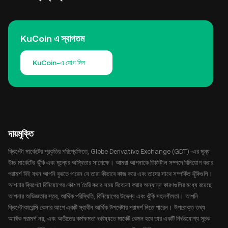
KuCoin এ স্বাগতম
KuCoin-এ যোগ দিন
দায়মুক্তি
ক্রিপ্টো মার্কেটের প্রকৃতির পরিপ্রেক্ষিতে, Globe Derivative Exchange (GDT)-এর মূল্য
উচ্চ মার্কেটের ঝুঁকি এবং মূল্যের অস্থিতার সাপেক্ষে। আমরা আপনাকে ডিজিটাল সম্পদে বিনিয়োগ করার
পরামর্শ দিই যখন আপনি বুঝতে পারেন যে তারা কীভাবে কাজ করে এবং তাদের সাথে সম্পর্কিত ঝুঁকিগুলি।
আপনার ক্রিপ্টো বিনিয়োগের কৌশল তৈরি করার সময় বিবেচনা করার অন্যান্য কারণগুলির মধ্যে রয়েছে
আপনার অভিজ্ঞতার স্তর, আর্থিক পরিস্থিতি, বিনিয়োগের উদ্দেশ্য এবং ঝুঁকি সহনশীলতা। আপনি
ক্রিপ্টোকারেন্সি কেনার আগে একটি স্বাধীন আর্থিক উপদেষ্টার পরামর্শ নিতে পারেন। উপরোক্ত তথ্য
আর্থিক পরামর্শ নয়, এবং অতীতের কর্মক্ষমতা ভবিষ্যতে মার্কেট কেমন হবে তার একটি নির্ভরযোগ্য সূচক