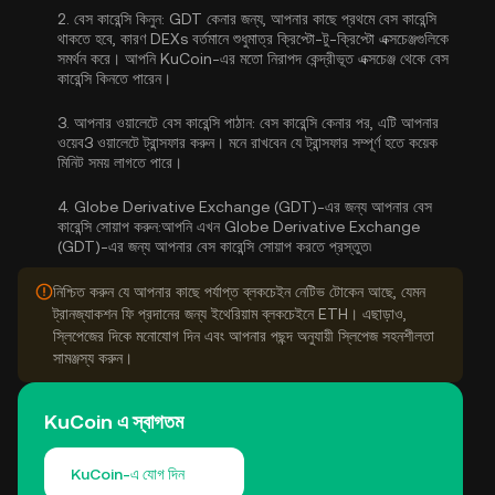
2.
বেস কারেন্সি কিনুন:
GDT কেনার জন্য, আপনার কাছে প্রথমে বেস কারেন্সি
থাকতে হবে, কারণ DEXs বর্তমানে শুধুমাত্র ক্রিপ্টো-টু-ক্রিপ্টো এক্সচেঞ্জগুলিকে
সমর্থন করে। আপনি KuCoin-এর মতো নিরাপদ কেন্দ্রীভূত এক্সচেঞ্জ থেকে
বেস
কারেন্সি কিনতে পারেন
।
3.
আপনার ওয়ালেটে বেস কারেন্সি পাঠান:
বেস কারেন্সি কেনার পর, এটি আপনার
ওয়েব3 ওয়ালেটে ট্রান্সফার করুন। মনে রাখবেন যে ট্রান্সফার সম্পূর্ণ হতে কয়েক
মিনিট সময় লাগতে পারে।
4.
Globe Derivative Exchange (GDT)-এর জন্য আপনার বেস
কারেন্সি সোয়াপ করুন:
আপনি এখন Globe Derivative Exchange
(GDT)-এর জন্য আপনার বেস কারেন্সি সোয়াপ করতে প্রস্তুত৷
নিশ্চিত করুন যে আপনার কাছে পর্যাপ্ত ব্লকচেইন নেটিভ টোকেন আছে, যেমন
ট্রানজ্যাকশন ফি প্রদানের জন্য ইথেরিয়াম ব্লকচেইনে ETH। এছাড়াও,
স্লিপেজের দিকে মনোযোগ দিন এবং আপনার পছন্দ অনুযায়ী স্লিপেজ সহনশীলতা
সামঞ্জস্য করুন।
KuCoin এ স্বাগতম
KuCoin-এ যোগ দিন