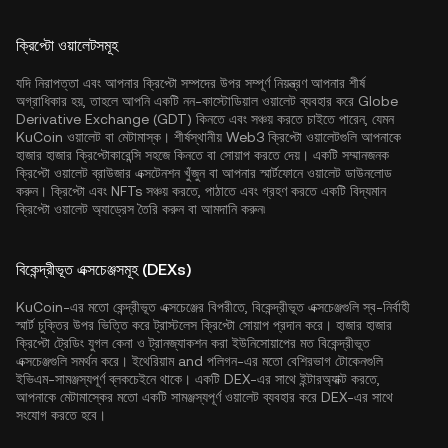
ক্রিপ্টো ওয়ালেটসমূহ
যদি নিরাপত্তা এবং আপনার ক্রিপ্টো সম্পদের উপর সম্পূর্ণ নিয়ন্ত্রণ আপনার শীর্ষ
অগ্রাধিকার হয়, তাহলে আপনি একটি নন-কাস্টোডিয়াল ওয়ালেট ব্যবহার করে Globe
Derivative Exchange (GDT) কিনতে এবং সঞ্চয় করতে চাইতে পারেন, যেমন
KuCoin ওয়ালেট
বা মেটামাস্ক। শীর্ষস্থানীয় Web3 ক্রিপ্টো ওয়ালেটগুলি আপনাকে
হাজার হাজার ক্রিপ্টোকারেন্সি সহজে কিনতে বা সোয়াপ করতে দেয়। একটি সম্মানজনক
ক্রিপ্টো ওয়ালেট ব্রাউজার এক্সটেনশন খুঁজুন বা আপনার স্মার্টফোনে ওয়ালেট ডাউনলোড
করুন। ক্রিপ্টো এবং NFTs সঞ্চয় করতে, পাঠাতে এবং গ্রহণ করতে একটি বিদ্যমান
ক্রিপ্টো ওয়ালেট অ্যাড্রেস তৈরি করুন বা আমদানি করুন৷
বিকেন্দ্রীভূত এক্সচেঞ্জসমূহ (DEXs)
KuCoin-এর মতো কেন্দ্রীভূত এক্সচেঞ্জের বিপরীতে, বিকেন্দ্রীভূত এক্সচেঞ্জগুলি স্ব-নির্বাহী
স্মার্ট চুক্তির উপর ভিত্তি করে ট্রাস্টলেস ক্রিপ্টো সোয়াপ প্রদান করে। হাজার হাজার
ক্রিপ্টো ট্রেডিং যুগল কেনা ও ট্রানজ্যাকশন করা ইউনিসোয়াপের মত বিকেন্দ্রীভূত
এক্সচেঞ্জগুলি সমর্থন করে।
ইথেরিয়াম
and
পলিগন
-এর মতো বেশিরভাগ টোকেনগুলি
ইভিএম-সামঞ্জস্যপূর্ণ ব্লকচেইনে থাকে। একটি DEX-এর সাথে ইন্টারঅ্যাক্ট করতে,
আপনাকে মেটামাস্কের মতো একটি সামঞ্জস্যপূর্ণ ওয়ালেট ব্যবহার করে DEX-এর সাথে
সংযোগ করতে হবে।