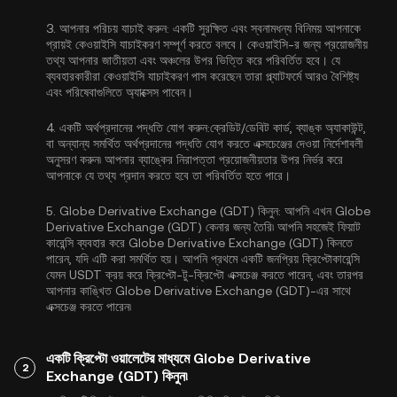
3.
আপনার পরিচয় যাচাই করুন:
একটি সুরক্ষিত এবং স্বনামধন্য বিনিময় আপনাকে
প্রায়ই
কেওয়াইসি যাচাইকরণ
সম্পূর্ণ করতে বলবে। কেওয়াইসি-র জন্য প্রয়োজনীয়
তথ্য আপনার জাতীয়তা এবং অঞ্চলের উপর ভিত্তি করে পরিবর্তিত হবে। যে
ব্যবহারকারীরা কেওয়াইসি যাচাইকরণ পাস করেছেন তারা প্ল্যাটফর্মে আরও বৈশিষ্ট্য
এবং পরিষেবাগুলিতে অ্যাক্সেস পাবেন।
4.
একটি অর্থপ্রদানের পদ্ধতি যোগ করুন:
ক্রেডিট/ডেবিট কার্ড, ব্যাঙ্ক অ্যাকাউন্ট,
বা অন্যান্য সমর্থিত অর্থপ্রদানের পদ্ধতি যোগ করতে এক্সচেঞ্জের দেওয়া নির্দেশাবলী
অনুসরণ করুন৷ আপনার ব্যাঙ্কের নিরাপত্তা প্রয়োজনীয়তার উপর নির্ভর করে
আপনাকে যে তথ্য প্রদান করতে হবে তা পরিবর্তিত হতে পারে।
5.
Globe Derivative Exchange (GDT) কিনুন:
আপনি এখন Globe
Derivative Exchange (GDT) কেনার জন্য তৈরি৷ আপনি সহজেই ফিয়াট
কারেন্সি ব্যবহার করে Globe Derivative Exchange (GDT) কিনতে
পারেন, যদি এটি করা সমর্থিত হয়। আপনি প্রথমে একটি জনপ্রিয় ক্রিপ্টোকারেন্সি
যেমন
USDT
ক্রয় করে ক্রিপ্টো-টু-ক্রিপ্টো এক্সচেঞ্জ করতে পারেন, এবং তারপর
আপনার কাঙ্খিত Globe Derivative Exchange (GDT)-এর সাথে
এক্সচেঞ্জ করতে পারেন৷
একটি ক্রিপ্টো ওয়ালেটের মাধ্যমে Globe Derivative
2
Exchange (GDT) কিনুন৷