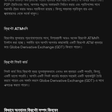
আপনাকে বিভিন্ন অর্থপ্রদানের পদ্ধতি ব্যবহার করে ক্রিপ্টো কিনতে বা বিক্রি করতে দেয়।
P2P ট্রেডিংয়ের সাথে, আপনার পছন্দের অফারগুলি নির্বাচন করার এবং প্রতিপক্ষের সাথে
সরাসরি ট্রেড করার আরও স্বাধীনতা রয়েছে। কিন্তু সম্ভাব্য প্রতিকূল হার এবং
স্ক্যামারদের থেকে সতর্ক থাকুন।
ক্রিপ্টো ATMগুলি
ক্রিপ্টোর মূলধারার গ্রহণযোগ্যতার সাথে, বিশ্বব্যাপী আরও অনেক ক্রিপ্টো ATMগুলি
ইনস্টল করা হচ্ছে। সমর্থিত হলে আপনি আপনার কাছাকাছি একটি ক্রিপ্টো ATM ব্যবহার
করে Globe Derivative Exchange (GDT) কিনতে পারেন।
ক্রিপ্টো গিফট কার্ড
গিফট কার্ড দিয়ে ক্রিপ্টো ক্রয় তুলনামূলকভাবে এখনও কম ব্যবহৃত একটি পদ্ধতি, কিন্তু
একটি ভালো পদ্ধতি। আপনি একটি গিফট কার্ডের মাধ্যমে সহজেই একটি অ্যাকাউন্ট তৈরি
করতে পারেন এবং সমর্থন করলে Globe Derivative Exchange (GDT)-র সাথে
এক্সচেঞ্জ করতে পারেন।
কিভাবে অন্যান্য ক্রিপ্টো সম্পদ কিনবেন