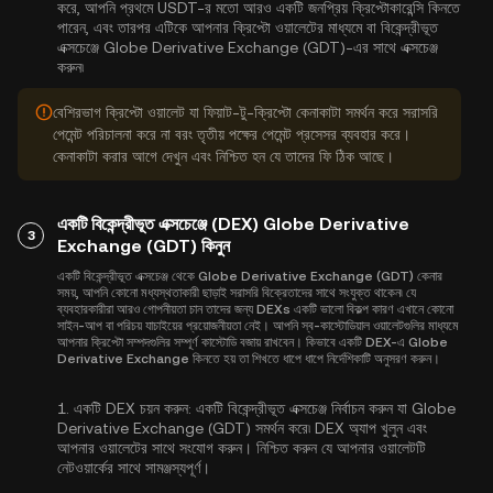
করে, আপনি প্রথমে USDT-র মতো আরও একটি জনপ্রিয় ক্রিপ্টোকারেন্সি কিনতে
পারেন, এবং তারপর এটিকে আপনার ক্রিপ্টো ওয়ালেটের মাধ্যমে বা বিকেন্দ্রীভূত
এক্সচেঞ্জে Globe Derivative Exchange (GDT)-এর সাথে এক্সচেঞ্জ
করুন৷
বেশিরভাগ ক্রিপ্টো ওয়ালেট যা ফিয়াট-টু-ক্রিপ্টো কেনাকাটা সমর্থন করে সরাসরি
পেমেন্ট পরিচালনা করে না বরং তৃতীয় পক্ষের পেমেন্ট প্রসেসর ব্যবহার করে।
কেনাকাটা করার আগে দেখুন এবং নিশ্চিত হন যে তাদের ফি ঠিক আছে।
একটি বিকেন্দ্রীভূত এক্সচেঞ্জে (DEX) Globe Derivative
3
Exchange (GDT) কিনুন
একটি বিকেন্দ্রীভূত এক্সচেঞ্জ থেকে Globe Derivative Exchange (GDT) কেনার
সময়, আপনি কোনো মধ্যস্থতাকারী ছাড়াই সরাসরি বিক্রেতাদের সাথে সংযুক্ত থাকেন৷ যে
ব্যবহারকারীরা আরও গোপনীয়তা চান তাদের জন্য DEXs একটি ভালো বিকল্প কারণ এখানে কোনো
সাইন-আপ বা পরিচয় যাচাইয়ের প্রয়োজনীয়তা নেই। আপনি স্ব-কাস্টোডিয়াল ওয়ালেটগুলির মাধ্যমে
আপনার ক্রিপ্টো সম্পদগুলির সম্পূর্ণ কাস্টোডি বজায় রাখবেন। কিভাবে একটি DEX-এ Globe
Derivative Exchange কিনতে হয় তা শিখতে ধাপে ধাপে নির্দেশিকাটি অনুসরণ করুন।
1.
একটি DEX চয়ন করুন:
একটি বিকেন্দ্রীভূত এক্সচেঞ্জ নির্বাচন করুন যা Globe
Derivative Exchange (GDT) সমর্থন করে৷ DEX অ্যাপ খুলুন এবং
আপনার ওয়ালেটের সাথে সংযোগ করুন। নিশ্চিত করুন যে আপনার ওয়ালেটটি
নেটওয়ার্কের সাথে সামঞ্জস্যপূর্ণ।