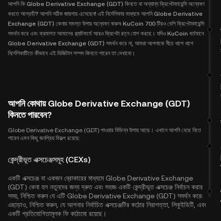
আপনি কি Globe Derivative Exchange (GDT) কিনতে বা অন্যান্য ক্রিপ্টোকারেন্সি অন্বেষণ
করতে আগ্রহী? আপনি সঠিক জায়গায় এসেছেন! এই নির্দেশিকার মাধ্যমে আপনি Globe Derivative
Exchange (GDT) কেনার সমস্ত উপায় অন্বেষণ করুন৷ KuCoin 700 টিরও বেশি ক্রিপ্টোকারেন্সি
সমর্থন করে এবং ক্রমাগত আমাদের প্ল্যাটফর্মে আরও ক্রিপ্টো রত্ন যোগ করছে। যদিও KuCoin বর্তমানে
Globe Derivative Exchange (GDT) সমর্থন করে না, আমরা আপনাকে নীচে ধাপে ধাপে
নির্দেশিকাটিতে কীভাবে এই ডিজিটাল সম্পদ কিনতে পারেন তা দেখাবো।
আপনি কোথায় Globe Derivative Exchange (GDT)
কিনতে পারবেন?
Globe Derivative Exchange (GDT) পাওয়ার বিভিন্ন উপায় আছে। এখানে আপনি বেছে নিতে
পারেন এমন কিছু জনপ্রিয় বিকল্প রয়েছে:
কেন্দ্রীভূত এক্সচেঞ্জসমূহ (CEXs)
একটি এক্সচেঞ্জ বা একজন ব্রোকারের মাধ্যমে Globe Derivative Exchange
(GDT) কেনা হল নতুনদের জন্য দ্রুত এবং সহজ৷ একটি কেন্দ্রীভূত এক্সচেঞ্জ নির্বাচন করার
সময়, নিশ্চিত করুন যে এটি Globe Derivative Exchange (GDT) সমর্থন করে৷
এছাড়াও, নিশ্চিত করুন, যে আপনার নির্বাচিত এক্সচেঞ্জটির কঠোর নিরাপত্তা, লিকুইডিটি, এবং
একটি প্রতিযোগিতামূলক ফি কাঠামো রয়েছে।