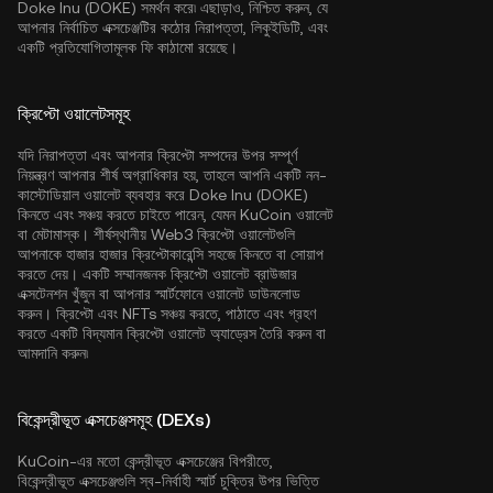
Doke Inu (DOKE) সমর্থন করে৷ এছাড়াও, নিশ্চিত করুন, যে
আপনার নির্বাচিত এক্সচেঞ্জটির কঠোর নিরাপত্তা, লিকুইডিটি, এবং
একটি প্রতিযোগিতামূলক ফি কাঠামো রয়েছে।
ক্রিপ্টো ওয়ালেটসমূহ
যদি নিরাপত্তা এবং আপনার ক্রিপ্টো সম্পদের উপর সম্পূর্ণ
নিয়ন্ত্রণ আপনার শীর্ষ অগ্রাধিকার হয়, তাহলে আপনি একটি নন-
কাস্টোডিয়াল ওয়ালেট ব্যবহার করে Doke Inu (DOKE)
কিনতে এবং সঞ্চয় করতে চাইতে পারেন, যেমন
KuCoin ওয়ালেট
বা মেটামাস্ক। শীর্ষস্থানীয় Web3 ক্রিপ্টো ওয়ালেটগুলি
আপনাকে হাজার হাজার ক্রিপ্টোকারেন্সি সহজে কিনতে বা সোয়াপ
করতে দেয়। একটি সম্মানজনক ক্রিপ্টো ওয়ালেট ব্রাউজার
এক্সটেনশন খুঁজুন বা আপনার স্মার্টফোনে ওয়ালেট ডাউনলোড
করুন। ক্রিপ্টো এবং NFTs সঞ্চয় করতে, পাঠাতে এবং গ্রহণ
করতে একটি বিদ্যমান ক্রিপ্টো ওয়ালেট অ্যাড্রেস তৈরি করুন বা
আমদানি করুন৷
বিকেন্দ্রীভূত এক্সচেঞ্জসমূহ (DEXs)
KuCoin-এর মতো কেন্দ্রীভূত এক্সচেঞ্জের বিপরীতে,
বিকেন্দ্রীভূত এক্সচেঞ্জগুলি স্ব-নির্বাহী স্মার্ট চুক্তির উপর ভিত্তি