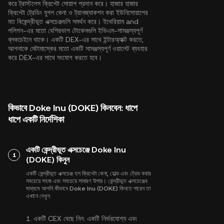
করে ট্রাস্টলেস ক্রিপ্টো সোয়াপ প্রদান করে। হাজার হাজার
ক্রিপ্টো ট্রেডিং যুগল কেনা ও ট্রানজ্যাকশন করা ইউনিসোয়াপের
মত বিকেন্দ্রীভূত এক্সচেঞ্জগুলি সমর্থন করে।
ইথেরিয়াম
and
পলিগন
-এর মতো বেশিরভাগ টোকেনগুলি ইভিএম-সামঞ্জস্যপূর্ণ
ব্লকচেইনে থাকে। একটি DEX-এর সাথে ইন্টারঅ্যাক্ট করতে,
আপনাকে মেটামাস্কের মতো একটি সামঞ্জস্যপূর্ণ ওয়ালেট ব্যবহার
করে DEX-এর সাথে সংযোগ করতে হবে।
কিভাবে Doke Inu (DOKE) কিনবেন: ধাপে
ধাপে একটি নির্দেশিকা
একটি কেন্দ্রীভূত এক্সচেঞ্জে Doke Inu
1
(DOKE) কিনুন
একটি কেন্দ্রীভূত এক্সচেঞ্জ হল ক্রিপ্টো কেনা, হোল্ড এবং ট্রেড করার
সবচেয়ে সহজ এবং সবচেয়ে সাধারণ উপায়। কেন্দ্রীভূত এক্সচেঞ্জের
মাধ্যমে আপনি কীভাবে Doke Inu (DOKE) কিনতে পারেন তা
এখানে দেখুন:
1.
একটি CEX বেছে নিন:
একটি নির্ভরযোগ্য এবং