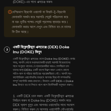
(DOKE)-এর সাথে এক্সচেঞ্জ করুন৷
বেশিরভাগ ক্রিপ্টো ওয়ালেট যা ফিয়াট-টু-ক্রিপ্টো
কেনাকাটা সমর্থন করে সরাসরি পেমেন্ট পরিচালনা করে
না বরং তৃতীয় পক্ষের পেমেন্ট প্রসেসর ব্যবহার করে।
কেনাকাটা করার আগে দেখুন এবং নিশ্চিত হন যে তাদের
ফি ঠিক আছে।
একটি বিকেন্দ্রীভূত এক্সচেঞ্জে (DEX) Doke
3
Inu (DOKE) কিনুন
একটি বিকেন্দ্রীভূত এক্সচেঞ্জ থেকে Doke Inu (DOKE) কেনার
সময়, আপনি কোনো মধ্যস্থতাকারী ছাড়াই সরাসরি বিক্রেতাদের
সাথে সংযুক্ত থাকেন৷ যে ব্যবহারকারীরা আরও গোপনীয়তা চান
তাদের জন্য DEXs একটি ভালো বিকল্প কারণ এখানে কোনো
সাইন-আপ বা পরিচয় যাচাইয়ের প্রয়োজনীয়তা নেই। আপনি স্ব-
কাস্টোডিয়াল ওয়ালেটগুলির মাধ্যমে আপনার ক্রিপ্টো সম্পদগুলির
সম্পূর্ণ কাস্টোডি বজায় রাখবেন। কিভাবে একটি DEX-এ Doke
Inu কিনতে হয় তা শিখতে ধাপে ধাপে নির্দেশিকাটি অনুসরণ করুন।
1.
একটি DEX চয়ন করুন:
একটি বিকেন্দ্রীভূত এক্সচেঞ্জ
নির্বাচন করুন যা Doke Inu (DOKE) সমর্থন করে৷
DEX অ্যাপ খুলুন এবং আপনার ওয়ালেটের সাথে সংযোগ
করুন। নিশ্চিত করুন যে আপনার ওয়ালেটটি নেটওয়ার্কের