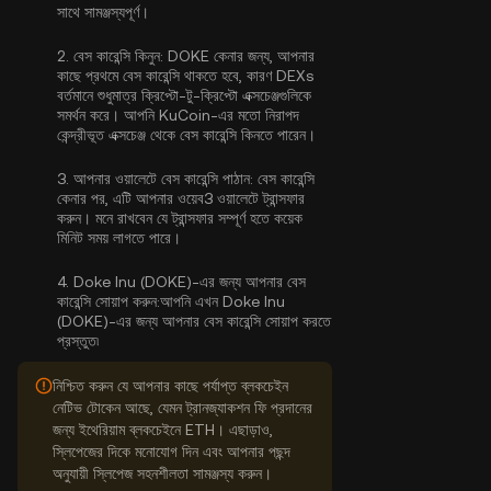
সাথে সামঞ্জস্যপূর্ণ।
2.
বেস কারেন্সি কিনুন:
DOKE কেনার জন্য, আপনার
কাছে প্রথমে বেস কারেন্সি থাকতে হবে, কারণ DEXs
বর্তমানে শুধুমাত্র ক্রিপ্টো-টু-ক্রিপ্টো এক্সচেঞ্জগুলিকে
সমর্থন করে। আপনি KuCoin-এর মতো নিরাপদ
কেন্দ্রীভূত এক্সচেঞ্জ থেকে
বেস কারেন্সি কিনতে পারেন
।
3.
আপনার ওয়ালেটে বেস কারেন্সি পাঠান:
বেস কারেন্সি
কেনার পর, এটি আপনার ওয়েব3 ওয়ালেটে ট্রান্সফার
করুন। মনে রাখবেন যে ট্রান্সফার সম্পূর্ণ হতে কয়েক
মিনিট সময় লাগতে পারে।
4.
Doke Inu (DOKE)-এর জন্য আপনার বেস
কারেন্সি সোয়াপ করুন:
আপনি এখন Doke Inu
(DOKE)-এর জন্য আপনার বেস কারেন্সি সোয়াপ করতে
প্রস্তুত৷
নিশ্চিত করুন যে আপনার কাছে পর্যাপ্ত ব্লকচেইন
নেটিভ টোকেন আছে, যেমন ট্রানজ্যাকশন ফি প্রদানের
জন্য ইথেরিয়াম ব্লকচেইনে ETH। এছাড়াও,
স্লিপেজের দিকে মনোযোগ দিন এবং আপনার পছন্দ
অনুযায়ী স্লিপেজ সহনশীলতা সামঞ্জস্য করুন।