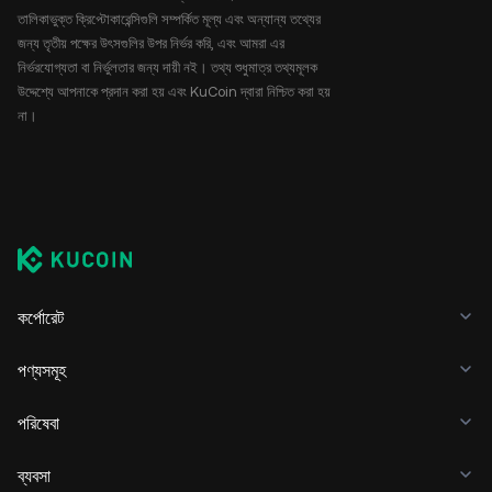
তালিকাভুক্ত ক্রিপ্টোকারেন্সিগুলি সম্পর্কিত মূল্য এবং অন্যান্য তথ্যের
জন্য তৃতীয় পক্ষের উৎসগুলির উপর নির্ভর করি, এবং আমরা এর
নির্ভরযোগ্যতা বা নির্ভুলতার জন্য দায়ী নই। তথ্য শুধুমাত্র তথ্যমূলক
উদ্দেশ্যে আপনাকে প্রদান করা হয় এবং KuCoin দ্বারা নিশ্চিত করা হয়
না।
কর্পোরেট
পণ্যসমূহ
পরিষেবা
ব্যবসা