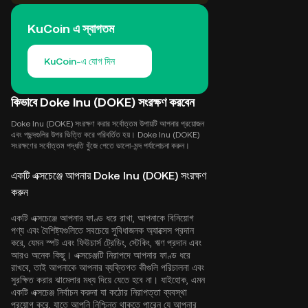
KuCoin এ স্বাগতম
KuCoin-এ যোগ দিন
কিভাবে Doke Inu (DOKE) সংরক্ষণ করবেন
Doke Inu (DOKE) সংরক্ষণ করার সর্বোত্তম উপায়টি আপনার প্রয়োজন
এবং পছন্দগুলির উপর ভিত্তি করে পরিবর্তিত হয়। Doke Inu (DOKE)
সংরক্ষণের সর্বোত্তম পদ্ধতি খুঁজে পেতে ভালো-মন্দ পর্যালোচনা করুন।
একটি এক্সচেঞ্জে আপনার Doke Inu (DOKE) সংরক্ষণ
করুন
একটি এক্সচেঞ্জে আপনার ফাণ্ড ধরে রাখা, আপনাকে বিনিয়োগ
পণ্য এবং বৈশিষ্ট্যগুলিতে সবচেয়ে সুবিধাজনক অ্যাক্সেস প্রদান
করে, যেমন স্পট এবং ফিউচার্স ট্রেডিং, স্টেকিং, ঋণ প্রদান এবং
আরও অনেক কিছু। এক্সচেঞ্জটি নিরাপদে আপনার ফাণ্ড ধরে
রাখবে, তাই আপনাকে আপনার ব্যক্তিগত কীগুলি পরিচালনা এবং
সুরক্ষিত করার ঝামেলার মধ্য দিয়ে যেতে হবে না। যাইহোক, এমন
একটি এক্সচেঞ্জ নির্বাচন করুনা যা কঠোর নিরাপত্তা ব্যবস্থা
প্রয়োগ করে, যাতে আপনি নিশ্চিন্ত থাকতে পারেন যে আপনার