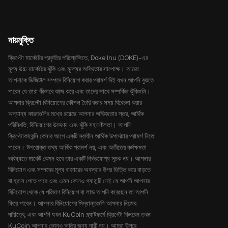
দায়মুক্তি
ক্রিপ্টো মার্কেটের প্রকৃতির পরিপ্রেক্ষিতে, Doke Inu (DOKE)-এর
মূল্য উচ্চ মার্কেটের ঝুঁকি এবং মূল্যের অস্থিতার সাপেক্ষে। আমরা
আপনাকে ডিজিটাল সম্পদে বিনিয়োগ করার পরামর্শ দিই যখন আপনি বুঝতে
পারেন যে তারা কীভাবে কাজ করে এবং তাদের সাথে সম্পর্কিত ঝুঁকিগুলি।
আপনার ক্রিপ্টো বিনিয়োগের কৌশল তৈরি করার সময় বিবেচনা করার
অন্যান্য কারণগুলির মধ্যে রয়েছে আপনার অভিজ্ঞতার স্তর, আর্থিক
পরিস্থিতি, বিনিয়োগের উদ্দেশ্য এবং ঝুঁকি সহনশীলতা। আপনি
ক্রিপ্টোকারেন্সি কেনার আগে একটি স্বাধীন আর্থিক উপদেষ্টার পরামর্শ নিতে
পারেন। উপরোক্ত তথ্য আর্থিক পরামর্শ নয়, এবং অতীতের কর্মক্ষমতা
ভবিষ্যতে মার্কেট কেমন হবে তার একটি নির্ভরযোগ্য সূচক নয়। আপনার
বিনিয়োগ এবং সম্পদের মূল্য বাজারের অবস্থার উপর ভিত্তি করে বাড়তে
বা হ্রাস পেতে পারে এবং এমন কোনও গ্যারান্টি নেই যে আপনি আপনার
বিনিয়োগ থেকে যে পরিমাণ বিনিয়োগ বা লাভ আপনি করেছেন তা আপনি
ফিরে পাবেন। আপনার বিনিয়োগের সিদ্ধান্তগুলি আপনার নিজের
দায়িত্বে, এবং আপনি যখন KuCoin প্ল্যাটফর্মে ক্রিপ্টো কিনবেন তখন
KuCoin আপনার কোনও ক্ষতির জন্য দায়ী নয়। আমরা উপরে