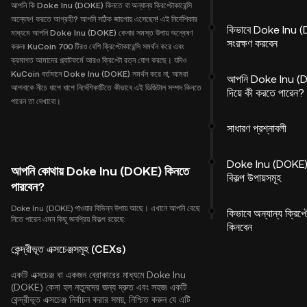
আপনি কি Doke Inu (DOKE) কিনতে বা অন্যান্য ক্রিপ্টোকারেন্সি
অন্বেষণ করতে আগ্রহী? আপনি সঠিক জায়গায় এসেছেন! এই নির্দেশিকার
কিভাবে Doke Inu 
মাধ্যমে আপনি Doke Inu (DOKE) কেনার সমস্ত উপায় অন্বেষণ
সংরক্ষণ করবেন
করুন৷ KuCoin 700 টিরও বেশি ক্রিপ্টোকারেন্সি সমর্থন করে এবং
ক্রমাগত আমাদের প্ল্যাটফর্মে আরও ক্রিপ্টো রত্ন যোগ করছে। যদিও
KuCoin বর্তমানে Doke Inu (DOKE) সমর্থন করে না, আমরা
আপনি Doke Inu (
আপনাকে নীচে ধাপে ধাপে নির্দেশিকাটিতে কীভাবে এই ডিজিটাল সম্পদ কিনতে
দিয়ে কী করতে পারেন?
পারেন তা দেখাবো।
সাধারণ প্রশ্নাবলী
Doke Inu (DOKE) 
আপনি কোথায় Doke Inu (DOKE) কিনতে
বিকল্প উপায়সমূহ
পারবেন?
Doke Inu (DOKE) পাওয়ার বিভিন্ন উপায় আছে। এখানে আপনি বেছে
কিভাবে অন্যান্য ক্রিপ্
নিতে পারেন এমন কিছু জনপ্রিয় বিকল্প রয়েছে:
কিনবেন
কেন্দ্রীভূত এক্সচেঞ্জসমূহ (CEXs)
একটি এক্সচেঞ্জ বা একজন ব্রোকারের মাধ্যমে Doke Inu
(DOKE) কেনা হল নতুনদের জন্য দ্রুত এবং সহজ৷ একটি
কেন্দ্রীভূত এক্সচেঞ্জ নির্বাচন করার সময়, নিশ্চিত করুন যে এটি