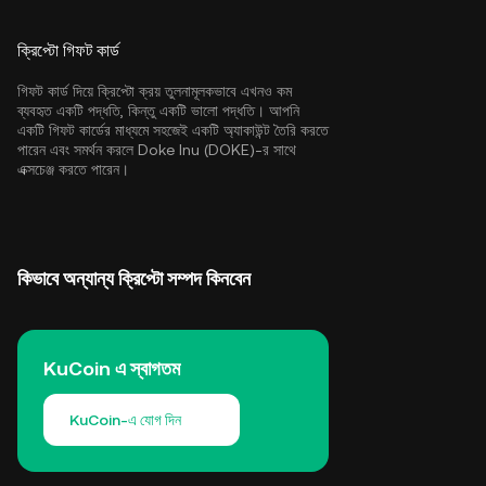
ক্রিপ্টো গিফট কার্ড
গিফট কার্ড দিয়ে ক্রিপ্টো ক্রয় তুলনামূলকভাবে এখনও কম
ব্যবহৃত একটি পদ্ধতি, কিন্তু একটি ভালো পদ্ধতি। আপনি
একটি গিফট কার্ডের মাধ্যমে সহজেই একটি অ্যাকাউন্ট তৈরি করতে
পারেন এবং সমর্থন করলে Doke Inu (DOKE)-র সাথে
এক্সচেঞ্জ করতে পারেন।
কিভাবে অন্যান্য ক্রিপ্টো সম্পদ কিনবেন
KuCoin এ স্বাগতম
KuCoin-এ যোগ দিন