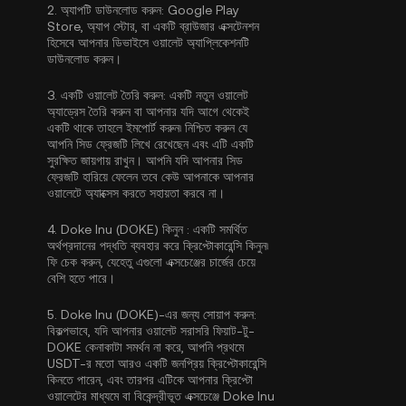
2.
অ্যাপটি ডাউনলোড করুন:
Google Play
Store, অ্যাপ স্টোর, বা একটি ব্রাউজার এক্সটেনশন
হিসেবে আপনার ডিভাইসে ওয়ালেট অ্যাপ্লিকেশনটি
ডাউনলোড করুন।
3.
একটি ওয়ালেট তৈরি করুন:
একটি নতুন ওয়ালেট
অ্যাড্রেস তৈরি করুন বা আপনার যদি আগে থেকেই
একটি থাকে তাহলে ইমপোর্ট করুন৷ নিশ্চিত করুন যে
আপনি সিড ফ্রেজটি লিখে রেখেছেন এবং এটি একটি
সুরক্ষিত জায়গায় রাখুন। আপনি যদি আপনার সিড
ফ্রেজটি হারিয়ে ফেলেন তবে কেউ আপনাকে আপনার
ওয়ালেটে অ্যাক্সেস করতে সহায়তা করবে না।
4.
Doke Inu (DOKE) কিনুন :
একটি সমর্থিত
অর্থপ্রদানের পদ্ধতি ব্যবহার করে ক্রিপ্টোকারেন্সি কিনুন৷
ফি চেক করুন, যেহেতু এগুলো এক্সচেঞ্জের চার্জের চেয়ে
বেশি হতে পারে।
5.
Doke Inu (DOKE)-এর জন্য সোয়াপ করুন:
বিকল্পভাবে, যদি আপনার ওয়ালেট সরাসরি ফিয়াট-টু-
DOKE কেনাকাটা সমর্থন না করে, আপনি প্রথমে
USDT-র মতো আরও একটি জনপ্রিয় ক্রিপ্টোকারেন্সি
কিনতে পারেন, এবং তারপর এটিকে আপনার ক্রিপ্টো
ওয়ালেটের মাধ্যমে বা বিকেন্দ্রীভূত এক্সচেঞ্জে Doke Inu