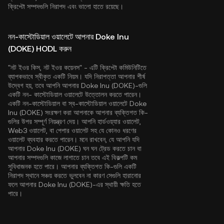
ক্রিপ্টো সম্পদগুলি নিরাপদ এবং ভালো হাতে রয়েছে।
নন-কাস্টোডিয়াল ওয়ালেটে আপনার Doke Inu
(DOKE) HODL করুন
"নট ইওর কিস, নট ইওর কয়েনস" - এটি ক্রিপ্টো কমিউনিটিতে
ব্যাপকভাবে স্বীকৃত একটি নিয়ম। যদি নিরাপত্তা আপনার শীর্ষ
উদ্বেগ হয়, তবে আপনি আপনার Doke Inu (DOKE)-গুলি
একটি নন- কাস্টোডিয়াল ওয়ালেটে উত্তোলন করতে পারেন।
একটি নন-কাস্টোডিয়াল বা স্ব-কাস্টোডিয়াল ওয়ালেটে Doke
Inu (DOKE) সংরক্ষণ করা আপনাকে আপনার ব্যক্তিগত কি-
গুলির উপর সম্পূর্ণ নিয়ন্ত্রণ দেয়। আপনি হার্ডওয়্যার ওয়ালেট,
Web3 ওয়ালেট, বা পেপার ওয়ালেট সহ যে কোনও ধরণের
ওয়ালেট ব্যবহার করতে পারেন। মনে রাখবেন, যে আপনি যদি
আপনার Doke Inu (DOKE) ঘন ঘন ট্রেড করতে চান বা
আপনার সম্পদগুলি কাজে লাগাতে চান তবে এই বিকল্পটি কম
সুবিধাজনক হতে পারে। আপনার ব্যক্তিগত কি-গুলি একটি
নিরাপদ স্থানে সঞ্চয় করতে ভুলবেন না কারণ সেগুলি হারানোর
ফলে আপনার Doke Inu (DOKE)-এর স্থায়ী ক্ষতি হতে
পারে।