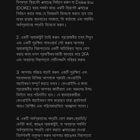
বিশ্বস্ত ক্রিপ্টো এক্সচেঞ্জ নির্বাচন করুন যা Doke Inu
(DOKE) ক্রয় সমর্থন করে৷ একটি ক্রিপ্টো এক্সচেঞ্জ
নির্বাচন করার সময় যে বিষয়গুলি বিবেচনা করতে হবে তার
মধ্যে রয়েছে ব্যবহারের সহজতা, ফি কাঠামো এবং সমর্থিত
অর্থপ্রদানের পদ্ধতি বিবেচনা করুন।
2.
একটি অ্যাকাউন্ট তৈরি করুন:
প্রয়োজনীয় তথ্য লিখুন
এবং একটি সুরক্ষিত পাসওয়ার্ড সেট করুন৷ আপনার
অ্যাকাউন্টের নিরাপত্তার একটি অতিরিক্ত স্তর যোগ
করার জন্য
গুগল প্রমাণীকরণকারী ব্যবহার করে 2FA
এবং অন্যান্য নিরাপত্তা সেটিংসগুলি সক্রিয় করুন৷
3.
আপনার পরিচয় যাচাই করুন:
একটি সুরক্ষিত এবং
স্বনামধন্য বিনিময় আপনাকে প্রায়ই
কেওয়াইসি
যাচাইকরণ
সম্পূর্ণ করতে বলবে। কেওয়াইসি-র জন্য
প্রয়োজনীয় তথ্য আপনার জাতীয়তা এবং অঞ্চলের উপর
ভিত্তি করে পরিবর্তিত হবে। যে ব্যবহারকারীরা
কেওয়াইসি যাচাইকরণ পাস করেছেন তারা প্ল্যাটফর্মে
আরও বৈশিষ্ট্য এবং পরিষেবাগুলিতে অ্যাক্সেস পাবেন।
4.
একটি অর্থপ্রদানের পদ্ধতি যোগ করুন:
ক্রেডিট/
ডেবিট কার্ড, ব্যাঙ্ক অ্যাকাউন্ট, বা অন্যান্য সমর্থিত
অর্থপ্রদানের পদ্ধতি যোগ করতে এক্সচেঞ্জের দেওয়া
নির্দেশাবলী অনুসরণ করুন৷ আপনার ব্যাঙ্কের নিরাপত্তা