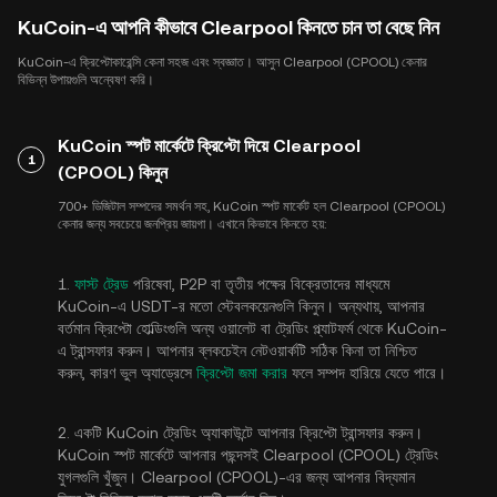
KuCoin-এ আপনি কীভাবে Clearpool কিনতে চান তা বেছে নিন
KuCoin-এ ক্রিপ্টোকারেন্সি কেনা সহজ এবং স্বজ্ঞাত। আসুন Clearpool (CPOOL) কেনার
বিভিন্ন উপায়গুলি অন্বেষণ করি।
KuCoin স্পট মার্কেটে ক্রিপ্টো দিয়ে Clearpool
1
(CPOOL) কিনুন
700+ ডিজিটাল সম্পদের সমর্থন সহ, KuCoin স্পট মার্কেট হল Clearpool (CPOOL)
কেনার জন্য সবচেয়ে জনপ্রিয় জায়গা। এখানে কিভাবে কিনতে হয়:
1.
ফাস্ট ট্রেড
পরিষেবা, P2P বা তৃতীয় পক্ষের বিক্রেতাদের মাধ্যমে
KuCoin-এ USDT-র মতো স্টেবলকয়েনগুলি কিনুন। অন্যথায়, আপনার
বর্তমান ক্রিপ্টো হোল্ডিংগুলি অন্য ওয়ালেট বা ট্রেডিং প্ল্যাটফর্ম থেকে KuCoin-
এ ট্রান্সফার করুন। আপনার ব্লকচেইন নেটওয়ার্কটি সঠিক কিনা তা নিশ্চিত
করুন, কারণ ভুল অ্যাড্রেসে
ক্রিপ্টো জমা করার
ফলে সম্পদ হারিয়ে যেতে পারে।
2. একটি KuCoin ট্রেডিং অ্যাকাউন্টে আপনার ক্রিপ্টো ট্রান্সফার করুন।
KuCoin স্পট মার্কেটে আপনার পছন্দসই Clearpool (CPOOL) ট্রেডিং
যুগলগুলি খুঁজুন। Clearpool (CPOOL)-এর জন্য আপনার বিদ্যমান