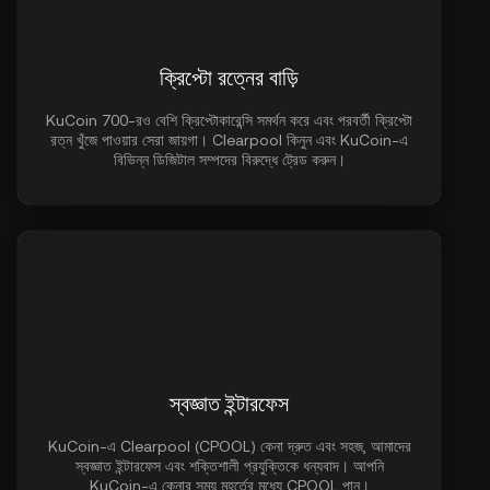
ক্রিপ্টো রত্নের বাড়ি
KuCoin 700-রও বেশি ক্রিপ্টোকারেন্সি সমর্থন করে এবং পরবর্তী ক্রিপ্টো
রত্ন খুঁজে পাওয়ার সেরা জায়গা। Clearpool কিনুন এবং KuCoin-এ
বিভিন্ন ডিজিটাল সম্পদের বিরুদ্ধে ট্রেড করুন।
স্বজ্ঞাত ইন্টারফেস
KuCoin-এ Clearpool (CPOOL) কেনা দ্রুত এবং সহজ, আমাদের
স্বজ্ঞাত ইন্টারফেস এবং শক্তিশালী প্রযুক্তিকে ধন্যবাদ। আপনি
KuCoin-এ কেনার সময় মুহূর্তের মধ্যে CPOOL পান।