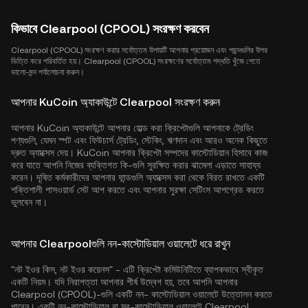
কিভাবে Clearpool (CPOOL) সংরক্ষণ করবেন
Clearpool (CPOOL) সংরক্ষণ করার সর্বোত্তম উপায়টি আপনার প্রয়োজন এবং পছন্দগুলির উপর
ভিত্তি করে পরিবর্তিত হয়। Clearpool (CPOOL) সংরক্ষণের সর্বোত্তম পদ্ধতি খুঁজে পেতে
ভালো-মন্দ পর্যালোচনা করুন।
আপনার KuCoin অ্যাকাউন্টে Clearpool সংরক্ষণ করুন
আপনার KuCoin অ্যাকাউন্টে আপনার হোল্ড করা ক্রিপ্টোগুলি আপনাকে ট্রেডিং
পণ্যগুলি, যেমন স্পট এবং ফিউচার্স ট্রেডিং, স্টেকিং, ঋণদান এবং আরও অনেক কিছুতে
দ্রুত অ্যাক্সেস দেয়। KuCoin আপনার ক্রিপ্টো সম্পদের কাস্টোডিয়ান হিসাবে কাজ
করে যাতে আপনি নিজের ব্যক্তিগত কি-গুলি সুরক্ষিত করার ঝামেলা এড়াতে সাহায্য
করেন। দূষিত কর্মকারীদের আপনার ফান্ডগুলি অ্যাক্সেস করা থেকে বিরত রাখতে একটি
শক্তিশালী পাসওয়ার্ড সেট আপ করতে এবং আপনার সুরক্ষা সেটিংস আপগ্রেড করতে
ভুলবেন না।
আপনার Clearpoolগুলি নন-কাস্টোডিয়াল ওয়ালেটে ধরে রাখুন
"নট ইওর কিস, নট ইওর কয়েনস" - এটি ক্রিপ্টো কমিউনিটিতে ব্যাপকভাবে স্বীকৃত
একটি নিয়ম। যদি নিরাপত্তা আপনার শীর্ষ উদ্বেগ হয়, তবে আপনি আপনার
Clearpool (CPOOL)-গুলি একটি নন- কাস্টোডিয়াল ওয়ালেটে উত্তোলন করতে
পারেন। একটি নন-কাস্টোডিয়াল বা স্ব-কাস্টোডিয়াল ওয়ালেটে Clearpool