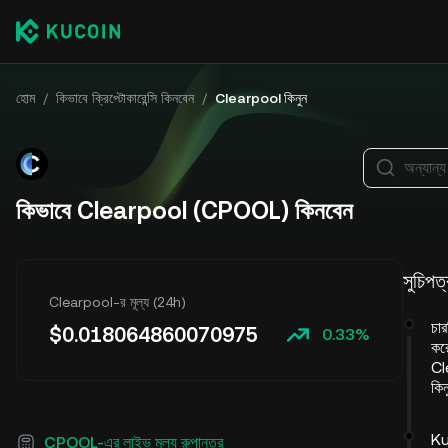
হোম
/
কিভাবে ক্রিপ্টোকারেন্সি কিনবেন
/
Clearpool কিনুন
অন্যান্য
কিভাবে Clearpool (CPOOL) কিনবেন
সুচিপত্
Clearpool-র মূল্য (24h)
চা
$
0.018064860070975
0.33%
কর
Cl
কিন
Ku
CPOOL-এর লাইভ মূল্য রুপান্তর