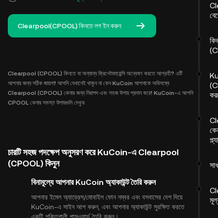
Cl
বেছ
Clearpool(CPOOL) কিনতে লগ ইন করুন
কি
(C
Clearpool (CPOOL) কিনতে বা অন্যান্য ক্রিপ্টোকারেন্সি অন্বেষণ করতে আগ্রহী? এটি
Ku
আপনার জন্য সঠিক জায়গা! আপনি যেখানেই থাকুন না কেন KuCoin আপনাকে অবিলম্বে
(C
Clearpool (CPOOL) কেনার জন্য নিরাপদ এবং সহজ উপায় প্রদান করে! KuCoin-এ আপনি
কর
CPOOL কেনার সমস্ত উপায়গুলি দেখুন৷
Cl
কে
প্ল
চারটি সহজ পদক্ষেপ অনুসরণ করে KuCoin-এ Clearpool
(CPOOL) কিনুন
সাধ
বিনামূল্যে আপনার KuCoin অ্যাকাউন্ট তৈরি করুন
Cl
আপনার ইমেল অ্যাড্রেস/মোবাইল ফোন নম্বর এবং বসবাসের দেশ দিয়ে
মূল
KuCoin-এ সাইন আপ করুন, এবং আপনার অ্যাকাউন্ট সুরক্ষিত করতে
একটি শক্তিশালী পাসওয়ার্ড তৈরি করুন।