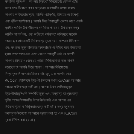
সম্পর্কিত ঝুঁকিগুলি। আপনার ক্রিপ্টো বিনিয়োগের কৌশল তৈরি
করার সময় বিবেচনা করার অন্যান্য কারণগুলির মধ্যে রয়েছে
আপনার অভিজ্ঞতার স্তর, আর্থিক পরিস্থিতি, বিনিয়োগের উদ্দেশ্য
এবং ঝুঁকি সহনশীলতা। আপনি ক্রিপ্টোকারেন্সি কেনার আগে একটি
স্বাধীন আর্থিক উপদেষ্টার পরামর্শ নিতে পারেন। উপরোক্ত তথ্য
আর্থিক পরামর্শ নয়, এবং অতীতের কর্মক্ষমতা ভবিষ্যতে মার্কেট
কেমন হবে তার একটি নির্ভরযোগ্য সূচক নয়। আপনার বিনিয়োগ
এবং সম্পদের মূল্য বাজারের অবস্থার উপর ভিত্তি করে বাড়তে বা
হ্রাস পেতে পারে এবং এমন কোনও গ্যারান্টি নেই যে আপনি
আপনার বিনিয়োগ থেকে যে পরিমাণ বিনিয়োগ বা লাভ আপনি
করেছেন তা আপনি ফিরে পাবেন। আপনার বিনিয়োগের
সিদ্ধান্তগুলি আপনার নিজের দায়িত্বে, এবং আপনি যখন
KuCoin প্ল্যাটফর্মে ক্রিপ্টো কিনবেন তখন KuCoin আপনার
কোনও ক্ষতির জন্য দায়ী নয়। আমরা উপরে তালিকাভুক্ত
ক্রিপ্টোকারেন্সিগুলি সম্পর্কিত মূল্য এবং অন্যান্য তথ্যের জন্য
তৃতীয় পক্ষের উৎসগুলির উপর নির্ভর করি, এবং আমরা এর
নির্ভরযোগ্যতা বা নির্ভুলতার জন্য দায়ী নই। তথ্য শুধুমাত্র
তথ্যমূলক উদ্দেশ্যে আপনাকে প্রদান করা হয় এবং KuCoin
দ্বারা নিশ্চিত করা হয় না।