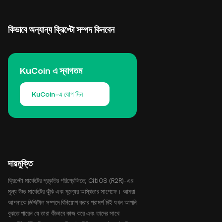
কিভাবে অন্যান্য ক্রিপ্টো সম্পদ কিনবেন
KuCoin এ স্বাগতম
KuCoin-এ যোগ দিন
দায়মুক্তি
ক্রিপ্টো মার্কেটের প্রকৃতির পরিপ্রেক্ষিতে, CitiOS (R2R)-এর
মূল্য উচ্চ মার্কেটের ঝুঁকি এবং মূল্যের অস্থিতার সাপেক্ষে। আমরা
আপনাকে ডিজিটাল সম্পদে বিনিয়োগ করার পরামর্শ দিই যখন আপনি
বুঝতে পারেন যে তারা কীভাবে কাজ করে এবং তাদের সাথে