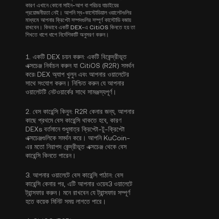
কারণ এখানে কোনো সাইন-আপ বা পরিচয় যাচাইয়ের
প্রয়োজনীয়তা নেই। আপনি স্ব-কাস্টোডিয়াল ওয়ালেটগুলির
মাধ্যমে আপনার ক্রিপ্টো সম্পদগুলির সম্পূর্ণ কাস্টোডি বজায়
রাখবেন। কিভাবে একটি DEX-এ CitiOS কিনতে হয় তা
শিখতে ধাপে ধাপে নির্দেশিকাটি অনুসরণ করুন।
1.
একটি DEX চয়ন করুন:
একটি বিকেন্দ্রীভূত
এক্সচেঞ্জ নির্বাচন করুন যা CitiOS (R2R) সমর্থন
করে৷ DEX অ্যাপ খুলুন এবং আপনার ওয়ালেটের
সাথে সংযোগ করুন। নিশ্চিত করুন যে আপনার
ওয়ালেটটি নেটওয়ার্কের সাথে সামঞ্জস্যপূর্ণ।
2.
বেস কারেন্সি কিনুন:
R2R কেনার জন্য, আপনার
কাছে প্রথমে বেস কারেন্সি থাকতে হবে, কারণ
DEXs বর্তমানে শুধুমাত্র ক্রিপ্টো-টু-ক্রিপ্টো
এক্সচেঞ্জগুলিকে সমর্থন করে। আপনি KuCoin-
এর মতো নিরাপদ কেন্দ্রীভূত এক্সচেঞ্জ থেকে
বেস
কারেন্সি কিনতে পারেন
।
3.
আপনার ওয়ালেটে বেস কারেন্সি পাঠান:
বেস
কারেন্সি কেনার পর, এটি আপনার ওয়েব3 ওয়ালেটে
ট্রান্সফার করুন। মনে রাখবেন যে ট্রান্সফার সম্পূর্ণ
হতে কয়েক মিনিট সময় লাগতে পারে।