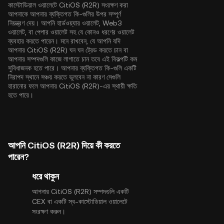
কাস্টোডিয়াল ওয়ালেটে CitiOS (R2R) সংরক্ষণ করা
আপনাকে আপনার ব্যক্তিগত কি-গুলির উপর সম্পূর্ণ
নিয়ন্ত্রণ দেয়। আপনি হার্ডওয়্যার ওয়ালেট, Web3
ওয়ালেট, বা পেপার ওয়ালেট সহ যে কোনও ধরণের ওয়ালেট
ব্যবহার করতে পারেন। মনে রাখবেন, যে আপনি যদি
আপনার CitiOS (R2R) ঘন ঘন ট্রেড করতে চান বা
আপনার সম্পদগুলি কাজে লাগাতে চান তবে এই বিকল্পটি কম
সুবিধাজনক হতে পারে। আপনার ব্যক্তিগত কি-গুলি একটি
নিরাপদ স্থানে সঞ্চয় করতে ভুলবেন না কারণ সেগুলি
হারানোর ফলে আপনার CitiOS (R2R)-এর স্থায়ী ক্ষতি
হতে পারে।
আপনি CitiOS (R2R) দিয়ে কী করতে
পারেন?
ধরে থাকুন
আপনার CitiOS (R2R) সম্পদগুলি একটি
CEX বা একটি স্ব-কাস্টোডিয়াল ওয়ালেটে
সংরক্ষণ করুন।