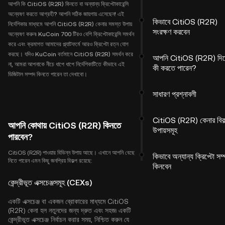
আপনি কি CitiOS (R2R) কিনতে বা অন্যান্য ক্রিপ্টোকারেন্সি
অন্বেষণ করতে আগ্রহী? আপনি সঠিক জায়গায় এসেছেন! এই
কিভাবে CitiOS (R2R)
নির্দেশিকার মাধ্যমে আপনি CitiOS (R2R) কেনার সমস্ত উপায়
সংরক্ষণ করবেন
অন্বেষণ করুন৷ KuCoin 700 টিরও বেশি ক্রিপ্টোকারেন্সি সমর্থন
করে এবং ক্রমাগত আমাদের প্ল্যাটফর্মে আরও ক্রিপ্টো রত্ন যোগ
করছে। যদিও KuCoin বর্তমানে CitiOS (R2R) সমর্থন করে
আপনি CitiOS (R2R) দিয
না, আমরা আপনাকে নীচে ধাপে ধাপে নির্দেশিকাটিতে কীভাবে এই
কী করতে পারেন?
ডিজিটাল সম্পদ কিনতে পারেন তা দেখাবো।
সাধারণ প্রশ্নাবলী
CitiOS (R2R) কেনার বিকল
আপনি কোথায় CitiOS (R2R) কিনতে
উপায়সমূহ
পারবেন?
CitiOS (R2R) পাওয়ার বিভিন্ন উপায় আছে। এখানে আপনি বেছে
কিভাবে অন্যান্য ক্রিপ্টো সম
নিতে পারেন এমন কিছু জনপ্রিয় বিকল্প রয়েছে:
কিনবেন
কেন্দ্রীভূত এক্সচেঞ্জসমূহ (CEXs)
একটি এক্সচেঞ্জ বা একজন ব্রোকারের মাধ্যমে CitiOS
(R2R) কেনা হল নতুনদের জন্য দ্রুত এবং সহজ৷ একটি
কেন্দ্রীভূত এক্সচেঞ্জ নির্বাচন করার সময়, নিশ্চিত করুন যে