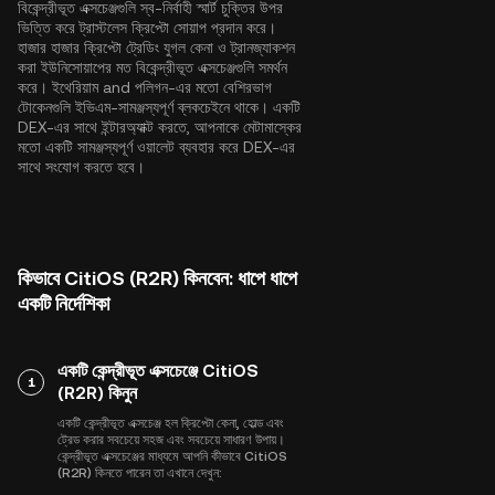
বিকেন্দ্রীভূত এক্সচেঞ্জগুলি স্ব-নির্বাহী স্মার্ট চুক্তির উপর
ভিত্তি করে ট্রাস্টলেস ক্রিপ্টো সোয়াপ প্রদান করে।
হাজার হাজার ক্রিপ্টো ট্রেডিং যুগল কেনা ও ট্রানজ্যাকশন
করা ইউনিসোয়াপের মত বিকেন্দ্রীভূত এক্সচেঞ্জগুলি সমর্থন
করে।
ইথেরিয়াম
and
পলিগন
-এর মতো বেশিরভাগ
টোকেনগুলি ইভিএম-সামঞ্জস্যপূর্ণ ব্লকচেইনে থাকে। একটি
DEX-এর সাথে ইন্টারঅ্যাক্ট করতে, আপনাকে মেটামাস্কের
মতো একটি সামঞ্জস্যপূর্ণ ওয়ালেট ব্যবহার করে DEX-এর
সাথে সংযোগ করতে হবে।
কিভাবে CitiOS (R2R) কিনবেন: ধাপে ধাপে
একটি নির্দেশিকা
একটি কেন্দ্রীভূত এক্সচেঞ্জে CitiOS
1
(R2R) কিনুন
একটি কেন্দ্রীভূত এক্সচেঞ্জ হল ক্রিপ্টো কেনা, হোল্ড এবং
ট্রেড করার সবচেয়ে সহজ এবং সবচেয়ে সাধারণ উপায়।
কেন্দ্রীভূত এক্সচেঞ্জের মাধ্যমে আপনি কীভাবে CitiOS
(R2R) কিনতে পারেন তা এখানে দেখুন: