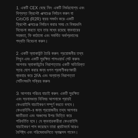
1.
একটি CEX বেছে নিন:
একটি নির্ভরযোগ্য এবং
বিশ্বস্ত ক্রিপ্টো এক্সচেঞ্জ নির্বাচন করুন যা
CitiOS (R2R) ক্রয় সমর্থন করে৷ একটি
ক্রিপ্টো এক্সচেঞ্জ নির্বাচন করার সময় যে বিষয়গুলি
বিবেচনা করতে হবে তার মধ্যে রয়েছে ব্যবহারের
সহজতা, ফি কাঠামো এবং সমর্থিত অর্থপ্রদানের
পদ্ধতি বিবেচনা করুন।
2.
একটি অ্যাকাউন্ট তৈরি করুন:
প্রয়োজনীয় তথ্য
লিখুন এবং একটি সুরক্ষিত পাসওয়ার্ড সেট করুন৷
আপনার অ্যাকাউন্টের নিরাপত্তার একটি অতিরিক্ত
স্তর যোগ করার জন্য
গুগল প্রমাণীকরণকারী
ব্যবহার করে 2FA
এবং অন্যান্য নিরাপত্তা
সেটিংসগুলি সক্রিয় করুন৷
3.
আপনার পরিচয় যাচাই করুন:
একটি সুরক্ষিত
এবং স্বনামধন্য বিনিময় আপনাকে প্রায়ই
কেওয়াইসি যাচাইকরণ
সম্পূর্ণ করতে বলবে।
কেওয়াইসি-র জন্য প্রয়োজনীয় তথ্য আপনার
জাতীয়তা এবং অঞ্চলের উপর ভিত্তি করে
পরিবর্তিত হবে। যে ব্যবহারকারীরা কেওয়াইসি
যাচাইকরণ পাস করেছেন তারা প্ল্যাটফর্মে আরও
বৈশিষ্ট্য এবং পরিষেবাগুলিতে অ্যাক্সেস পাবেন।