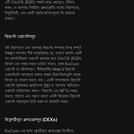
এটি CitiOS (R2R) সমর্থন করে৷ এছাড়াও, নিশ্চিত
করুন, যে আপনার নির্বাচিত এক্সচেঞ্জটির কঠোর নিরাপত্তা,
লিকুইডিটি, এবং একটি প্রতিযোগিতামূলক ফি কাঠামো
রয়েছে।
ক্রিপ্টো ওয়ালেটসমূহ
যদি নিরাপত্তা এবং আপনার ক্রিপ্টো সম্পদের উপর সম্পূর্ণ
নিয়ন্ত্রণ আপনার শীর্ষ অগ্রাধিকার হয়, তাহলে আপনি একটি
নন-কাস্টোডিয়াল ওয়ালেট ব্যবহার করে CitiOS (R2R)
কিনতে এবং সঞ্চয় করতে চাইতে পারেন, যেমন
KuCoin
ওয়ালেট
বা মেটামাস্ক। শীর্ষস্থানীয় Web3 ক্রিপ্টো
ওয়ালেটগুলি আপনাকে হাজার হাজার ক্রিপ্টোকারেন্সি সহজে
কিনতে বা সোয়াপ করতে দেয়। একটি সম্মানজনক ক্রিপ্টো
ওয়ালেট ব্রাউজার এক্সটেনশন খুঁজুন বা আপনার স্মার্টফোনে
ওয়ালেট ডাউনলোড করুন। ক্রিপ্টো এবং NFTs সঞ্চয়
করতে, পাঠাতে এবং গ্রহণ করতে একটি বিদ্যমান ক্রিপ্টো
ওয়ালেট অ্যাড্রেস তৈরি করুন বা আমদানি করুন৷
বিকেন্দ্রীভূত এক্সচেঞ্জসমূহ (DEXs)
KuCoin-এর মতো কেন্দ্রীভূত এক্সচেঞ্জের বিপরীতে,