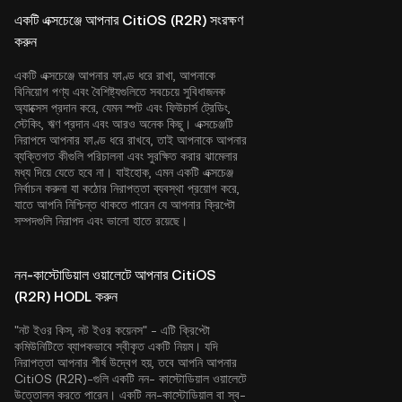
একটি এক্সচেঞ্জে আপনার CitiOS (R2R) সংরক্ষণ
করুন
একটি এক্সচেঞ্জে আপনার ফাণ্ড ধরে রাখা, আপনাকে
বিনিয়োগ পণ্য এবং বৈশিষ্ট্যগুলিতে সবচেয়ে সুবিধাজনক
অ্যাক্সেস প্রদান করে, যেমন স্পট এবং ফিউচার্স ট্রেডিং,
স্টেকিং, ঋণ প্রদান এবং আরও অনেক কিছু। এক্সচেঞ্জটি
নিরাপদে আপনার ফাণ্ড ধরে রাখবে, তাই আপনাকে আপনার
ব্যক্তিগত কীগুলি পরিচালনা এবং সুরক্ষিত করার ঝামেলার
মধ্য দিয়ে যেতে হবে না। যাইহোক, এমন একটি এক্সচেঞ্জ
নির্বাচন করুনা যা কঠোর নিরাপত্তা ব্যবস্থা প্রয়োগ করে,
যাতে আপনি নিশ্চিন্ত থাকতে পারেন যে আপনার ক্রিপ্টো
সম্পদগুলি নিরাপদ এবং ভালো হাতে রয়েছে।
নন-কাস্টোডিয়াল ওয়ালেটে আপনার CitiOS
(R2R) HODL করুন
"নট ইওর কিস, নট ইওর কয়েনস" - এটি ক্রিপ্টো
কমিউনিটিতে ব্যাপকভাবে স্বীকৃত একটি নিয়ম। যদি
নিরাপত্তা আপনার শীর্ষ উদ্বেগ হয়, তবে আপনি আপনার
CitiOS (R2R)-গুলি একটি নন- কাস্টোডিয়াল ওয়ালেটে
উত্তোলন করতে পারেন। একটি নন-কাস্টোডিয়াল বা স্ব-