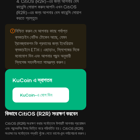
4.
CitiOS (R2R)-এর জন্য আপনার বেস
কারেন্সি সোয়াপ করুন:
আপনি এখন CitiOS
(R2R)-এর জন্য আপনার বেস কারেন্সি সোয়াপ
করতে প্রস্তুত৷
নিশ্চিত করুন যে আপনার কাছে পর্যাপ্ত
ব্লকচেইন নেটিভ টোকেন আছে, যেমন
ট্রানজ্যাকশন ফি প্রদানের জন্য ইথেরিয়াম
ব্লকচেইনে ETH। এছাড়াও, স্লিপেজের দিকে
মনোযোগ দিন এবং আপনার পছন্দ অনুযায়ী
স্লিপেজ সহনশীলতা সামঞ্জস্য করুন।
KuCoin এ স্বাগতম
KuCoin-এ যোগ দিন
কিভাবে CitiOS (R2R) সংরক্ষণ করবেন
CitiOS (R2R) সংরক্ষণ করার সর্বোত্তম উপায়টি আপনার প্রয়োজন
এবং পছন্দগুলির উপর ভিত্তি করে পরিবর্তিত হয়। CitiOS (R2R)
সংরক্ষণের সর্বোত্তম পদ্ধতি খুঁজে পেতে ভালো-মন্দ পর্যালোচনা করুন।