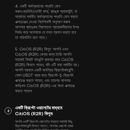
4.
একটি অর্থপ্রদানের পদ্ধতি যোগ
করুন:
ক্রেডিট/ডেবিট কার্ড, ব্যাঙ্ক অ্যাকাউন্ট, বা
অন্যান্য সমর্থিত অর্থপ্রদানের পদ্ধতি যোগ করতে
এক্সচেঞ্জের দেওয়া নির্দেশাবলী অনুসরণ করুন৷
আপনার ব্যাঙ্কের নিরাপত্তা প্রয়োজনীয়তার উপর
নির্ভর করে আপনাকে যে তথ্য প্রদান করতে হবে
তা পরিবর্তিত হতে পারে।
5.
CitiOS (R2R) কিনুন:
আপনি এখন
CitiOS (R2R) কেনার জন্য তৈরি৷ আপনি
সহজেই ফিয়াট কারেন্সি ব্যবহার করে CitiOS
(R2R) কিনতে পারেন, যদি এটি করা সমর্থিত হয়।
আপনি প্রথমে একটি জনপ্রিয় ক্রিপ্টোকারেন্সি
যেমন
USDT
ক্রয় করে ক্রিপ্টো-টু-ক্রিপ্টো
এক্সচেঞ্জ করতে পারেন, এবং তারপর আপনার
কাঙ্খিত CitiOS (R2R)-এর সাথে এক্সচেঞ্জ
করতে পারেন৷
একটি ক্রিপ্টো ওয়ালেটের মাধ্যমে
2
CitiOS (R2R) কিনুন৷
আপনি একটি ক্রিপ্টো ওয়ালেটের মাধ্যমে সরাসরি কিছু
ক্রিপ্টোকারেন্সি কিনতে পারেন। আপনার ওয়ালেট দ্বারা