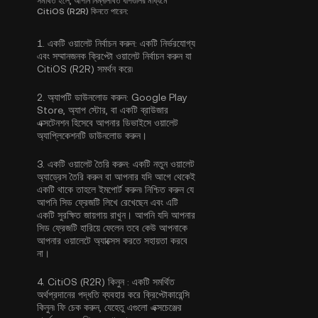
সমর্থিত হলে, আপনি নিম্নলিখিত ধাপগুলির মাধ্যমে
CitiOS (R2R) কিনতে পারেন:
1.
একটি ওয়ালেট নির্বাচন করুন:
একটি নির্ভরযোগ্য
এবং সম্মানজনক ক্রিপ্টো ওয়ালেট নির্বাচন করুন যা
CitiOS (R2R) সমর্থন করে৷
2.
অ্যাপটি ডাউনলোড করুন:
Google Play
Store, অ্যাপ স্টোর, বা একটি ব্রাউজার
এক্সটেনশন হিসেবে আপনার ডিভাইসে ওয়ালেট
অ্যাপ্লিকেশনটি ডাউনলোড করুন।
3.
একটি ওয়ালেট তৈরি করুন:
একটি নতুন ওয়ালেট
অ্যাড্রেস তৈরি করুন বা আপনার যদি আগে থেকেই
একটি থাকে তাহলে ইমপোর্ট করুন৷ নিশ্চিত করুন যে
আপনি সিড ফ্রেজটি লিখে রেখেছেন এবং এটি
একটি সুরক্ষিত জায়গায় রাখুন। আপনি যদি আপনার
সিড ফ্রেজটি হারিয়ে ফেলেন তবে কেউ আপনাকে
আপনার ওয়ালেটে অ্যাক্সেস করতে সহায়তা করবে
না।
4.
CitiOS (R2R) কিনুন :
একটি সমর্থিত
অর্থপ্রদানের পদ্ধতি ব্যবহার করে ক্রিপ্টোকারেন্সি
কিনুন৷ ফি চেক করুন, যেহেতু এগুলো এক্সচেঞ্জের