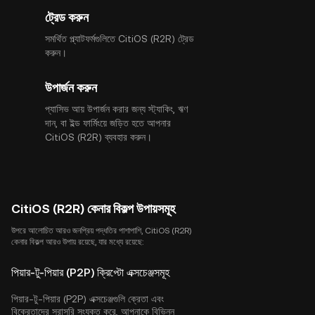
ট্রেড করুন
সমর্থিত প্ল্যাটফর্মগুলিতে CitiOS (R2R) ট্রেড
করুন।
উপার্জন করুন
প্যাসিভ আয় উপার্জন করার জন্য স্ট্যাকিং, ঋণ
দান, বা ইল্ড ফার্মিংয়ে জড়িত হতে আপনার
CitiOS (R2R) ব্যবহার করুন।
CitiOS (R2R) কেনার বিকল্প উপায়সমূহ
উপরে আলোচিত আরও জনপ্রিয় পদ্ধতির পাশাপাশি, CitiOS (R2R)
কেনার বিকল্প আরও উপায় রয়েছে, যার মধ্যে রয়েছে:
পিয়ার-টু-পিয়ার (P2P) ক্রিপ্টো এক্সচেঞ্জসমূহ
পিয়ার-টু-পিয়ার (P2P) এক্সচেঞ্জগুলি ক্রেতা এবং
বিক্রেতাদের সরাসরি সংযুক্ত করে, আপনাকে বিভিন্ন