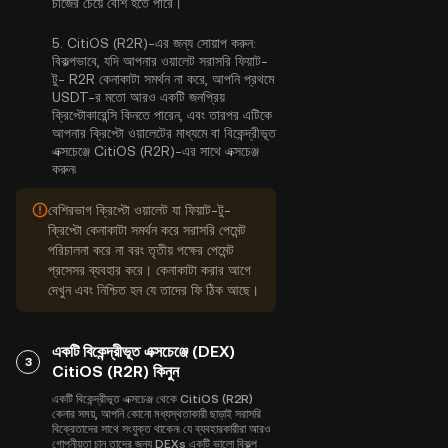
চার্জের চেয়ে বেশি হতে পারে।
5.
CitiOS (R2R)-এর জন্য সোয়াপ করুন:
বিকল্পভাবে, যদি আপনার ওয়ালেট সরাসরি ফিয়াট-
টু- R2R কেনাকাটা সমর্থন না করে, আপনি প্রথমে
USDT-র মতো আরও একটি জনপ্রিয়
ক্রিপ্টোকারেন্সি কিনতে পারেন, এবং তারপর এটিকে
আপনার ক্রিপ্টো ওয়ালেটের মাধ্যমে বা বিকেন্দ্রীভূত
এক্সচেঞ্জে CitiOS (R2R)-এর সাথে এক্সচেঞ্জ
করুন৷
বেশিরভাগ ক্রিপ্টো ওয়ালেট যা ফিয়াট-টু-
ক্রিপ্টো কেনাকাটা সমর্থন করে সরাসরি পেমেন্ট
পরিচালনা করে না বরং তৃতীয় পক্ষের পেমেন্ট
প্রসেসর ব্যবহার করে। কেনাকাটা করার আগে
দেখুন এবং নিশ্চিত হন যে তাদের ফি ঠিক আছে।
একটি বিকেন্দ্রীভূত এক্সচেঞ্জে (DEX)
3
CitiOS (R2R) কিনুন
একটি বিকেন্দ্রীভূত এক্সচেঞ্জ থেকে CitiOS (R2R)
কেনার সময়, আপনি কোনো মধ্যস্থতাকারী ছাড়াই সরাসরি
বিক্রেতাদের সাথে সংযুক্ত থাকেন৷ যে ব্যবহারকারীরা আরও
গোপনীয়তা চান তাদের জন্য DEXs একটি ভালো বিকল্প