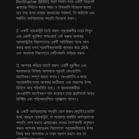
BinStarter (BSR) ক্রয় সমর্থন করে৷ একটি ক্রিপ্টো
এক্সচেঞ্জ নির্বাচন করার সময় যে বিষয়গুলি বিবেচনা করতে
হবে তার মধ্যে রয়েছে ব্যবহারের সহজতা, ফি কাঠামো এবং
সমর্থিত অর্থপ্রদানের পদ্ধতি বিবেচনা করুন।
2.
একটি অ্যাকাউন্ট তৈরি করুন:
প্রয়োজনীয় তথ্য লিখুন
এবং একটি সুরক্ষিত পাসওয়ার্ড সেট করুন৷ আপনার
অ্যাকাউন্টের নিরাপত্তার একটি অতিরিক্ত স্তর যোগ
করার জন্য
গুগল প্রমাণীকরণকারী ব্যবহার করে 2FA
এবং অন্যান্য নিরাপত্তা সেটিংসগুলি সক্রিয় করুন৷
3.
আপনার পরিচয় যাচাই করুন:
একটি সুরক্ষিত এবং
স্বনামধন্য বিনিময় আপনাকে প্রায়ই
কেওয়াইসি
যাচাইকরণ
সম্পূর্ণ করতে বলবে। কেওয়াইসি-র জন্য
প্রয়োজনীয় তথ্য আপনার জাতীয়তা এবং অঞ্চলের উপর
ভিত্তি করে পরিবর্তিত হবে। যে ব্যবহারকারীরা
কেওয়াইসি যাচাইকরণ পাস করেছেন তারা প্ল্যাটফর্মে আরও
বৈশিষ্ট্য এবং পরিষেবাগুলিতে অ্যাক্সেস পাবেন।
4.
একটি অর্থপ্রদানের পদ্ধতি যোগ করুন:
ক্রেডিট/ডেবিট
কার্ড, ব্যাঙ্ক অ্যাকাউন্ট, বা অন্যান্য সমর্থিত অর্থপ্রদানের
পদ্ধতি যোগ করতে এক্সচেঞ্জের দেওয়া নির্দেশাবলী অনুসরণ
করুন৷ আপনার ব্যাঙ্কের নিরাপত্তা প্রয়োজনীয়তার উপর
নির্ভর করে আপনাকে যে তথ্য প্রদান করতে হবে তা