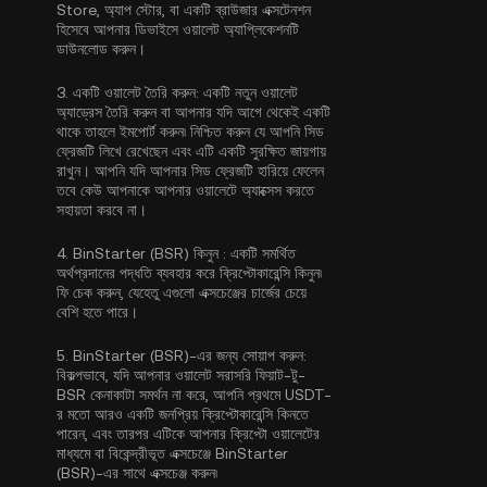
Store, অ্যাপ স্টোর, বা একটি ব্রাউজার এক্সটেনশন
হিসেবে আপনার ডিভাইসে ওয়ালেট অ্যাপ্লিকেশনটি
ডাউনলোড করুন।
3.
একটি ওয়ালেট তৈরি করুন:
একটি নতুন ওয়ালেট
অ্যাড্রেস তৈরি করুন বা আপনার যদি আগে থেকেই একটি
থাকে তাহলে ইমপোর্ট করুন৷ নিশ্চিত করুন যে আপনি সিড
ফ্রেজটি লিখে রেখেছেন এবং এটি একটি সুরক্ষিত জায়গায়
রাখুন। আপনি যদি আপনার সিড ফ্রেজটি হারিয়ে ফেলেন
তবে কেউ আপনাকে আপনার ওয়ালেটে অ্যাক্সেস করতে
সহায়তা করবে না।
4.
BinStarter (BSR) কিনুন :
একটি সমর্থিত
অর্থপ্রদানের পদ্ধতি ব্যবহার করে ক্রিপ্টোকারেন্সি কিনুন৷
ফি চেক করুন, যেহেতু এগুলো এক্সচেঞ্জের চার্জের চেয়ে
বেশি হতে পারে।
5.
BinStarter (BSR)-এর জন্য সোয়াপ করুন:
বিকল্পভাবে, যদি আপনার ওয়ালেট সরাসরি ফিয়াট-টু-
BSR কেনাকাটা সমর্থন না করে, আপনি প্রথমে USDT-
র মতো আরও একটি জনপ্রিয় ক্রিপ্টোকারেন্সি কিনতে
পারেন, এবং তারপর এটিকে আপনার ক্রিপ্টো ওয়ালেটের
মাধ্যমে বা বিকেন্দ্রীভূত এক্সচেঞ্জে BinStarter
(BSR)-এর সাথে এক্সচেঞ্জ করুন৷