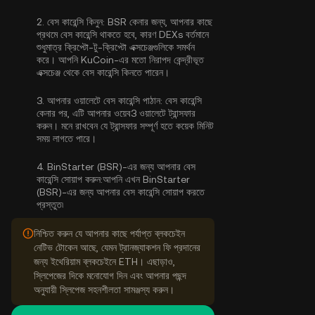
2.
বেস কারেন্সি কিনুন:
BSR কেনার জন্য, আপনার কাছে
প্রথমে বেস কারেন্সি থাকতে হবে, কারণ DEXs বর্তমানে
শুধুমাত্র ক্রিপ্টো-টু-ক্রিপ্টো এক্সচেঞ্জগুলিকে সমর্থন
করে। আপনি KuCoin-এর মতো নিরাপদ কেন্দ্রীভূত
এক্সচেঞ্জ থেকে
বেস কারেন্সি কিনতে পারেন
।
3.
আপনার ওয়ালেটে বেস কারেন্সি পাঠান:
বেস কারেন্সি
কেনার পর, এটি আপনার ওয়েব3 ওয়ালেটে ট্রান্সফার
করুন। মনে রাখবেন যে ট্রান্সফার সম্পূর্ণ হতে কয়েক মিনিট
সময় লাগতে পারে।
4.
BinStarter (BSR)-এর জন্য আপনার বেস
কারেন্সি সোয়াপ করুন:
আপনি এখন BinStarter
(BSR)-এর জন্য আপনার বেস কারেন্সি সোয়াপ করতে
প্রস্তুত৷
নিশ্চিত করুন যে আপনার কাছে পর্যাপ্ত ব্লকচেইন
নেটিভ টোকেন আছে, যেমন ট্রানজ্যাকশন ফি প্রদানের
জন্য ইথেরিয়াম ব্লকচেইনে ETH। এছাড়াও,
স্লিপেজের দিকে মনোযোগ দিন এবং আপনার পছন্দ
অনুযায়ী স্লিপেজ সহনশীলতা সামঞ্জস্য করুন।