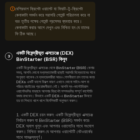
বেশিরভাগ ক্রিপ্টো ওয়ালেট যা ফিয়াট-টু-ক্রিপ্টো
কেনাকাটা সমর্থন করে সরাসরি পেমেন্ট পরিচালনা করে না
বরং তৃতীয় পক্ষের পেমেন্ট প্রসেসর ব্যবহার করে।
কেনাকাটা করার আগে দেখুন এবং নিশ্চিত হন যে তাদের
ফি ঠিক আছে।
একটি বিকেন্দ্রীভূত এক্সচেঞ্জে (DEX)
3
BinStarter (BSR) কিনুন
একটি বিকেন্দ্রীভূত এক্সচেঞ্জ থেকে BinStarter (BSR) কেনার
সময়, আপনি কোনো মধ্যস্থতাকারী ছাড়াই সরাসরি বিক্রেতাদের সাথে
সংযুক্ত থাকেন৷ যে ব্যবহারকারীরা আরও গোপনীয়তা চান তাদের জন্য
DEXs একটি ভালো বিকল্প কারণ এখানে কোনো সাইন-আপ বা
পরিচয় যাচাইয়ের প্রয়োজনীয়তা নেই। আপনি স্ব-কাস্টোডিয়াল
ওয়ালেটগুলির মাধ্যমে আপনার ক্রিপ্টো সম্পদগুলির সম্পূর্ণ কাস্টোডি
বজায় রাখবেন। কিভাবে একটি DEX-এ BinStarter কিনতে
হয় তা শিখতে ধাপে ধাপে নির্দেশিকাটি অনুসরণ করুন।
1.
একটি DEX চয়ন করুন:
একটি বিকেন্দ্রীভূত এক্সচেঞ্জ
নির্বাচন করুন যা BinStarter (BSR) সমর্থন করে৷
DEX অ্যাপ খুলুন এবং আপনার ওয়ালেটের সাথে সংযোগ
করুন। নিশ্চিত করুন যে আপনার ওয়ালেটটি নেটওয়ার্কের
সাথে সামঞ্জস্যপূর্ণ।