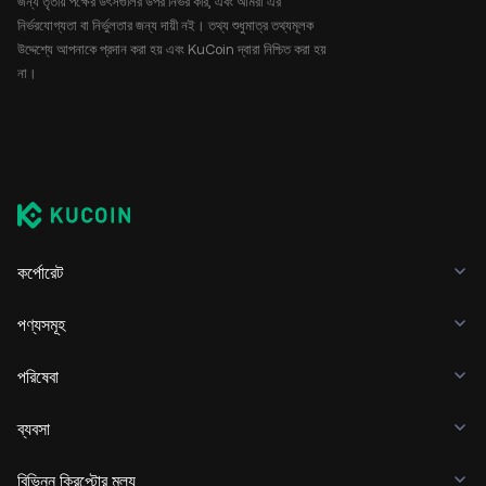
জন্য তৃতীয় পক্ষের উৎসগুলির উপর নির্ভর করি, এবং আমরা এর
নির্ভরযোগ্যতা বা নির্ভুলতার জন্য দায়ী নই। তথ্য শুধুমাত্র তথ্যমূলক
উদ্দেশ্যে আপনাকে প্রদান করা হয় এবং KuCoin দ্বারা নিশ্চিত করা হয়
না।
কর্পোরেট
পণ্যসমূহ
পরিষেবা
ব্যবসা
বিভিন্ন ক্রিপ্টোর মূল্য