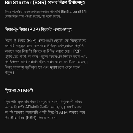
BinStarter (BSR) কেনার বিকল্প উপায়সমূহ
উপরে আলোচিত আরও জনপ্রিয় পদ্ধতির পাশাপাশি, BinStarter (BSR)
কেনার বিকল্প আরও উপায় রয়েছে, যার মধ্যে রয়েছে:
পিয়ার-টু-পিয়ার (P2P) ক্রিপ্টো এক্সচেঞ্জসমূহ
পিয়ার-টু-পিয়ার (P2P) এক্সচেঞ্জগুলি ক্রেতা এবং বিক্রেতাদের
সরাসরি সংযুক্ত করে, আপনাকে বিভিন্ন অর্থপ্রদানের পদ্ধতি
ব্যবহার করে ক্রিপ্টো কিনতে বা বিক্রি করতে দেয়। P2P
ট্রেডিংয়ের সাথে, আপনার পছন্দের অফারগুলি নির্বাচন করার এবং
প্রতিপক্ষের সাথে সরাসরি ট্রেড করার আরও স্বাধীনতা রয়েছে।
কিন্তু সম্ভাব্য প্রতিকূল হার এবং স্ক্যামারদের থেকে সতর্ক
থাকুন।
ক্রিপ্টো ATMগুলি
ক্রিপ্টোর মূলধারার গ্রহণযোগ্যতার সাথে, বিশ্বব্যাপী আরও
অনেক ক্রিপ্টো ATMগুলি ইনস্টল করা হচ্ছে। সমর্থিত হলে
আপনি আপনার কাছাকাছি একটি ক্রিপ্টো ATM ব্যবহার করে
BinStarter (BSR) কিনতে পারেন।