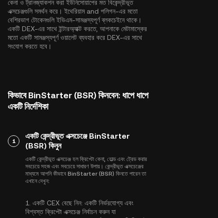
কেনা ও ট্রানজ্যাকশন করা ইউনিসোয়াপের মত বিকেন্দ্রীভূত
এক্সচেঞ্জগুলি সমর্থন করে।
ইথেরিয়াম
and
পলিগন
-এর মতো
বেশিরভাগ টোকেনগুলি ইভিএম-সামঞ্জস্যপূর্ণ ব্লকচেইনে থাকে।
একটি DEX-এর সাথে ইন্টারঅ্যাক্ট করতে, আপনাকে মেটামাস্কের
মতো একটি সামঞ্জস্যপূর্ণ ওয়ালেট ব্যবহার করে DEX-এর সাথে
সংযোগ করতে হবে।
কিভাবে BinStarter (BSR) কিনবেন: ধাপে ধাপে
একটি নির্দেশিকা
একটি কেন্দ্রীভূত এক্সচেঞ্জে BinStarter
1
(BSR) কিনুন
একটি কেন্দ্রীভূত এক্সচেঞ্জ হল ক্রিপ্টো কেনা, হোল্ড এবং ট্রেড করার
সবচেয়ে সহজ এবং সবচেয়ে সাধারণ উপায়। কেন্দ্রীভূত এক্সচেঞ্জের
মাধ্যমে আপনি কীভাবে BinStarter (BSR) কিনতে পারেন তা
এখানে দেখুন:
1.
একটি CEX বেছে নিন:
একটি নির্ভরযোগ্য এবং
বিশ্বস্ত ক্রিপ্টো এক্সচেঞ্জ নির্বাচন করুন যা