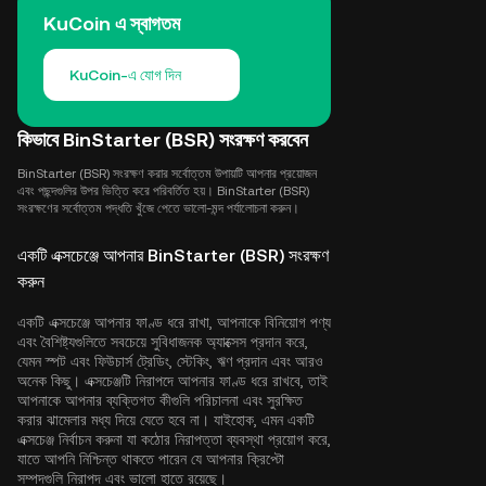
KuCoin এ স্বাগতম
KuCoin-এ যোগ দিন
কিভাবে BinStarter (BSR) সংরক্ষণ করবেন
BinStarter (BSR) সংরক্ষণ করার সর্বোত্তম উপায়টি আপনার প্রয়োজন
এবং পছন্দগুলির উপর ভিত্তি করে পরিবর্তিত হয়। BinStarter (BSR)
সংরক্ষণের সর্বোত্তম পদ্ধতি খুঁজে পেতে ভালো-মন্দ পর্যালোচনা করুন।
একটি এক্সচেঞ্জে আপনার BinStarter (BSR) সংরক্ষণ
করুন
একটি এক্সচেঞ্জে আপনার ফাণ্ড ধরে রাখা, আপনাকে বিনিয়োগ পণ্য
এবং বৈশিষ্ট্যগুলিতে সবচেয়ে সুবিধাজনক অ্যাক্সেস প্রদান করে,
যেমন স্পট এবং ফিউচার্স ট্রেডিং, স্টেকিং, ঋণ প্রদান এবং আরও
অনেক কিছু। এক্সচেঞ্জটি নিরাপদে আপনার ফাণ্ড ধরে রাখবে, তাই
আপনাকে আপনার ব্যক্তিগত কীগুলি পরিচালনা এবং সুরক্ষিত
করার ঝামেলার মধ্য দিয়ে যেতে হবে না। যাইহোক, এমন একটি
এক্সচেঞ্জ নির্বাচন করুনা যা কঠোর নিরাপত্তা ব্যবস্থা প্রয়োগ করে,
যাতে আপনি নিশ্চিন্ত থাকতে পারেন যে আপনার ক্রিপ্টো
সম্পদগুলি নিরাপদ এবং ভালো হাতে রয়েছে।