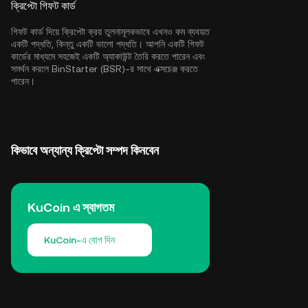
ক্রিপ্টো গিফট কার্ড
গিফট কার্ড দিয়ে ক্রিপ্টো ক্রয় তুলনামূলকভাবে এখনও কম ব্যবহৃত
একটি পদ্ধতি, কিন্তু একটি ভালো পদ্ধতি। আপনি একটি গিফট
কার্ডের মাধ্যমে সহজেই একটি অ্যাকাউন্ট তৈরি করতে পারেন এবং
সমর্থন করলে BinStarter (BSR)-র সাথে এক্সচেঞ্জ করতে
পারেন।
কিভাবে অন্যান্য ক্রিপ্টো সম্পদ কিনবেন
KuCoin এ স্বাগতম
KuCoin-এ যোগ দিন