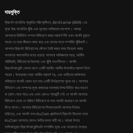
দায়মুক্তি
ক্রিপ্টো মার্কেটের প্রকৃতির পরিপ্রেক্ষিতে, BinStarter (BSR)-এর
মূল্য উচ্চ মার্কেটের ঝুঁকি এবং মূল্যের অস্থিতার সাপেক্ষে। আমরা
আপনাকে ডিজিটাল সম্পদে বিনিয়োগ করার পরামর্শ দিই যখন আপনি বুঝতে
পারেন যে তারা কীভাবে কাজ করে এবং তাদের সাথে সম্পর্কিত ঝুঁকিগুলি।
আপনার ক্রিপ্টো বিনিয়োগের কৌশল তৈরি করার সময় বিবেচনা করার
অন্যান্য কারণগুলির মধ্যে রয়েছে আপনার অভিজ্ঞতার স্তর, আর্থিক
পরিস্থিতি, বিনিয়োগের উদ্দেশ্য এবং ঝুঁকি সহনশীলতা। আপনি
ক্রিপ্টোকারেন্সি কেনার আগে একটি স্বাধীন আর্থিক উপদেষ্টার পরামর্শ নিতে
পারেন। উপরোক্ত তথ্য আর্থিক পরামর্শ নয়, এবং অতীতের কর্মক্ষমতা
ভবিষ্যতে মার্কেট কেমন হবে তার একটি নির্ভরযোগ্য সূচক নয়। আপনার
বিনিয়োগ এবং সম্পদের মূল্য বাজারের অবস্থার উপর ভিত্তি করে বাড়তে
বা হ্রাস পেতে পারে এবং এমন কোনও গ্যারান্টি নেই যে আপনি আপনার
বিনিয়োগ থেকে যে পরিমাণ বিনিয়োগ বা লাভ আপনি করেছেন তা আপনি
ফিরে পাবেন। আপনার বিনিয়োগের সিদ্ধান্তগুলি আপনার নিজের
দায়িত্বে, এবং আপনি যখন KuCoin প্ল্যাটফর্মে ক্রিপ্টো কিনবেন তখন
KuCoin আপনার কোনও ক্ষতির জন্য দায়ী নয়। আমরা উপরে
তালিকাভুক্ত ক্রিপ্টোকারেন্সিগুলি সম্পর্কিত মূল্য এবং অন্যান্য তথ্যের