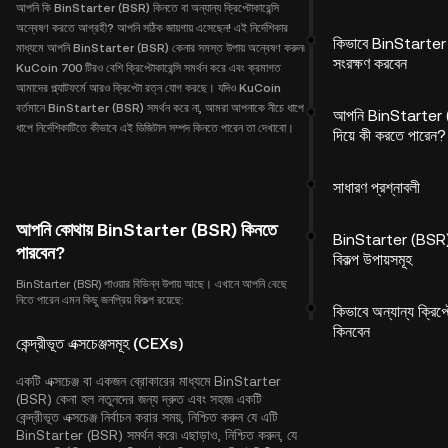
আপনি কি BinStarter (BSR) কিনতে বা অন্যান্য ক্রিপ্টোকারেন্সি
অন্বেষণ করতে আগ্রহী? আপনি সঠিক জায়গায় এসেছেন! এই নির্দেশিকার
কিভাবে BinStarte
মাধ্যমে আপনি BinStarter (BSR) কেনার সমস্ত উপায় অন্বেষণ করুন৷
সংরক্ষণ করবেন
KuCoin 700 টিরও বেশি ক্রিপ্টোকারেন্সি সমর্থন করে এবং ক্রমাগত
আমাদের প্ল্যাটফর্মে আরও ক্রিপ্টো রত্ন যোগ করছে। যদিও KuCoin
বর্তমানে BinStarter (BSR) সমর্থন করে না, আমরা আপনাকে নীচে ধাপে
আপনি BinStarter
ধাপে নির্দেশিকাটিতে কীভাবে এই ডিজিটাল সম্পদ কিনতে পারেন তা দেখাবো।
দিয়ে কী করতে পারেন?
সাধারণ প্রশ্নাবলী
আপনি কোথায় BinStarter (BSR) কিনতে
BinStarter (BSR)
পারবেন?
বিকল্প উপায়সমূহ
BinStarter (BSR) পাওয়ার বিভিন্ন উপায় আছে। এখানে আপনি বেছে
নিতে পারেন এমন কিছু জনপ্রিয় বিকল্প রয়েছে:
কিভাবে অন্যান্য ক্রিপ্
কিনবেন
কেন্দ্রীভূত এক্সচেঞ্জসমূহ (CEXs)
একটি এক্সচেঞ্জ বা একজন ব্রোকারের মাধ্যমে BinStarter
(BSR) কেনা হল নতুনদের জন্য দ্রুত এবং সহজ৷ একটি
কেন্দ্রীভূত এক্সচেঞ্জ নির্বাচন করার সময়, নিশ্চিত করুন যে এটি
BinStarter (BSR) সমর্থন করে৷ এছাড়াও, নিশ্চিত করুন, যে