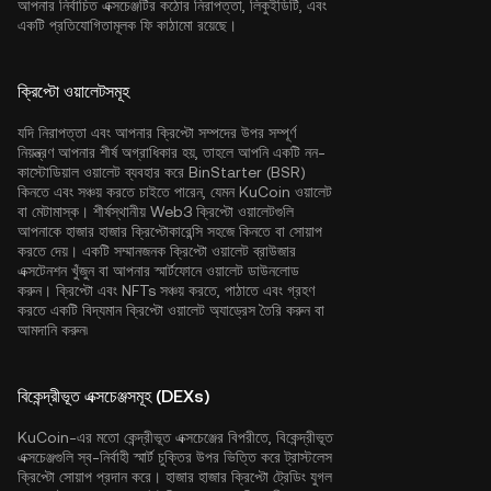
আপনার নির্বাচিত এক্সচেঞ্জটির কঠোর নিরাপত্তা, লিকুইডিটি, এবং
একটি প্রতিযোগিতামূলক ফি কাঠামো রয়েছে।
ক্রিপ্টো ওয়ালেটসমূহ
যদি নিরাপত্তা এবং আপনার ক্রিপ্টো সম্পদের উপর সম্পূর্ণ
নিয়ন্ত্রণ আপনার শীর্ষ অগ্রাধিকার হয়, তাহলে আপনি একটি নন-
কাস্টোডিয়াল ওয়ালেট ব্যবহার করে BinStarter (BSR)
কিনতে এবং সঞ্চয় করতে চাইতে পারেন, যেমন
KuCoin ওয়ালেট
বা মেটামাস্ক। শীর্ষস্থানীয় Web3 ক্রিপ্টো ওয়ালেটগুলি
আপনাকে হাজার হাজার ক্রিপ্টোকারেন্সি সহজে কিনতে বা সোয়াপ
করতে দেয়। একটি সম্মানজনক ক্রিপ্টো ওয়ালেট ব্রাউজার
এক্সটেনশন খুঁজুন বা আপনার স্মার্টফোনে ওয়ালেট ডাউনলোড
করুন। ক্রিপ্টো এবং NFTs সঞ্চয় করতে, পাঠাতে এবং গ্রহণ
করতে একটি বিদ্যমান ক্রিপ্টো ওয়ালেট অ্যাড্রেস তৈরি করুন বা
আমদানি করুন৷
বিকেন্দ্রীভূত এক্সচেঞ্জসমূহ (DEXs)
KuCoin-এর মতো কেন্দ্রীভূত এক্সচেঞ্জের বিপরীতে, বিকেন্দ্রীভূত
এক্সচেঞ্জগুলি স্ব-নির্বাহী স্মার্ট চুক্তির উপর ভিত্তি করে ট্রাস্টলেস
ক্রিপ্টো সোয়াপ প্রদান করে। হাজার হাজার ক্রিপ্টো ট্রেডিং যুগল