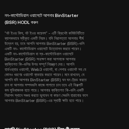
নন-কাস্টোডিয়াল ওয়ালেটে আপনার BinStarter
(BSR) HODL করুন
"নট ইওর কিস, নট ইওর কয়েনস" - এটি ক্রিপ্টো কমিউনিটিতে
ব্যাপকভাবে স্বীকৃত একটি নিয়ম। যদি নিরাপত্তা আপনার শীর্ষ
উদ্বেগ হয়, তবে আপনি আপনার BinStarter (BSR)-গুলি
একটি নন- কাস্টোডিয়াল ওয়ালেটে উত্তোলন করতে পারেন।
একটি নন-কাস্টোডিয়াল বা স্ব-কাস্টোডিয়াল ওয়ালেটে
BinStarter (BSR) সংরক্ষণ করা আপনাকে আপনার
ব্যক্তিগত কি-গুলির উপর সম্পূর্ণ নিয়ন্ত্রণ দেয়। আপনি
হার্ডওয়্যার ওয়ালেট, Web3 ওয়ালেট, বা পেপার ওয়ালেট সহ যে
কোনও ধরণের ওয়ালেট ব্যবহার করতে পারেন। মনে রাখবেন, যে
আপনি যদি আপনার BinStarter (BSR) ঘন ঘন ট্রেড করতে
চান বা আপনার সম্পদগুলি কাজে লাগাতে চান তবে এই বিকল্পটি
কম সুবিধাজনক হতে পারে। আপনার ব্যক্তিগত কি-গুলি একটি
নিরাপদ স্থানে সঞ্চয় করতে ভুলবেন না কারণ সেগুলি হারানোর ফলে
আপনার BinStarter (BSR)-এর স্থায়ী ক্ষতি হতে পারে।