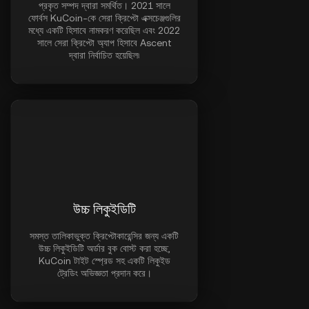
প্রকৃত সম্পদ দ্বারা সমর্থিত। 2021 সালে
ফোর্বস KuCoin-কে সেরা ক্রিপ্টো এক্সচেঞ্জগুলির
মধ্যে একটি হিসাবে নামকরণ করেছিল এবং 2022
সালে সেরা ক্রিপ্টো অ্যাপ হিসাবে Ascent
দ্বারা নির্বাচিত হয়েছিল৷
উচ্চ লিকুইডিটি
সমস্ত তালিকাভুক্ত ক্রিপ্টোকারেন্সির জন্য একটি
উচ্চ লিকুইডিটি অর্ডার বুক বোস্ট করা হচ্ছে,
KuCoin টাইট স্প্রেড সহ একটি লিকুইড
ট্রেডিং অভিজ্ঞতা প্রদান করে।