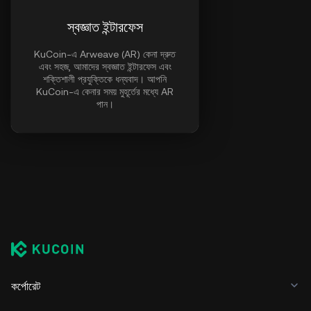
স্বজ্ঞাত ইন্টারফেস
KuCoin-এ Arweave (AR) কেনা দ্রুত
এবং সহজ, আমাদের স্বজ্ঞাত ইন্টারফেস এবং
শক্তিশালী প্রযুক্তিকে ধন্যবাদ। আপনি
KuCoin-এ কেনার সময় মুহূর্তের মধ্যে AR
পান।
কর্পোরেট