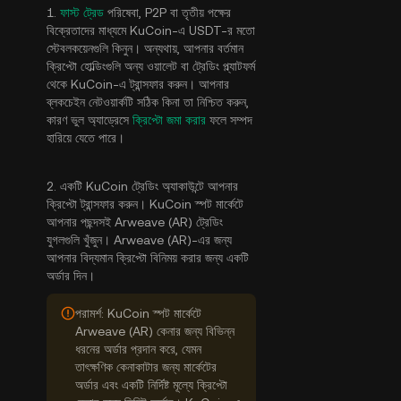
1.
ফাস্ট ট্রেড
পরিষেবা, P2P বা তৃতীয় পক্ষের
বিক্রেতাদের মাধ্যমে KuCoin-এ USDT-র মতো
স্টেবলকয়েনগুলি কিনুন। অন্যথায়, আপনার বর্তমান
ক্রিপ্টো হোল্ডিংগুলি অন্য ওয়ালেট বা ট্রেডিং প্ল্যাটফর্ম
থেকে KuCoin-এ ট্রান্সফার করুন। আপনার
ব্লকচেইন নেটওয়ার্কটি সঠিক কিনা তা নিশ্চিত করুন,
কারণ ভুল অ্যাড্রেসে
ক্রিপ্টো জমা করার
ফলে সম্পদ
হারিয়ে যেতে পারে।
2. একটি KuCoin ট্রেডিং অ্যাকাউন্টে আপনার
ক্রিপ্টো ট্রান্সফার করুন। KuCoin স্পট মার্কেটে
আপনার পছন্দসই Arweave (AR) ট্রেডিং
যুগলগুলি খুঁজুন। Arweave (AR)-এর জন্য
আপনার বিদ্যমান ক্রিপ্টো বিনিময় করার জন্য একটি
অর্ডার দিন।
পরামর্শ: KuCoin স্পট মার্কেটে
Arweave (AR) কেনার জন্য বিভিন্ন
ধরনের অর্ডার প্রদান করে, যেমন
তাৎক্ষণিক কেনাকাটার জন্য মার্কেটের
অর্ডার এবং একটি নির্দিষ্ট মূল্যে ক্রিপ্টো