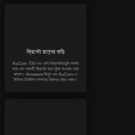
ক্রিপ্টো রত্নের বাড়ি
KuCoin 700-রও বেশি ক্রিপ্টোকারেন্সি সমর্থন
করে এবং পরবর্তী ক্রিপ্টো রত্ন খুঁজে পাওয়ার সেরা
জায়গা। Arweave কিনুন এবং KuCoin-এ
বিভিন্ন ডিজিটাল সম্পদের বিরুদ্ধে ট্রেড করুন।