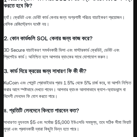
করতে হবে কি?
হ্যাঁ। ক্রেডিট এবং ডেবিট কার্ড কেনার জন্য অগ্রগামী পরিচয় যাচাইকরণ প্রয়োজন।
বেসিক রেজিস্ট্রেশন যথেষ্ট নয়।
2. কোন কার্ডগুলি SOL কেনার জন্য কাজ করে?
3D Secure যাচাইকরণ সমর্থনকারী ভিসা এবং মাস্টারকার্ড ক্রেডিট, ডেবিট এবং
প্রিপেইড কার্ড। অনিশ্চিত হলে আপনার ব্যাংকের সাথে যোগাযোগ করুন।
3. কার্ড দিয়ে ক্রয়ের জন্য সাধারণ ফি কী কী?
KuCoin এবং পেমেন্ট প্রোভাইডার প্রায় 1.5% থেকে 5% চার্জ করে, যা আপনি নিশ্চিত
করার আগে স্পষ্টভাবে দেখতে পাবেন। আপনার ব্যাংক আলাদাভাবে ক্যাশ-অ্যাডভান্স বা
বিদেশী লেনদেন ফি যোগ করতে পারে।
৪. প্রতিটি লেনদেনে কিনতে পারবেন কত?
সাধারণত ন্যূনতম $5 এবং সর্বোচ্চ $5,000 ইউএসডি সমমূল্য, তবে সঠিক সীমা ফিয়াট
মুদ্রা এবং প্রদানকারী দ্বারা কিছুটা ভিন্ন হতে পারে।