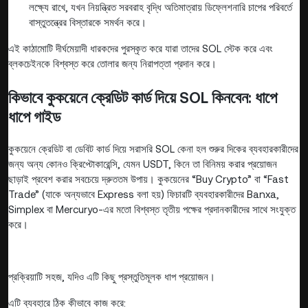
লক্ষ্যে রাখে, যখন নিয়ন্ত্রিত সরবরাহ বৃদ্ধি অতিমাত্রায় ডিফ্লেশনারি চাপের পরিবর্তে
বাস্তুতন্ত্রের বিস্তারকে সমর্থন করে।
এই কাঠামোটি দীর্ঘমেয়াদী ধারকদের পুরস্কৃত করে যারা তাদের SOL স্টেক করে এবং
ব্লকচেইনকে বিশ্বস্ত করে তোলার জন্য নিরাপত্তা প্রদান করে।
কিভাবে কুকয়েনে ক্রেডিট কার্ড দিয়ে SOL কিনবেন: ধাপে
ধাপে গাইড
কুকয়েনে ক্রেডিট বা ডেবিট কার্ড দিয়ে সরাসরি SOL কেনা হল শুরুর দিকের ব্যবহারকারীদের
জন্য অন্য কোনও ক্রিপ্টোকারেন্সি, যেমন USDT, কিনে তা বিনিময় করার প্রয়োজন
ছাড়াই প্রবেশ করার সবচেয়ে দ্রুততম উপায়। কুকয়েনের “Buy Crypto” বা “Fast
Trade” (যাকে অন্যভাবে Express বলা হয়) ফিচারটি ব্যবহারকারীদের Banxa,
Simplex বা Mercuryo-এর মতো বিশ্বস্ত তৃতীয় পক্ষের প্রদানকারীদের সাথে সংযুক্ত
করে।
প্রক্রিয়াটি সহজ, যদিও এটি কিছু প্রস্তুতিমূলক ধাপ প্রয়োজন।
এটি ব্যবহারে ঠিক কীভাবে কাজ করে: