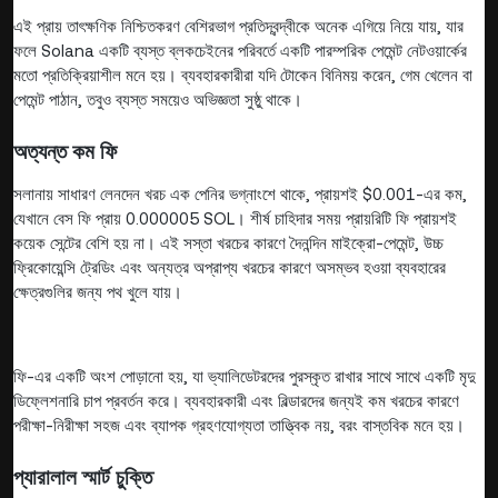
এই প্রায় তাৎক্ষণিক নিশ্চিতকরণ বেশিরভাগ প্রতিদ্বন্দ্বীকে অনেক এগিয়ে নিয়ে যায়, যার
ফলে Solana একটি ব্যস্ত ব্লকচেইনের পরিবর্তে একটি পারম্পরিক পেমেন্ট নেটওয়ার্কের
মতো প্রতিক্রিয়াশীল মনে হয়। ব্যবহারকারীরা যদি টোকেন বিনিময় করেন, গেম খেলেন বা
পেমেন্ট পাঠান, তবুও ব্যস্ত সময়েও অভিজ্ঞতা সুষ্ঠু থাকে।
অত্যন্ত কম ফি
সলানায় সাধারণ লেনদেন খরচ এক পেনির ভগ্নাংশে থাকে, প্রায়শই $0.001-এর কম,
যেখানে বেস ফি প্রায় 0.000005 SOL। শীর্ষ চাহিদার সময় প্রায়রিটি ফি প্রায়শই
কয়েক সেন্টের বেশি হয় না। এই সস্তা খরচের কারণে দৈনন্দিন মাইক্রো-পেমেন্ট, উচ্চ
ফ্রিকোয়েন্সি ট্রেডিং এবং অন্যত্র অপ্রাপ্য খরচের কারণে অসম্ভব হওয়া ব্যবহারের
ক্ষেত্রগুলির জন্য পথ খুলে যায়।
ফি-এর একটি অংশ পোড়ানো হয়, যা ভ্যালিডেটরদের পুরস্কৃত রাখার সাথে সাথে একটি মৃদু
ডিফ্লেশনারি চাপ প্রবর্তন করে। ব্যবহারকারী এবং বিল্ডারদের জন্যই কম খরচের কারণে
পরীক্ষা-নিরীক্ষা সহজ এবং ব্যাপক গ্রহণযোগ্যতা তাত্ত্বিক নয়, বরং বাস্তবিক মনে হয়।
প্যারালাল স্মার্ট চুক্তি