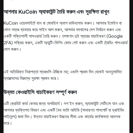
আপনার KuCoin অ্যাকাউন্ট তৈরি করুন এবং সুরক্ষিত রাখুন
KuCoin ওয়েবসাইটে যান বা মোবাইল অ্যাপ ডাউনলোড করুন। আপনার ইমেইল বা
ফোন নম্বর ব্যবহার করে সাইন আপ করুন, আপনার বসবাসের দেশ নির্বাচন করুন এবং
একটি শক্তিশালী পাসওয়ার্ড তৈরি করুন। তৎক্ষণাৎ দুই স্তরের যাচাইকরণ (Google
2FA) সক্রিয় করুন, একটি অ্যান্টি-ফিশিং কোড সেট করুন এবং একটি ট্রেডিং পাসওয়ার্ড
যোগ করুন।
এই অতিরিক্ত নিরাপত্তা স্তরগুলি ঐচ্ছিক নয়; এগুলি প্রথম দিন থেকেই অননুমোদিত
অ্যাক্সেসের বিরুদ্ধে সুরক্ষা প্রদান করে।
উন্নত কেওয়াইসি যাচাইকরণ সম্পূর্ণ করুন
এটি ক্রেডিট কার্ড কেনার জন্য অপরিহার্য। লগ ইন করুন, অ্যাকাউন্ট সেটিংসে যান এবং
আপনার ব্যক্তিগত বিবরণ এবং একটি বৈধ ফটো আইডি (সাধারণত পাসপোর্ট বা ড্রাইভিং
লাইসেন্স) জমা দিন। উন্নত যাচাইকরণ উচ্চতর সীমা এবং কার্ডের কার্যক্ষমতা আনলক
করে।