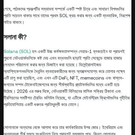
শেষে, পাঠকদের প্রকল্পটির সম্ভাবনা সম্পর্কে একটি স্পষ্ট চিত্র এবং সাধারণ বিপদগুলির
প্রতি সচেতন থাকার সাথে তাদের প্রথম SOL ক্রয় করার জন্য একটি ব্যবহারিক, নিরপেক্ষ
গাইড থাকবে।
সলানা কী?
Solana (SOL)
হল একটি উচ্চ কর্মক্ষমতাসম্পন্ন লেয়ার-1 ব্লকচেইন যা প্রায়শই
পুরনো নেটওয়ার্কগুলিকে কষ্ট দেয় এমন বন্ধনগুলি ছাড়াই প্রতি সেকেন্ডে হাজার হাজার
লেনদেন পরিচালনা করার জন্য ডিজাইন করা হয়েছে। ডিসেন্ট্রালাইজড
অ্যাপ্লিকেশনগুলিকে দৈনন্দিন ব্যবহারকারীদের জন্য অ্যাক্সেসযোগ্য করে তোলার লক্ষ্যে
এটি চালু করা হয়েছিল, এবং এখন এটি DeFi, NFT, memecoins এবং বাস্তব-
জগতের সম্পদ টোকেনাইজেশনের জন্য শীর্ষস্থানীয় প্ল্যাটফর্মগুলির মধ্যে একটি হয়ে
উঠেছে। 2026 এর শুরুর দিকে, নেটওয়ার্কটি বিলিয়নের মাসিক সক্রিয় ঠিকানা এবং
ট্রিলিয়নের সমষ্টিগত ট্রেডিং ভলিউম নিয়েছে, যা এটিকে মেইনস্ট্রিম ক্রিপ্টোগুলির গৃহীতির
প্রতিযোগিতায় একটি গুরুতর প্রতিদ্বন্দ্বী করে তোলে।
সোলানাকে অন্যদের থেকে আলাদা করে তার কার্যকারিতার উপর জোর। ইথেরিয়াম এবং
অন্যান্যরা শীর্ষ সময়ে সংকুচিততা নিয়ে প্রায়শই সমস্যায় পড়ে, কিন্তু সোলানার