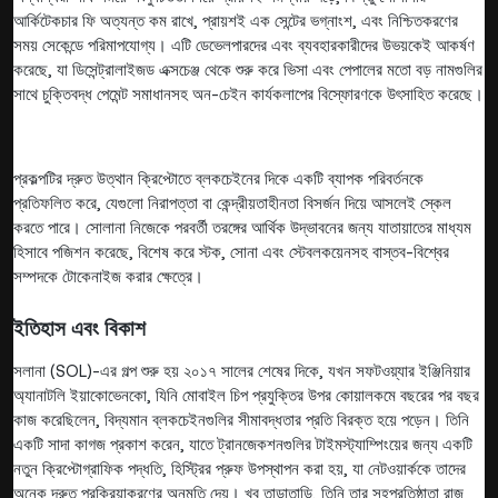
আর্কিটেকচার ফি অত্যন্ত কম রাখে, প্রায়শই এক সেন্টের ভগ্নাংশ, এবং নিশ্চিতকরণের
সময় সেকেন্ডে পরিমাপযোগ্য। এটি ডেভেলপারদের এবং ব্যবহারকারীদের উভয়কেই আকর্ষণ
করেছে, যা ডিসেন্ট্রালাইজড এক্সচেঞ্জ থেকে শুরু করে ভিসা এবং পেপালের মতো বড় নামগুলির
সাথে চুক্তিবদ্ধ পেমেন্ট সমাধানসহ অন-চেইন কার্যকলাপের বিস্ফোরণকে উৎসাহিত করেছে।
প্রকল্পটির দ্রুত উত্থান ক্রিপ্টোতে ব্লকচেইনের দিকে একটি ব্যাপক পরিবর্তনকে
প্রতিফলিত করে, যেগুলো নিরাপত্তা বা কেন্দ্রীয়তাহীনতা বিসর্জন দিয়ে আসলেই স্কেল
করতে পারে। সোলানা নিজেকে পরবর্তী তরঙ্গের আর্থিক উদ্ভাবনের জন্য যাতায়াতের মাধ্যম
হিসাবে পজিশন করেছে, বিশেষ করে স্টক, সোনা এবং স্টেবলকয়েনসহ বাস্তব-বিশ্বের
সম্পদকে টোকেনাইজ করার ক্ষেত্রে।
ইতিহাস এবং বিকাশ
সলানা (SOL)-এর গল্প শুরু হয় ২০১৭ সালের শেষের দিকে, যখন সফটওয়্যার ইঞ্জিনিয়ার
অ্যানাটলি ইয়াকোভেনকো, যিনি মোবাইল চিপ প্রযুক্তির উপর কোয়ালকমে বছরের পর বছর
কাজ করেছিলেন, বিদ্যমান ব্লকচেইনগুলির সীমাবদ্ধতার প্রতি বিরক্ত হয়ে পড়েন। তিনি
একটি সাদা কাগজ প্রকাশ করেন, যাতে ট্রানজেকশনগুলির টাইমস্ট্যাম্পিংয়ের জন্য একটি
নতুন ক্রিপ্টোগ্রাফিক পদ্ধতি, হিস্ট্রির প্রুফ উপস্থাপন করা হয়, যা নেটওয়ার্ককে তাদের
অনেক দ্রুত প্রক্রিয়াকরণের অনুমতি দেয়। খুব তাড়াতাড়ি, তিনি তার সহপ্রতিষ্ঠাতা রাজ