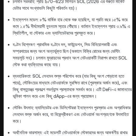
চলমান সরবরাহ: প্রায় 570–623 মিলিয়ন SOL (2026 এর শুরুতে মার্কেট
ডেটার সাথে সংখ্যাগুলি কিছুটা পরিবর্তন হয়)।
ইনফ্লেশন মডেল: ৮% বার্ষিক হার থেকে শুরু হয়েছিল, যা প্রতি বছর ১৫% করে
কমে ১.৫% দীর্ঘমেয়াদী ন্যূনতম স্তরে পৌঁছায়। বর্তমান ইনফ্লেশন প্রায় ৩.৯% এ
স্থিতিশীল, যা স্টেকার এবং ভ্যালিডেটরদের পুরস্কৃত করে।
বণ্টন বিশ্লেষণ: প্রাথমিক বণ্টনে দল, ফাউন্ডেশন, সিড বিনিয়োগকারী এবং
সম্প্রদায়ের জন্য অংশ অন্তর্ভুক্ত ছিল (অকালে বিক্রি রোধের জন্য ভেস্টিং
সময়সূচি সহ)। চলমান মুদ্রায়নের প্রধান অংশ নেটওয়ার্কটি নিরাপদ রাখতে SOL
স্টেক করা ব্যক্তিদের কাছে যায়।
ব্যবহারিকতা: SOL লেনদেন শুল্ক পরিশোধ করে (যার কিছু অংশ পোড়ানো হতে
পারে), স্টেকিংয়ের মাধ্যমে নেটওয়ার্ককে সুরক্ষিত রাখে (পুরস্কার অর্জন করে), এবং
কিছু বাস্তুতন্ত্র প্রকল্পে গভর্ন্যান্স প্রস্তাবকে সমর্থন করে। এটি DeFi-এ জামানতের
ভূমিকা পালন করে এবং কিছু dApp-এর জন্য প্রয়োজন।
স্টেকিং উৎসাহ: ভ্যালিডেটর এবং ডিলিগেটররা ইনফ্লেশন পুরস্কার এবং অগ্রাধিকার
লেনদেন শুল্ক অর্জন করে, যা বিকেন্দ্রীকরণ এবং নেটওয়ার্ক অংশগ্রহণকে উৎসাহিত
করে।
অর্থনৈতিক ভারসাম্য: এই মডেলটি নেটওয়ার্ককে স্টেকারদের জন্য আকর্ষণীয় রাখার