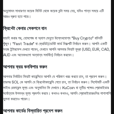
অনুমোদন সাধারণত কয়েক মিনিট থেকে কয়েক ঘন্টা সময় নেয়, যদিও শান্ত সময়ে এটি
আরও দ্রুত হতে পারে।
ক্রিপ্টো কেনার সেকশনে যান
যাচাই করার পর, হোমপেজ বা অ্যাপ মেনুতে উল্লেখযোগ্য “Buy Crypto” বাটনটি
খুঁজুন। “Fast Trade” বা ক্রেডিট/ডেবিট কার্ড বিকল্পটি নির্বাচন করুন। আপনি একটি
সহজ ইন্টারফেস দেখতে পাবেন, যেখানে আপনি আপনার ফিয়াট মুদ্রা (USD, EUR, CAD,
AUD এবং অনেকগুলো অন্যান্য সমর্থিত) নির্বাচন করবেন।
আপনার ক্রয় কনফিগার করুন
আপনার নির্বাচিত ফিয়াট কারেন্সিতে আপনি যে পরিমাণ খরচ করতে চান, তা প্রবেশ করুন।
তারপর SOL কে আপনি যে ক্রিপ্টোকারেন্সি পেতে চান, তা নির্বাচন করুন। সিস্টেমটি একটি
লাইভ রেফারেন্স মূল্য এবং অনুমানিত ফি দেখাবে। KuCoin বা তৃতীয় পক্ষের প্রোভাইডার
সর্বোত্তম উপলব্ধ মূল্য প্রদর্শন করবে। কখনও কখনও, আপনি প্রোভাইডারগুলির পাশাপাশি
তুলনা করতেও পারেন।
আপনার কার্ডের বিস্তারিত প্রবেশ করুন