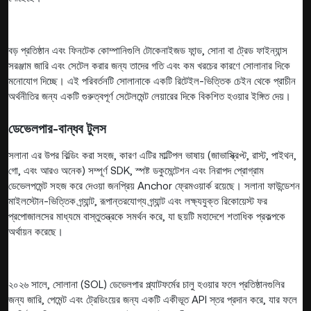
বড় প্রতিষ্ঠান এবং ফিনটেক কোম্পানিগুলি টোকেনাইজড ফান্ড, সোনা বা ট্রেড ফাইন্যান্স
সরঞ্জাম জারি এবং সেটেল করার জন্য তাদের গতি এবং কম খরচের কারণে সোলানার দিকে
মনোযোগ দিচ্ছে। এই পরিবর্তনটি সোলানাকে একটি রিটেইল-ভিত্তিক চেইন থেকে প্রাচীন
অর্থনীতির জন্য একটি গুরুত্বপূর্ণ সেটেলমেন্ট লেয়ারের দিকে বিকশিত হওয়ার ইঙ্গিত দেয়।
ডেভেলপার-বান্ধব টুলস
সলানা এর উপর বিল্ডিং করা সহজ, কারণ এটির মাল্টিপল ভাষায় (জাভাস্ক্রিপ্ট, রাস্ট, পাইথন,
গো, এবং আরও অনেক) সম্পূর্ণ SDK, স্পষ্ট ডকুমেন্টেশন এবং নিরাপদ প্রোগ্রাম
ডেভেলপমেন্ট সহজ করে দেওয়া জনপ্রিয় Anchor ফ্রেমওয়ার্ক রয়েছে। সলানা ফাউন্ডেশন
মাইলস্টোন-ভিত্তিক গ্র্যান্ট, রূপান্তরযোগ্য গ্র্যান্ট এবং লক্ষ্যযুক্ত রিকোয়েস্ট ফর
প্রপোজালসের মাধ্যমে বাস্তুতন্ত্রকে সমর্থন করে, যা ছয়টি মহাদেশে শতাধিক প্রকল্পকে
অর্থায়ন করেছে।
২০২৬ সালে, সোলানা (SOL) ডেভেলপার প্ল্যাটফর্মের চালু হওয়ার ফলে প্রতিষ্ঠানগুলির
জন্য জারি, পেমেন্ট এবং ট্রেডিংয়ের জন্য একটি একীভূত API স্তর প্রদান করে, যার ফলে