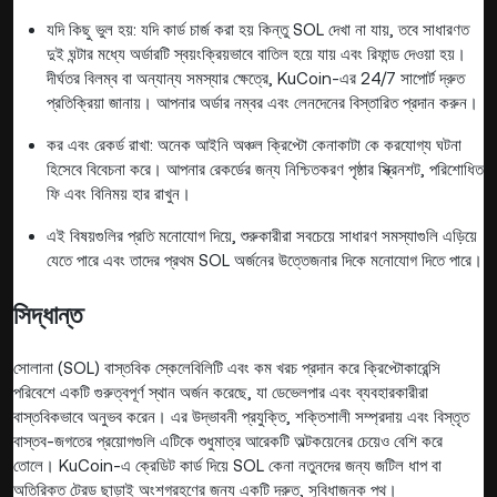
যদি কিছু ভুল হয়: যদি কার্ড চার্জ করা হয় কিন্তু SOL দেখা না যায়, তবে সাধারণত
দুই ঘন্টার মধ্যে অর্ডারটি স্বয়ংক্রিয়ভাবে বাতিল হয়ে যায় এবং রিফান্ড দেওয়া হয়।
দীর্ঘতর বিলম্ব বা অন্যান্য সমস্যার ক্ষেত্রে, KuCoin-এর 24/7 সাপোর্ট দ্রুত
প্রতিক্রিয়া জানায়। আপনার অর্ডার নম্বর এবং লেনদেনের বিস্তারিত প্রদান করুন।
কর এবং রেকর্ড রাখা: অনেক আইনি অঞ্চল ক্রিপ্টো কেনাকাটা কে করযোগ্য ঘটনা
হিসেবে বিবেচনা করে। আপনার রেকর্ডের জন্য নিশ্চিতকরণ পৃষ্ঠার স্ক্রিনশট, পরিশোধিত
ফি এবং বিনিময় হার রাখুন।
এই বিষয়গুলির প্রতি মনোযোগ দিয়ে, শুরুকারীরা সবচেয়ে সাধারণ সমস্যাগুলি এড়িয়ে
যেতে পারে এবং তাদের প্রথম SOL অর্জনের উত্তেজনার দিকে মনোযোগ দিতে পারে।
সিদ্ধান্ত
সোলানা (SOL) বাস্তবিক স্কেলেবিলিটি এবং কম খরচ প্রদান করে ক্রিপ্টোকারেন্সি
পরিবেশে একটি গুরুত্বপূর্ণ স্থান অর্জন করেছে, যা ডেভেলপার এবং ব্যবহারকারীরা
বাস্তবিকভাবে অনুভব করেন। এর উদ্ভাবনী প্রযুক্তি, শক্তিশালী সম্প্রদায় এবং বিস্তৃত
বাস্তব-জগতের প্রয়োগগুলি এটিকে শুধুমাত্র আরেকটি অল্টকয়েনের চেয়েও বেশি করে
তোলে। KuCoin-এ ক্রেডিট কার্ড দিয়ে SOL কেনা নতুনদের জন্য জটিল ধাপ বা
অতিরিক্ত ট্রেড ছাড়াই অংশগ্রহণের জন্য একটি দ্রুত, সুবিধাজনক পথ।