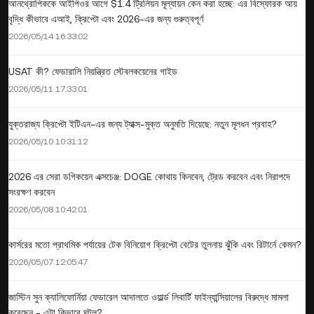
আনথ্রোপিককে আইপিওর আগে $1.4 ট্রিলিয়ন মূল্যায়ন কেন করা হচ্ছে: এর বিস্ফোরক আয়
বৃদ্ধি কীভাবে এআই, ক্রিপ্টো এবং 2026-এর জন্য গুরুত্বপূর্ণ
2026/05/14 16:33:02
USAT কী? ফেডারালি নিয়ন্ত্রিত স্টেবলকয়েনের গাইড
2026/05/11 17:33:01
যুক্তরাজ্য ক্রিপ্টো ইটিএন-এর জন্য ট্যাক্স-মুক্ত অনুমতি দিয়েছে: নতুন মূলধন প্রবাহ?
2026/05/10 10:31:12
2026 এর সেরা ডগিকয়েন এক্সচেঞ্জ: DOGE কোথায় কিনবেন, ট্রেড করবেন এবং নিরাপদে
সংরক্ষণ করবেন
2026/05/08 10:42:01
কার্সরের মতো প্রাথমিক পর্যায়ের টেক বিনিয়োগ ক্রিপ্টো বেটের তুলনায় ঝুঁকি এবং রিটার্নে কেমন?
2026/05/07 12:05:47
জাস্টিন সুন ক্যালিফোর্নিয়া ফেডারেল আদালতে ওয়ার্ল্ড লিবার্টি ফাইন্যান্সিয়ালের বিরুদ্ধে মামলা
করেছেন - এটা কিভাবে ঘটল?