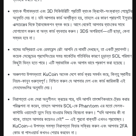
ব্যাংক সীমাবদ্ধতা এবং 3D সিকিউরিটি: প্রতিটি ব্যাংক ক্রিপ্টো-সংক্রান্ত পেমেন্টের
অনুমতি দেয় না। যদি আপনার কার্ড অস্বীকৃত হয়, তাহলে এর কারণ প্রায়শই ইসুয়ার
এক্সচেঞ্জের দিকে ট্রানজেকশন ব্লক করে। আগে থেকেই আপনার ব্যাংকের সাথে
যোগাযোগ করুন বা অন্য কার্ড ব্যবহার করুন। 3DS অপরিহার্য—এটি ছাড়া, কেনা
সম্ভব হবে না।
দামের অস্থিরতা এবং রেফারেন্স রেট: আপনি যে দামটি দেখছেন, তা একটি স্ন্যাপশট।
কয়েক সেকেন্ডের প্রসেসিংয়ের সময় মার্কেটের গতিবিধির কারণে চূড়ান্ত SOL পরিমাণ
কিছুটা ভিন্ন হতে পারে। এটি স্বাভাবিক এবং আগাম ভাবে প্রকাশ করা হয়েছে।
অঞ্চলগত উপলব্ধতা: KuCoin অনেক দেশে কার্ড ক্রয় সমর্থন করে, কিন্তু স্থানীয়
নিয়ম-কানুন গুরুত্বপূর্ণ। নিশ্চিত করুন যে আপনার দেশ এবং কার্ড জারিকারী এই
লেনদেনগুলির অনুমতি দেয়।
নিরাপত্তা এবং সেরা অনুশীলন: ক্রয়ের পরে, যদি আপনি তাৎক্ষণিকভাবে ট্রেড করার
পরিকল্পনা না করেন, তাহলে আপনার SOL-কে Phantom এর মতো সেলফ-
কাস্টডি ওয়ালেটে তুলে নিয়ে যাওয়ার বিষয়ে বিবেচনা করুন। “যদি আপনার কী না
থাকে, তাহলে আপনার কয়েনও নেই” — এই পুরনো বাক্যটি এখনও প্রযোজ্য।
KuCoin-এ উপলব্ধ সমস্ত নিরাপত্তা ফিচার সক্রিয় করুন এবং আপনার 2FA
কোড বা পাসওয়ার্ড কখনও শেয়ার করবেন না।