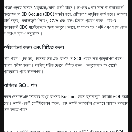
পেমেন্ট পদ্ধতি হিসাবে “ক্রেডিট/ডেবিট কার্ড” বাছুন। আপনার একটি ভিসা বা মাস্টারকার্ড
প্রয়োজন যা 3D Secure (3DS) সমর্থন করে, বেশিরভাগ আধুনিক কার্ড করে। আপনার
কার্ড নম্বর, মেয়াদোত্তীর্ণ তারিখ, CVV এবং বিলিং ঠিকানা প্রবেশ করুন। তারপর
প্রদানকারী 3DS যাচাইকরণের জন্য অনুরোধ করবে, যা সাধারণত একটি এসএমএস কোড
বা ব্যাংক অ্যাপ অনুমোদন।
পর্যালোচনা করুন এবং নিশ্চিত করুন
মোট পরিমাণ (ফি সহ), বিনিময় হার এবং আপনি যে SOL পাবেন তার প্রত্যাশিত পরিমাণ
পুনরায় পরীক্ষা করুন। সবকিছু সঠিক দেখলে নিশ্চিত করুন। অনুমোদনের পর পেমেন্ট
প্রক্রিয়াটি প্রায় তাৎক্ষণিক।
আপনার SOL পান
সফল লেনদেনগুলি মিনিটের মধ্যে আপনার KuCoin মেইন অ্যাকাউন্টে সরাসরি SOL জমা
দেয়। আপনি একটি নোটিফিকেশন পাবেন, এবং আপনি অ্যাসেটস সেকশনে আপনার ব্যালেন্স
চেক করতে পারেন।
যারা তাদের আইডি প্রস্তুত রেখেছেন, তাদের জন্য অ্যাকাউন্ট তৈরি থেকে শুরু করে SOL