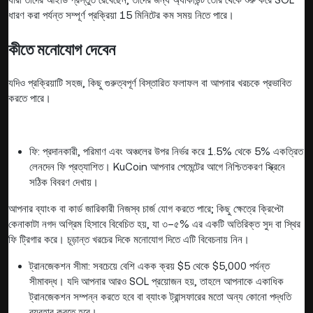
ধারণ করা পর্যন্ত সম্পূর্ণ প্রক্রিয়া 15 মিনিটের কম সময় নিতে পারে।
কীতে মনোযোগ দেবেন
যদিও প্রক্রিয়াটি সহজ, কিছু গুরুত্বপূর্ণ বিস্তারিত ফলাফল বা আপনার খরচকে প্রভাবিত
করতে পারে।
ফি: প্রদানকারী, পরিমাণ এবং অঞ্চলের উপর নির্ভর করে 1.5% থেকে 5% একত্রিত
লেনদেন ফি প্রত্যাশিত। KuCoin আপনার পেমেন্টের আগে নিশ্চিতকরণ স্ক্রিনে
সঠিক বিবরণ দেখায়।
আপনার ব্যাংক বা কার্ড জারিকারী নিজস্ব চার্জ যোগ করতে পারে; কিছু ক্ষেত্রে ক্রিপ্টো
কেনাকাটা নগদ অগ্রিম হিসাবে বিবেচিত হয়, যা ৩–৫% এর একটি অতিরিক্ত সুদ বা স্থির
ফি ট্রিগার করে। চূড়ান্ত খরচের দিকে মনোযোগ দিতে এটি বিবেচনায় নিন।
ট্রানজেকশন সীমা: সবচেয়ে বেশি একক ক্রয় $5 থেকে $5,000 পর্যন্ত
সীমাবদ্ধ। যদি আপনার আরও SOL প্রয়োজন হয়, তাহলে আপনাকে একাধিক
ট্রানজেকশন সম্পন্ন করতে হবে বা ব্যাংক ট্রান্সফারের মতো অন্য কোনো পদ্ধতি
ব্যবহার করতে হবে।