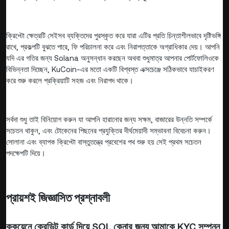
ক্রিপ্টো ক্ষেত্রটি সেইসব ব্যক্তিদের পুরস্কৃত করে যারা এটির প্রতি চিন্তাশীলভাবে দৃষ্টিভঙ্গি
রাখে, প্রকল্পটি বুঝতে পারে, ফি পরিচালনা করে এবং নিরাপত্তাকে অগ্রাধিকার দেয়। আপনি
যদি এর গতির জন্য Solana অনুসন্ধান করছেন অথবা শুধুমাত্র আপনার পোর্টফোলিওকে
বিভিন্নতা দিচ্ছেন, KuCoin-এর মতো একটি বিশ্বস্ত এক্সচেঞ্জে সঠিকভাবে যাচাইকরণ
করে শুরু করলে প্রক্রিয়াটি সহজ এবং নিরাপদ থাকে।
সর্বদা শুধু তাই বিনিয়োগ করুন যা আপনি হারানোর জন্য সক্ষম, বাজারের উন্নতি সম্পর্কে
সচেতন থাকুন, এবং টোকেনের পিছনের প্রযুক্তির দীর্ঘমেয়াদী সম্ভাবনা বিবেচনা করুন।
সোলানা এবং ব্যাপক ক্রিপ্টো বাস্তুতন্ত্রে প্রবেশের পথ শুরু হয় সেই প্রথম সচেতন
পদক্ষেপটি দিয়ে।
প্রায়শই জিজ্ঞাসিত প্রশ্নাবলী
কুকয়েনে ক্রেডিট কার্ড দিয়ে SOL কেনার জন্য আমাকে KYC সম্পন্ন