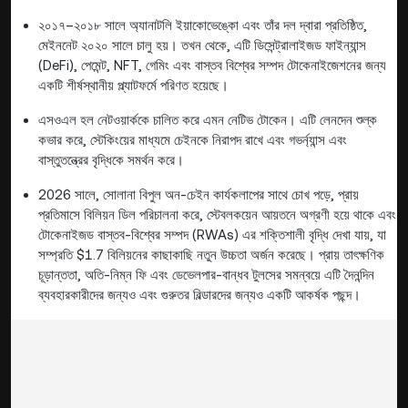
২০১৭–২০১৮ সালে অ্যানাটলি ইয়াকোভেঙ্কো এবং তাঁর দল দ্বারা প্রতিষ্ঠিত,
মেইননেট ২০২০ সালে চালু হয়। তখন থেকে, এটি ডিসেন্ট্রালাইজড ফাইন্যান্স
(DeFi), পেমেন্ট, NFT, গেমিং এবং বাস্তব বিশ্বের সম্পদ টোকেনাইজেশনের জন্য
একটি শীর্ষস্থানীয় প্ল্যাটফর্মে পরিণত হয়েছে।
এসওএল হল নেটওয়ার্ককে চালিত করে এমন নেটিভ টোকেন। এটি লেনদেন শুল্ক
কভার করে, স্টেকিংয়ের মাধ্যমে চেইনকে নিরাপদ রাখে এবং গভর্ন্যান্স এবং
বাস্তুতন্ত্রের বৃদ্ধিকে সমর্থন করে।
2026 সালে, সোলানা বিপুল অন-চেইন কার্যকলাপের সাথে চোখ পড়ে, প্রায়
প্রতিমাসে বিলিয়ন ডিল পরিচালনা করে, স্টেবলকয়েন আয়তনে অগ্রণী হয়ে থাকে এবং
টোকেনাইজড বাস্তব-বিশ্বের সম্পদ (RWAs) এর শক্তিশালী বৃদ্ধি দেখা যায়, যা
সম্প্রতি $1.7 বিলিয়নের কাছাকাছি নতুন উচ্চতা অর্জন করেছে। প্রায় তাৎক্ষণিক
চূড়ান্ততা, অতি-নিম্ন ফি এবং ডেভেলপার-বান্ধব টুলসের সমন্বয়ে এটি দৈনন্দিন
ব্যবহারকারীদের জন্যও এবং গুরুতর বিল্ডারদের জন্যও একটি আকর্ষক পছন্দ।