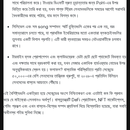
সাথে পরিচালনা করে। টাওয়ার বিএফটি দ্রুত চূড়ান্ততার জন্য PoH-এর উপর
ভিত্তি করে তৈরি করা হয়, যখন গাল্ফ স্ট্রিম লেনদেনগুলিকে সময়ের আগেই সরাসরি
বৈধকারীদের কাছে পাঠায়, যার ফলে বিলম্ব কমে।
সিলিভেল এবং সম song সম্পাদন: স্মার্ট চুক্তিগুলি একের পর এক নয়, বরং
সমান্তরালে চলতে পারে, যা প্রাথমিক ইথেরিয়ামের মতো একতারা ব্লকচেইনগুলির
তুলনায় একটি বিশাল প্রগতি। এটি ভারী ব্যবহারের সময়ও নেটওয়ার্কটিকে চলমান
রাখে।
টারবাইন ব্লক প্রোপাগেশন এবং ক্লাউডব্রেক: ডেটা ছোট ছোট প্যাকেটে বিভক্ত হয়
এবং দক্ষতার সাথে ব্রডকাস্ট করা হয়, যখন লেজার একাধিক হার্ডওয়্যার নোডের উপর
অনুভূমিকভাবে স্কেল হয়। ফলাফল? বাস্তবিক পরিস্থিতিতে প্রতি সেকেন্ডে
৫০,০০০-এর বেশি লেনদেনের তাত্ত্বিক থ্রুপুট, যা ২০২৬-এ প্রতিদিন বিলিয়ন
লেনদেনের বাস্তব আয়তনে পৌঁছায়।
এই বৈশিষ্ট্যগুলি একত্রিত হয়ে সেকেন্ডের অংশে নিশ্চিতকরণ এবং এতটাই কম ফি প্রদান
করে যে মাইক্রো-লেনদানও অর্থপূর্ণ। বাস্তুতন্ত্রটি DeFi প্রোটোকল, NFT মার্কেটপ্লেস,
গেমিং প্রকল্প এবং এখন বাস্তব-বিশ্বের সম্পদ প্ল্যাটফর্ম দিয়ে বিস্ফোরিত হয়েছে, যারা সবাই
অধীনস্থ গতির সুবিধা নিচ্ছে।