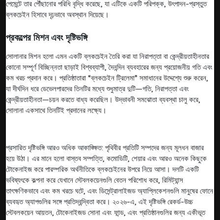
পেমেন্টে তার পৌঁছানোর পরিধি বৃদ্ধি করেছে, যা এটিকে একটি পরিপক্ক, উৎপাদন-প্রস্তুত
ব্লকচেইন হিসাবে দৃঢ়ভাবে অবস্থান দিয়েছে।
প্রকল্পের মিশন এবং দৃষ্টিভঙ্গি
সোলানার মিশন হলো এমন একটি ব্লকচেইন তৈরি করা যা নিরাপত্তা বা কেন্দ্রীয়তাহীনতার
কোনো সম্পূর্ণ বিচ্ছিন্নতা ছাড়াই বিশ্বব্যাপী, দৈনন্দিন ব্যবহারের জন্য প্রয়োজনীয় গতি এবং
কম খরচ প্রদান করে। প্রতিষ্ঠাতারা “ব্লকচেইন ট্রিলেমা” সমাধানের উদ্দেশ্যে শুরু করেন,
যা দীর্ঘদিন ধরে ডেভেলপারদের তিনটির মধ্যে শুধুমাত্র দুটি—গতি, নিরাপত্তা এবং
কেন্দ্রীয়তাহীনতা—চয়ন করতে বাধ্য করেছিল। উদ্ভাবনী সমঝোতা ব্যবস্থা চালু করে,
সোলানা একসাথে তিনটিই প্রদানের লক্ষ্যে।
প্রসারিত দৃষ্টিভঙ্গি আরও অধিক আকাঙ্ক্ষিত: পৃথিবীর প্রতিটি সম্পদের জন্য মূলধন বাজার
হয়ে উঠা। এর মানে হলো বাস্তব সম্পত্তি, কমোডিটি, শেয়ার এবং আরও অনেক কিছুকে
টোকেনাইজ করে পারম্পরিক অর্থনীতিকে ব্লকচেইনের উপরে নিয়ে আসা। দলটি একটি
ভবিষ্যৎকে কল্পনা করে যেখানে স্টেবলকয়েনগুলি বেতন পরিশোধ করে, রিমিট্যান্স
তাৎক্ষণিকভাবে এবং কম খরচে ঘটে, এবং ডিসেন্ট্রালাইজড অ্যাপ্লিকেশনগুলি মানুষের ফোনে
ব্যবহৃত অ্যাপগুলির সঙ্গে প্রতিদ্বন্দ্বিতা করে। ২০২৬-এ, এই দৃষ্টিভঙ্গি রেকর্ড-উচ্চ
স্টেবলকয়েন আয়তন, টোকেনাইজড সোনা এবং ফান্ড, এবং প্রতিষ্ঠানগুলির জন্য একীভূত