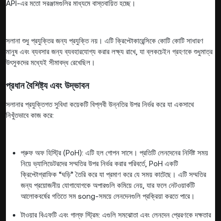
API-এর মতো সরঞ্জামগুলির মাধ্যমে বাস্তবায়িত হচ্ছে।
সলানা শুধু প্রযুক্তির জন্য প্রযুক্তি নয়। এটি ক্রিপ্টোকারেন্সিকে কোটি কোটি সাধারণ
মানুষ এবং ব্যবসার জন্য ব্যবহারযোগ্য করার লক্ষ্য রাখে, যা ব্লকচেইন গ্রহণকে শুধুমাত্র
উৎসুকদের মধ্যেই সীমাবদ্ধ রেখেছিল।
প্রধান বৈশিষ্ট্য এবং উদ্ভাবন
সলানার প্রযুক্তিগত সুবিধা কয়েকটি বিপ্লবী উন্নতির উপর নির্ভর করে যা একসাথে
নিখুঁতভাবে কাজ করে:
প্রুফ অফ হিস্ট্রি (PoH): এটি হল গোপন সাসে। প্রতিটি লেনদেনের নির্দিষ্ট সময়
নিয়ে ভ্যালিডেটরদের সম্মতির উপর নির্ভর করার পরিবর্তে, PoH একটি
ক্রিপ্টোগ্রাফিক “ঘড়ি” তৈরি করে যা প্রমাণ করে যে সময় কাটেছে। এটি সম্মতির
জন্য প্রয়োজনীয় যোগাযোগকে অপারগুলি কমিয়ে নেয়, যার ফলে নেটওয়ার্কটি
আলোকবর্ষের গতিতে সম song-সময়ে লেনদেনগুলি প্রক্রিয়া করতে পারে।
টাওয়ার বিএফটি এবং গাল্ফ স্ট্রিম: এগুলি সমঝোতা এবং লেনদেন প্রেরণকে দক্ষতার