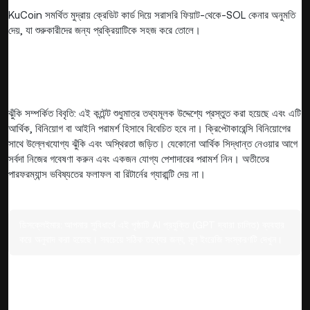
KuCoin সমর্থিত মুদ্রায় ক্রেডিট কার্ড দিয়ে সরাসরি ফিয়াট-থেকে-SOL কেনার অনুমতি
দেয়, যা শুরুকারীদের জন্য প্রক্রিয়াটিকে সহজ করে তোলে।
ঝুঁকি সম্পর্কিত বিবৃতি: এই কন্টেন্ট শুধুমাত্র তথ্যমূলক উদ্দেশ্যে প্রস্তুত করা হয়েছে এবং এটি
আর্থিক, বিনিয়োগ বা আইনি পরামর্শ হিসাবে বিবেচিত হবে না। ক্রিপ্টোকারেন্সি বিনিয়োগের
সাথে উল্লেখযোগ্য ঝুঁকি এবং অস্থিরতা জড়িত। যেকোনো আর্থিক সিদ্ধান্ত নেওয়ার আগে
সর্বদা নিজের গবেষণা করুন এবং একজন যোগ্য পেশাদারের পরামর্শ নিন। অতীতের
পারফরম্যান্স ভবিষ্যতের ফলাফল বা রিটার্নের গ্যারান্টি দেয় না।
ডিসক্লেইমার:
আপনার সুবিধার্থে এই পৃষ্ঠাটি AI প্রযুক্তি (GPT দ্বারা চালিত) ব্যবহার
করে অনুবাদ করা হয়েছে। সবচেয়ে সঠিক তথ্যের জন্য, মূল ইংরেজি সংস্করণটি দেখুন।