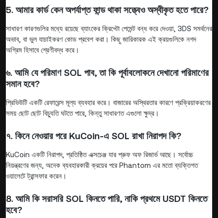
5. আমার কার্ড কেন অপর্যাপ্ত ফান্ড থাকা সত্ত্বেও অস্বীকৃত হতে পারে?
সাধারণ কারণগুলির মধ্যে রয়েছে ব্যাংকের ক্রিপ্টো পেমেন্ট বন্ধ করে দেওয়া, 3DS সমর্থনের
অভাব, বা ভুল যাচাইকরণ কোড প্রবেশ করা। কিছু জারিকারক এই ক্রয়গুলিকে নগদ
অগ্রিম হিসাবে শ্রেণীবদ্ধ করে।
৬. আমি যে পরিমাণ SOL পাব, তা কি পূর্বাবলোকনে দেখানো পরিমাণের
সমান হবে?
প্রিভিউটি একটি রেফারেন্স মূল্য ব্যবহার করে। বাজারের অস্থিরতার কারণে প্রক্রিয়াকরণের
সময় ছোট ছোট বিচ্যুতি ঘটতে পারে, কিন্তু সাধারণত এগুলো ক্ষুদ্র।
৭. কিনে নেওয়ার পরে KuCoin-এ SOL রাখা নিরাপদ কি?
KuCoin একটি নিরাপদ, প্রতিষ্ঠিত এক্সচেঞ্জ যার প্রুফ অফ রিজার্ভ আছে। সর্বোচ্চ
নিয়ন্ত্রণের জন্য, অনেক ব্যবহারকারী ক্রয়ের পরে Phantom এর মতো ব্যক্তিগত
ওয়ালেটে ট্রান্সফার করেন।
8. আমি কি সরাসরি SOL কিনতে পারি, নাকি প্রথমে USDT কিনতে
হবে?