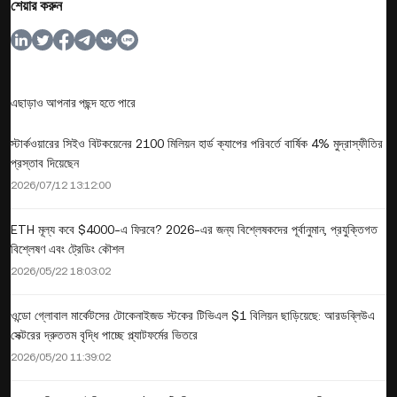
শেয়ার করুন
এছাড়াও আপনার পছন্দ হতে পারে
স্টার্কওয়ারের সিইও বিটকয়েনের 2100 মিলিয়ন হার্ড ক্যাপের পরিবর্তে বার্ষিক 4% মুদ্রাস্ফীতির
প্রস্তাব দিয়েছেন
2026/07/12 13:12:00
ETH মূল্য কবে $4000-এ ফিরবে? 2026-এর জন্য বিশ্লেষকদের পূর্বানুমান, প্রযুক্তিগত
বিশ্লেষণ এবং ট্রেডিং কৌশল
2026/05/22 18:03:02
ওন্ডো গ্লোবাল মার্কেটসের টোকেনাইজড স্টকের টিভিএল $1 বিলিয়ন ছাড়িয়েছে: আরডব্লিউএ
সেক্টরের দ্রুততম বৃদ্ধি পাচ্ছে প্ল্যাটফর্মের ভিতরে
2026/05/20 11:39:02