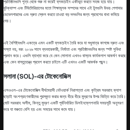
প্রতিষ্ঠানগুলি শূন্য থেকে শুরু না করেই ব্লকচেইন একীভূত করতে সহজ হয়ে যায়।
বুটক্যাম্প এবং টিউটোরিয়ালের মতো শিক্ষামূলক সম্পদের সাথে এই টুলগুলি উভয় পেশাদার
ডেভেলপারদের এবং দ্রুত স্কেল করতে চাওয়া বড় দলগুলির জন্য প্রবেশের বাধা কমিয়ে
দেয়।
এই বৈশিষ্ট্যগুলি একত্রে এমন একটি ব্লকচেইন তৈরি করে যা শুধুমাত্র কাগজে দ্রুত এবং
সস্তা নয়, বরং ২০২৬ সালে ব্যবহারকারী, নির্মাতা এবং প্রতিষ্ঠানগুলির জন্য স্পষ্ট সুবিধা
প্রদান করে। এগুলি ব্যাখ্যা করে যে কেন সোলানা এখনও বাস্তব কার্যকলাপ আকর্ষণ করছে
এবং কেন বাস্তুতন্ত্রে প্রবেশ করতে চাইলে এটি এখনও একটি আকর্ষক পছন্দ।
সলানা (SOL)-এর টোকেনোমিক্স
এসওএল-এর টোকেনোমিক্স দীর্ঘমেয়াদী নেটওয়ার্ক নিরাপত্তা এবং কৃত্রিম সরবরাহ ক্যাপ
ছাড়াই অংশগ্রহণকারীদের পুরস্কৃত করার জন্য ধীরে ধীরে মুদ্রণের উপর ভিত্তি করে তৈরি।
মোট সরবরাহ অসীম, কিন্তু মুদ্রণ একটি পূর্বনির্ধারিত ডিসইনফ্লেশনারি সময়সূচী অনুসরণ
করে যা শুরুতে বেশি হয় এবং সময়ের সাথে কমে যায়।