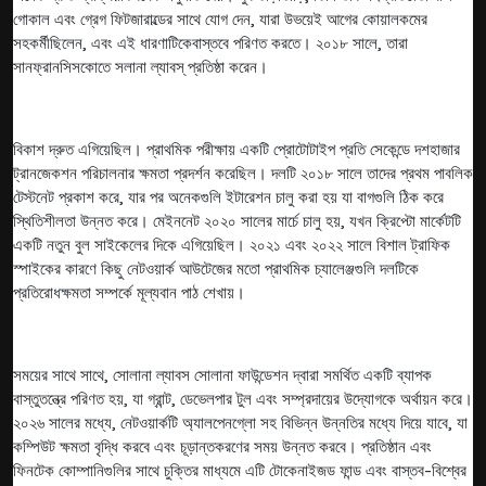
গোকাল এবং গ্রেগ ফিটজারাল্ডের সাথে যোগ দেন, যারা উভয়েই আগের কোয়ালকমের
সহকর্মীছিলেন, এবং এই ধারণাটিকেবাস্তবে পরিণত করতে। ২০১৮ সালে, তারা
সানফ্রানসিসকোতে সলানা ল্যাবস্‌ প্রতিষ্ঠা করেন।
বিকাশ দ্রুত এগিয়েছিল। প্রাথমিক পরীক্ষায় একটি প্রোটোটাইপ প্রতি সেকেন্ডে দশহাজার
ট্রানজেকশন পরিচালনার ক্ষমতা প্রদর্শন করেছিল। দলটি ২০১৮ সালে তাদের প্রথম পাবলিক
টেস্টনেট প্রকাশ করে, যার পর অনেকগুলি ইটারেশন চালু করা হয় যা বাগগুলি ঠিক করে
স্থিতিশীলতা উন্নত করে। মেইননেট ২০২০ সালের মার্চে চালু হয়, যখন ক্রিপ্টো মার্কেটটি
একটি নতুন বুল সাইকেলের দিকে এগিয়েছিল। ২০২১ এবং ২০২২ সালে বিশাল ট্রাফিক
স্পাইকের কারণে কিছু নেটওয়ার্ক আউটেজের মতো প্রাথমিক চ্যালেঞ্জগুলি দলটিকে
প্রতিরোধক্ষমতা সম্পর্কে মূল্যবান পাঠ শেখায়।
সময়ের সাথে সাথে, সোলানা ল্যাবস সোলানা ফাউন্ডেশন দ্বারা সমর্থিত একটি ব্যাপক
বাস্তুতন্ত্রে পরিণত হয়, যা গ্রান্ট, ডেভেলপার টুল এবং সম্প্রদায়ের উদ্যোগকে অর্থায়ন করে।
২০২৬ সালের মধ্যে, নেটওয়ার্কটি অ্যালপেনগ্লো সহ বিভিন্ন উন্নতির মধ্যে দিয়ে যাবে, যা
কম্পিউট ক্ষমতা বৃদ্ধি করবে এবং চূড়ান্তকরণের সময় উন্নত করবে। প্রতিষ্ঠান এবং
ফিনটেক কোম্পানিগুলির সাথে চুক্তির মাধ্যমে এটি টোকেনাইজড ফান্ড এবং বাস্তব-বিশ্বের