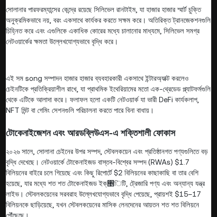
সোলানার পারফরম্যান্সের কেন্দ্রে রয়েছে সিলিভেল রানটাইম, যা হাজার হাজার স্মার্ট চুক্তি
অনুক্রমিকভাবে নয়, বরং একসাথে কার্যকর করতে সক্ষম করে। অতিরিক্ত ট্রানজেকশনগুলি
চিহ্নিত করে এবং এগুলিকে একাধিক কোরের মধ্যে চালানোর মাধ্যমে, সিলিভেল সমগ্র
নেটওয়ার্কের ক্ষমতা উল্লেখযোগ্যভাবে বৃদ্ধি করে।
এই সম song সম্পাদন হাজার হাজার ব্যবহারকারী একসাথে ইন্টারঅ্যাক্ট করলেও
চেইনটিকে প্রতিক্রিয়াশীল রাখে, যা প্রাথমিক ইথেরিয়ামের মতো এক-থ্রেডেড প্ল্যাটফর্মগুলি
থেকে এটিকে আলাদা করে। ফলাফল হলো একটি নেটওয়ার্ক যা ভারী DeFi কার্যকলাপ,
NFT মিন্ট বা গেমিং সেশনগুলি পরিচালনা করতে পারে বিনা বাধায়।
টোকেনাইজেশন এবং আরডব্লিউএস-এ শক্তিশালী ফোকাস
২০২৬ সালে, সোলানা চেইনের উপর সম্পদ, স্টেবলকয়েন এবং প্রতিষ্ঠানগত পণ্যগুলিতে বড়
বৃদ্ধি দেখেছে। নেটওয়ার্কে টোকেনাইজড বাস্তব-বিশ্বের সম্পদ (RWAs) $1.7
বিলিয়নের বাইরে চলে গিয়েছে এবং কিছু রিপোর্টে $2 বিলিয়নের কাছাকাছি বা তার বেশি
হয়েছে, যার মধ্যে শত শত টোকেনাইজড ইক্঵িটি, ট্রেজারি পণ্য এবং অন্যান্য যন্ত্র
লাইভ। স্টেবলকয়েনের সরবরাহ উল্লেখযোগ্যভাবে বৃদ্ধি পেয়েছে, প্রায়শই $15–17
বিলিয়নকে ছাড়িয়েছে, যখন স্টেবলকয়েনের মাসিক লেনদেনের আয়তন শত শত বিলিয়নে
পৌঁছেছে।