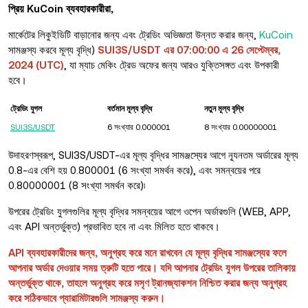
প্রিয় KuCoin ব্যবহারকারীরা,
মার্কেটের লিকুইডিটি বাড়ানোর জন্য এবং ট্রেডিং অভিজ্ঞতা উন্নত করার জন্য,
KuCoin
সামঞ্জস্য করবে মূল্য বৃদ্ধি)
SUI3S/USDT এর 07:00:00 এ 26 সেপ্টেম্বর,
2024 (UTC)
, যা ম্যাচ মেকিং ট্রেড অফের জন্য আরও যুক্তিসঙ্গত এবং উপকারী
হবে।
ট্রেডিং যুগল
বর্তমান মূল্য বৃদ্ধি
নতুন মূল্য বৃদ্ধি
SUI3S/USDT
6 সংখ্যার 0.000001
8 সংখ্যার 0.00000001
উদাহরণস্বরূপ, SUI3S/USDT-এর মূল্য বৃদ্ধির সামঞ্জস্যের আগে ন্যূনতম অর্ডারের মূল্য
0.8-এর বেশি হয় 0.800001 (6 সংখ্যা সমর্থন করে), এবং সমন্বয়ের পরে
0.80000001 (8 সংখ্যা সমর্থন করে)৷
উপরের ট্রেডিং যুগলগুলির মূল্য বৃদ্ধির সমন্বয়ের আগে ওপেন অর্ডারগুলি (WEB, APP,
এবং API অন্তর্ভুক্ত) প্রভাবিত হবে না এবং মিলিত হতে থাকবে।
API ব্যবহারকারীদের জন্য, অনুগ্রহ করে মনে রাখবেন যে মূল্য বৃদ্ধির সামঞ্জস্যের ফলে
আপনার অর্ডার দেওয়ার সময় ত্রুটি হতে পারে। যদি আপনার ট্রেডিং যুগল উপরের তালিকায়
অন্তর্ভুক্ত থাকে, তাহলে অনুগ্রহ করে মসৃণ ট্রানজ্যাকশন নিশ্চিত করার জন্য অনুগ্রহ
করে সঠিকভাবে প্যারামিটারগুলি সামঞ্জস্য করুন।