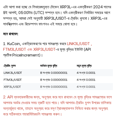
এটা আশা করা হচ্ছে যে লিভারেজযুক্ত টোকেন XRP3L-এর একত্রীকরণ 2024 সালের
9ই আগস্ট, 05:00টায় (UTC) সম্পন্ন হবে। যদি একত্রীকরণ নির্ধারিত সময়ের আগে
সম্পন্ন হয়, আমরা সেই অনুযায়ী XRP3L/USDT-র ট্রেডিং খুলবো। XRP3L-এর
সাবস্ক্রিপশন এবং রিডেম্পশন ফাংশনও এই সময়ে খোলা হবে।
মনে রাখবেন:
1. KuCoin, একত্রিতকরণের পরে সামঞ্জস্য করবে
LINK3L/USDT ,
FTM3L/USDT এবং XRP3L/USDT
-র মূল্য বৃদ্ধির ইউনিট (API
প্রতীক:PriceIncrement)।
ট্রেডিং যুগল
বর্তমান মূল্য বৃদ্ধি
নতুন মূল্য বৃদ্ধি
LINK3L/USDT
8 সংখ্যার 0.00000001
4 সংখ্যা 0.0001
FTM3L/USDT
8 সংখ্যার 0.00000001
4 সংখ্যা 0.0001
XRP3L/USDT
8 সংখ্যার 0.00000001
4 সংখ্যা 0.0001
2. API ব্যবহারকারীদের জন্য, অনুগ্রহ করে মনে রাখবেন যে মূল্য বৃদ্ধির সামঞ্জস্যের ফলে
আপনার অর্ডার দেওয়ার সময় ত্রুটি হতে পারে। যদি আপনার ট্রেডিং যুগল উপরের তালিকায়
অন্তর্ভুক্ত থাকে, তাহলে অনুগ্রহ করে মসৃণ ট্রানজ্যাকশন নিশ্চিত করার জন্য অনুগ্রহ
করে সঠিকভাবে প্যারামিটারগুলি সামঞ্জস্য করুন।