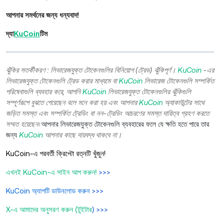
আপনার সমর্থনের জন্য ধন্যবাদ!
দ্যা
KuCoin
টিম
ঝুঁকির সতর্কীকরণ : লিভারেজযুক্ত টোকেনগুলির বিনিয়োগ (ট্রেড) ঝুঁকিপূর্ণ।
KuCoin
-এর
লিভারেজযুক্ত টোকেনগুলি ট্রেড করার মাধ্যমে বা
KuCoin
লিভারেজ টোকেনগুলি সম্পর্কিত
পরিষেবাগুলি ব্যবহার করে, আপনি
KuCoin
লিভারেজযুক্ত টোকেনগুলির ঝুঁকিগুলি
সম্পূর্ণরূপে বুঝতে পেরেছেন বলে মনে করা হয় এবং আপনার
KuCoin
অ্যাকাউন্টের সাথে
জড়িত সমস্ত এবং সম্পর্কিত ট্রেডিং বা নন-ট্রেডিং আচরণের সমস্ত দায়িত্ব গ্রহণ করতে
সম্মত হয়েছেন৷
আপনার লিভারেজযুক্ত টোকেনগুলি ব্যবহারের ফলে যে ক্ষতি হতে পারে তার
জন্য
KuCoin
আপনার কাছে দায়বদ্ধ থাকবে না।
KuCoin-এ পরবর্তী ক্রিপ্টো রত্নটি খুঁজুন!
এখনই KuCoin-এ সাইন আপ করুন!
>>>
KuCoin অ্যাপটি ডাউনলোড করুন
>>>
X-এ আমাদের অনুসরণ করুন (টুইটার
) >>>