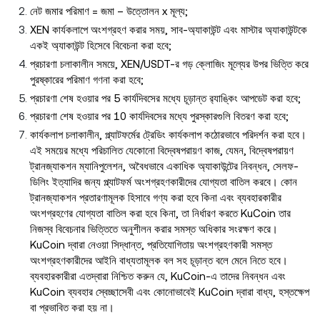
নেট জমার পরিমাণ = জমা – উত্তোলন x মূল্য;
XEN কার্যকলাপে অংশগ্রহণ করার সময়, সাব-অ্যাকাউন্ট এবং মাস্টার অ্যাকাউন্টকে
একই অ্যাকাউন্ট হিসেবে বিবেচনা করা হবে;
প্রচারণা চলাকালীন সময়ে, XEN/USDT-র গড় ক্লোজিং মূল্যের উপর ভিত্তি করে
পুরষ্কারের পরিমাণ গণনা করা হবে;
প্রচারণা শেষ হওয়ার পর 5 কার্যদিবসের মধ্যে চূড়ান্ত র‍্যাঙ্কিং আপডেট করা হবে;
প্রচারণা শেষ হওয়ার পর 10 কার্যদিবসের মধ্যে পুরস্কারগুলি বিতরণ করা হবে;
কার্যকলাপ চলাকালীন, প্ল্যাটফর্মের ট্রেডিং কার্যকলাপ কঠোরভাবে পরিদর্শন করা হবে।
এই সময়ের মধ্যে পরিচালিত যেকোনো বিদ্বেষপরায়ণ কাজ, যেমন, বিদ্বেষপরায়ণ
ট্রানজ্যাকশন ম্যানিপুলেশন, অবৈধভাবে একাধিক অ্যাকাউন্টের নিবন্ধন, সেলফ-
ডিলিং ইত্যাদির জন্য প্ল্যাটফর্ম অংশগ্রহণকারীদের যোগ্যতা বাতিল করবে। কোন
ট্রানজ্যাকশন প্রতারণামূলক হিসাবে গণ্য করা হবে কিনা এবং ব্যবহারকারীর
অংশগ্রহণের যোগ্যতা বাতিল করা হবে কিনা, তা নির্ধারণ করতে KuCoin তার
নিজস্ব বিবেচনার ভিত্তিতে অনুশীলন করার সমস্ত অধিকার সংরক্ষণ করে।
KuCoin দ্বারা নেওয়া সিদ্ধান্ত, প্রতিযোগিতায় অংশগ্রহণকারী সমস্ত
অংশগ্রহণকারীদের আইনি বাধ্যতামূলক বল সহ চূড়ান্ত বলে মেনে নিতে হবে।
ব্যবহারকারীরা এতদ্বারা নিশ্চিত করুন যে, KuCoin-এ তাদের নিবন্ধন এবং
KuCoin ব্যবহার স্বেচ্ছাসেবী এবং কোনোভাবেই KuCoin দ্বারা বাধ্য, হস্তক্ষেপ
বা প্রভাবিত করা হয় না।