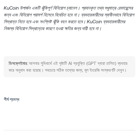
KuCoin উপার্জন একটি ঝুঁকিপূর্ণ বিনিয়োগ চ্যানেল। প্রদানকৃত তথ্য শুধুমাত্র রেফারেন্সের
জন্য এবং বিনিয়োগ পরামর্শ হিসেবে বিবেচিত হবে না। ব্যবহারকারীদের স্বাধীনভাবে বিনিয়োগ
সিদ্ধান্ত নিতে হবে এবং সংশ্লিষ্ট ঝুঁকি বহন করতে হবে। KuCoin ব্যবহারকারীদের
নিজস্ব বিনিয়োগ সিদ্ধান্তের কারণে হওয়া ক্ষতির জন্য দায়ী হবে না।
ডিসক্লেইমার:
আপনার সুবিধার্থে এই পৃষ্ঠাটি AI প্রযুক্তি (GPT দ্বারা চালিত) ব্যবহার
করে অনুবাদ করা হয়েছে। সবচেয়ে সঠিক তথ্যের জন্য, মূল ইংরেজি সংস্করণটি দেখুন।
শীর্ষ প্রবন্ধ