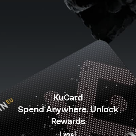
KuCard
Spend Anywhere. Unlock
Rewards