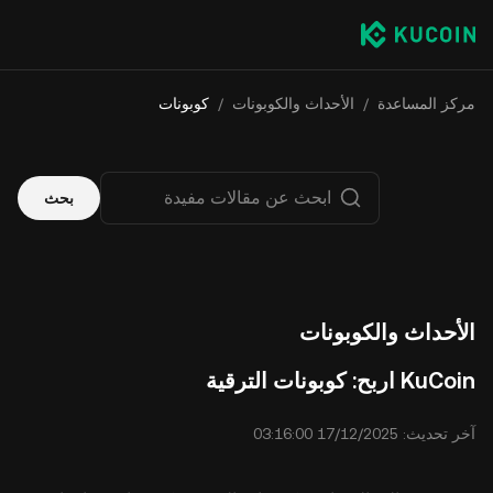
مركز المساعدة
/
الأحداث والكوبونات
/
كوبونات
بحث
الأحداث والكوبونات
KuCoin اربح: كوبونات الترقية
آخر تحديث: ⁦03:16:00 17/12/2025⁩