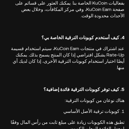
بفعاليات KuCoin الخاصة بنا. يمكنك العثور على قسائم على
صفحة KuCoin Earn، وفي مركز المكافآت، وخلال بعض
الأحداث محدودة الوقت.
4. كيف أستخدم كوبونات الترقية الخاصة بي؟
عند اشتراك في منتجات KuCoin Earn، سيتم استخدام قسيمة
Rate-Up بشكل افتراضي إذا كان المنتج يسمح بذلك. يمكنك
أيضًا اختيار استخدام كوبونات الترقية الأخرى، إذا كان لديك أي
منها.
5. كيف توفر كوبونات الترقية فائدة إضافية؟
هناك نوعان من كوبونات الترقية:
1. كوبونات ترقية الأصل الأساسي
تطبق هذه الكوبونات زيادة على مبلغ ثابت من رأس المال وفقًا
لمعدل الفائدة المعلن للكوبون.