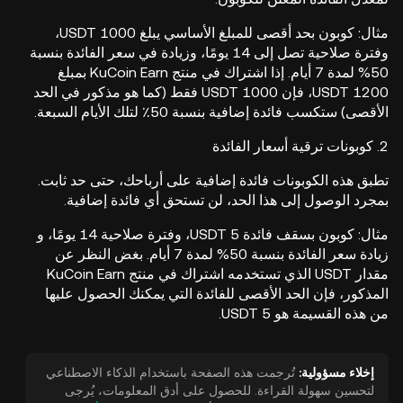
مثال: كوبون بحد أقصى للمبلغ الأساسي يبلغ 1000 USDT،
وفترة صلاحية تصل إلى 14 يومًا، وزيادة في سعر الفائدة بنسبة
50% لمدة 7 أيام. إذا اشتراك في منتج KuCoin Earn بمبلغ
1200 USDT، فإن 1000 USDT فقط (كما هو مذكور في الحد
الأقصى) ستكسب فائدة إضافية بنسبة 50٪ لتلك الأيام السبعة.
2. كوبونات ترقية أسعار الفائدة
تطبق هذه الكوبونات فائدة إضافية على أرباحك، حتى حد ثابت.
بمجرد الوصول إلى هذا الحد، لن تستحق أي فائدة إضافية.
مثال: كوبون بسقف فائدة 5 USDT، وفترة صلاحية 14 يومًا، و
زيادة سعر الفائدة بنسبة 50% لمدة 7 أيام. بغض النظر عن
مقدار USDT الذي تستخدمه اشتراك في منتج KuCoin Earn
المذكور، فإن الحد الأقصى للفائدة التي يمكنك الحصول عليها
من هذه القسيمة هو 5 USDT.
إخلاء مسؤولية:
تُرجمت هذه الصفحة باستخدام الذكاء الاصطناعي
لتحسين سهولة القراءة. للحصول على أدق المعلومات، يُرجى