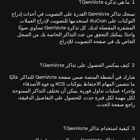
1. ما هي تذكرة GemVote؟
تمنحك تذاكر GemVote القدرة على التصويت في أحداث إدراج
التوكنات على KuCoin. استخدمها للتصويت لإدراج العملات
المشفرة المفضلة لديك. كل تذكرة GemVote تساوي صوتًا
واحدًا. يمكنك التحقق من عدد التذاكر الخاصة بك من السجل
الخاص بك في صفحة التصويت للإدراج.
2. كيف يمكنني الحصول على تذاكر GemVote؟
شارك في أنشطة المنصة ضمن صفحة GemVote للتذاكر. غالبًا
ما تتضمن المهام الاحتفاظ بتوكنات KCS ودعوة الأصدقاء
وإجراء عمليات تداول فورية. يمكن أن تختلف التذاكر الممنوحة
لكل مهمة لكل فترة حدث. للحصول على التفاصيل الدقيقة،
راجع صفحة الحدث.
3. كيفية استخدام تذاكر GemVote؟