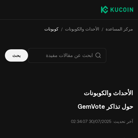
مركز المساعدة
/
الأحداث والكوبونات
/
كوبونات
بحث
الأحداث والكوبونات
حول تذاكر GemVote
آخر تحديث: ⁦02:34:07 30/07/2025⁩