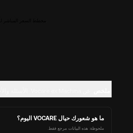
مخطط السعر المباشر لـ ocare ex Machina (VOCARE
ملخص
عن Vocare ex Machina
الأسئلة والأج
ما هو شعورك حيال VOCARE اليوم؟
ملحوظة: هذه البيانات مرجع فقط.