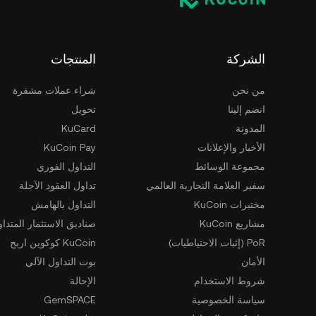
الشركة
المنتجات
من نحن
شراء عملات مشفرة
انضم إلينا
تحويل
المدونة
KuCard
الأخبار والإعلانات
KuCoin Pay
مجموعة الوسائط
التداول الفوري
سفير العلامة التجارية العالمي
تداول العقود الآجلة
مختبرات KuCoin
التداول بالهامش
مشاريع KuCoin
صناديق الاستثمار المتداو
PoR (إثبات الاحتياطيات)
KuCoin كوكوين اربح
الأمان
بوت التداول الآلي
شروط الاستخدام
الإحالة
سياسة الخصوصية
GemSPACE