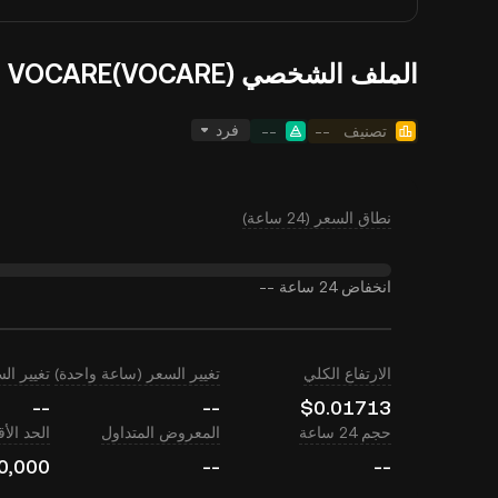
الملف الشخصي VOCARE(VOCARE)
فرد
تصنيف
--
--
نطاق السعر (24 ساعة)
انخفاض 24 ساعة
--
الارتفاع الكلي
تغيير السعر (ساعة واحدة)
تغيير السعر (
--
--
$0.01713
حجم 24 ساعة
المعروض المتداول
الحد ال
0,000
--
--