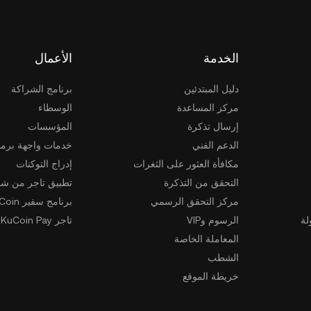
الخدمة
الأعمال
دليل المبتدئين
برنامج الشراكة
مركز المساعدة
الوسطاء
إرسال تذكرة
المؤسسات
الدعم الفني
خدمات واجهة برمج
مكافأة العثور على الثغرات
إدراج التوكنات
التحقق من التذكرة
تطبيق تاجر من شخ
مركز التحقق الرسمي
برنامج سفير KuCoin
لة
الرسوم وVIP
تاجر KuCoin Pay
المعاملة الخاصة
الشطب
خريطة الموقع