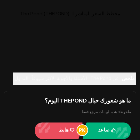
مخطط السعر المباشر لـ The Pond (THEPOND)
ملخص
عن The Pond
الأسئلة والأجوبة الأكثر شيوعاً
التداول
ما هو شعورك حيال THEPOND اليوم؟
ملحوظة: هذه البيانات مرجع فقط.
صاعد
هابط