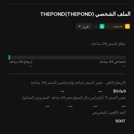
الملف الشخصي THEPOND(THEPOND)
تصنيف
--
--
فرد
نطاق السعر (24 ساعة)
انخفاض 24 ساعة
ارتفاع 24 ساعة
--
--
الارتفاع الكلي
تغيير السعر (ساعة واحدة)
تغيير السعر (24 ساعة)
--
--
$0.0₉9
تغيير السعر (7 أيام)
رأس مال السوق
حجم 24 ساعة
المعروض المتداول
--
--
--
--
الحد الأقصى للمعروض
500T