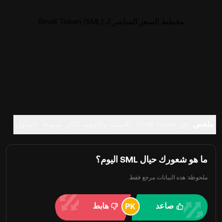
مخطط السعر المباشر لـ Smell Token (SML)
ملخص
عن Smell Token
الأسئلة والأجوبة الأكثر شيوعاً
التداول
ما هو شعورك حيال SML اليوم؟
ملحوظة: هذه البيانات مرجع فقط.
صاعد
هابط