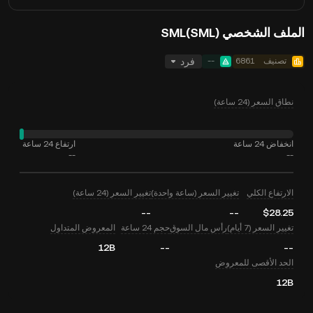
الملف الشخصي SML(SML)
تصنيف
6861
--
فرد
نطاق السعر (24 ساعة)
انخفاض 24 ساعة
ارتفاع 24 ساعة
--
--
الارتفاع الكلي
تغيير السعر (ساعة واحدة)
تغيير السعر (24 ساعة)
--
--
$28.25
تغيير السعر (7 أيام)
رأس مال السوق
حجم 24 ساعة
المعروض المتداول
12B
--
--
الحد الأقصى للمعروض
12B