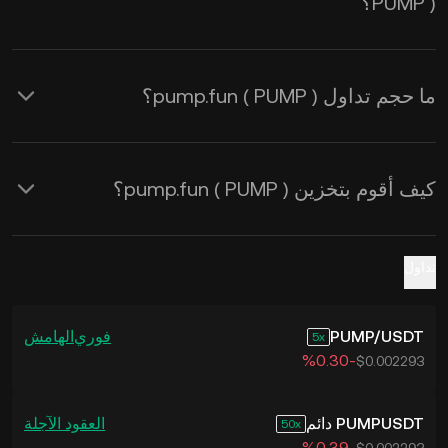
PUMP )؟
ما حجم تداول pump.fun ( PUMP )؟
كيف أقوم بتخزين pump.fun ( PUMP )؟
تداول
USDT
/
PUMP
فوري
الهامش
5
‮-‭0.30‬%‬
$0.002293
PUMPUSDT دائم
العقود الآجلة
50
‮-‭0.39‬%‬