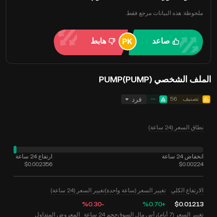
ملحوظة: هذه البيانات مرجع فقط.
صاعد
هابط
الملف الشخصي PUMP(PUMP)
تصنيف
56
--
فرد
نطاق السعر (24 ساعة)
انخفاض 24 ساعة
ارتفاع 24 ساعة
$0.002356
$0.00224
الارتفاع الكلي
تغيير السعر (ساعة واحدة)
تغيير السعر (24 ساعة)
‮-‭0.30‬%‬
‮+‭0.70‬%‬
$0.01213
تغيير السعر (7 أيام)
رأس مال السوق
حجم 24 ساعة
المعروض المتداول