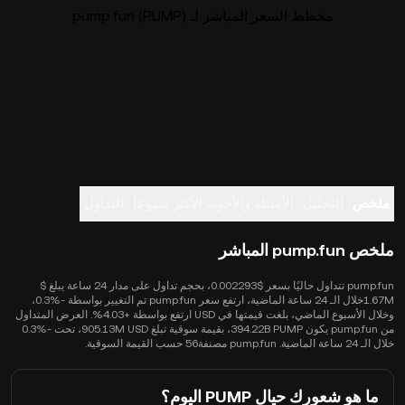
مخطط السعر المباشر لـ pump.fun (PUMP)
ملخص
التحليل
الأسئلة والأجوبة الأكثر شيوعاً
التداول
ملخص pump.fun المباشر
pump.fun تتداول حاليًا بسعر $0.002293، بحجم تداول على مدار 24 ساعة يبلغ $
1.67Mخلال الـ 24 ساعة الماضية، ارتفع سعر pump.fun تم التغيير بواسطة -‎0.3%،
وخلال الأسبوع الماضي، بلغت قيمتها في USD ارتفع بواسطة +4.03%. العرض المتداول
من pump.fun يكون 394.22B PUMP، بقيمة سوقية تبلغ 905.13M USD، تحت -‎0.3%
خلال الـ 24 ساعة الماضية. pump.fun مصنفة56 حسب القيمة السوقية.
ما هو شعورك حيال PUMP اليوم؟