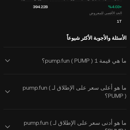
394.22B
‮+‭4.03‬%‬
الحد الأقصى للمعروض
1T
الأسئلة والأجوبة الأكثر شيوعاً
ما هي قيمة 1 pump.fun ( PUMP )؟
يوفر KuCoin تحديثات أسعار USD في
الوقت الفعلي لـ pump.fun ( PUMP ). يتأثر
ما هو أعلى سعر على الإطلاق لـ pump.fun (
سعر pump.fun بالعرض والطلب ، بالإضافة
PUMP )؟
إلى معنويات السوق. استخدم حاسبة
KuCoin للحصول على
PUMP إلى USD
ما هو أدنى سعر على الإطلاق لـ pump.fun (
أسعار الصرف في الوقت الفعلي.