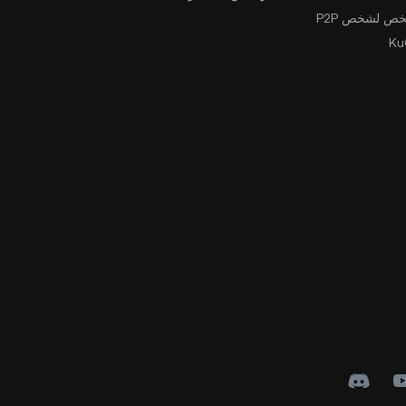
ص لشخص P2P