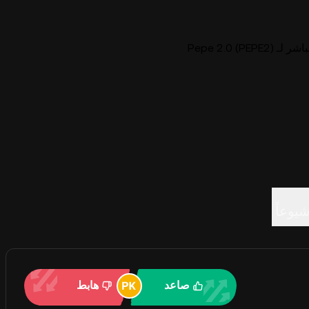
Pepe 2.0 ()
شيوعاً
صاعد
هابط