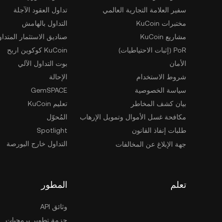
سفير العلامة التجارية العالمي
تداول العقود الآجلة
مختبرات KuCoin
التداول بالهامش
مشاريع KuCoin
صناديق الاستثمار المتداو
PoR (إثبات الاحتياطيات)
KuCoin كوكوين اربح
الأمان
بوت التداول الآلي
شروط الاستخدام
الإحالة
سياسة الخصوصية
GemSPACE
بيان كشف المخاطر
تعليم KuCoin
مكافحة غسل الأموال وتمويل الإرهاب
المُحوّل
طلبات إنفاذ القانون
Spotlight
التداول خارج البورصة
جهة الإبلاغ عن المخالفات
تعلم
المطور
وثائق API
حزمة تطوير برمجيات