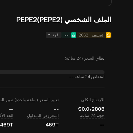
الملف الشخصي PEPE2(PEPE2)
فرد
تصنيف
2062
--
نطاق السعر (24 ساعة)
انخفاض 24 ساعة
--
الارتفاع الكلي
تغيير السعر (ساعة واحدة)
تغيير السعر (
--
--
$0.0₆2808
حجم 24 ساعة
المعروض المتداول
الحد ال
469T
469T
--