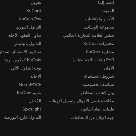
انضم إلينا
تحويل
المدونة
KuCard
الأخبار والإعلانات
KuCoin Pay
مجموعة الوسائط
التداول الفوري
سفير العلامة التجارية العالمي
تداول العقود الآجلة
مختبرات KuCoin
التداول بالهامش
مشاريع KuCoin
صناديق الاستثمار المتداو
PoR (إثبات الاحتياطيات)
KuCoin كوكوين اربح
الأمان
بوت التداول الآلي
شروط الاستخدام
الإحالة
سياسة الخصوصية
GemSPACE
بيان كشف المخاطر
تعليم KuCoin
مكافحة غسل الأموال وتمويل الإرهاب
المُحوّل
طلبات إنفاذ القانون
Spotlight
التداول خارج البورصة
جهة الإبلاغ عن المخالفات