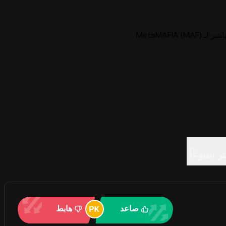
MetaMAFIA )
ثر شيوعاً
صاعد
هابط