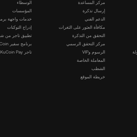
مركز المساعدة
الوسطاء
إرسال تذكرة
المؤسسات
الدعم الفني
خدمات واجهة برمج
مكافأة العثور على الثغرات
إدراج التوكنات
التحقق من التذكرة
تطبيق تاجر من شخ
مركز التحقق الرسمي
برنامج سفير KuCoin
لة
الرسوم وVIP
تاجر KuCoin Pay
المعاملة الخاصة
الشطب
خريطة الموقع