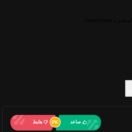
ـ KWAI (KWAI)
اً
صاعد
هابط