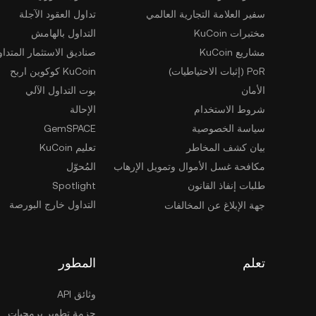
سفير العلامة التجارية العالمي
تداول العقود الآجلة
مختبرات KuCoin
التداول بالهامش
مشاريع KuCoin
صناديق الاستثمار المتداو
PoR (إثبات الاحتياطيات)
KuCoin كوكوين اربح
الأمان
بوت التداول الآلي
شروط الاستخدام
الإحالة
سياسة الخصوصية
GemSPACE
بيان كشف المخاطر
تعليم KuCoin
مكافحة غسل الأموال وتمويل الإرهاب
المُحوّل
طلبات إنفاذ القانون
Spotlight
التداول خارج البورصة
جهة الإبلاغ عن المخالفات
تعلم
المطور
وثائق API
حزمة تطوير برمجيات