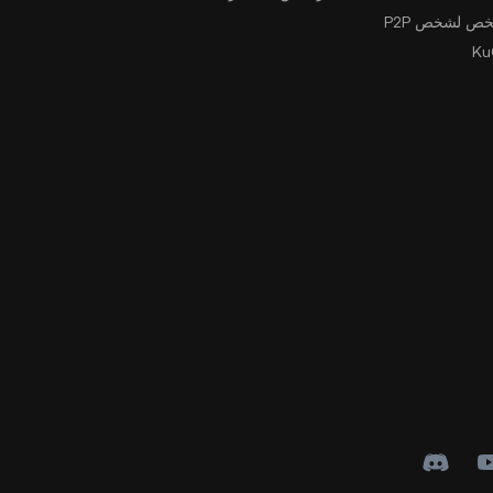
ص لشخص P2P