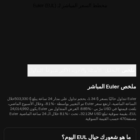
مخطط السعر المباشر لـ Euler (EUL)
ملخص
التحليل
الأسئلة والأجوبة الأكثر شيوعاً
التداول
ملخص Euler المباشر
Euler تتداول حاليًا بسعر $ 1.34، بحجم تداول على مدار 24 ساعة يبلغ $ 503,330خلال
الساعة الماضية، ارتفع سعر Euler تم التغيير بواسطة -‎8.1%، وخلال الأسبوع الماضي،
بلغت قيمتها في USD مرّ بي -‎8.85%. العرض المتداول من Euler يكون 24,014,992
EUL، بقيمة سوقية تبلغ 32.12M USD، تحت -‎8.1% خلال الـ 24 ساعة الماضية. Euler
مصنفة470 حسب القيمة السوقية.
ما هو شعورك حيال EUL اليوم؟