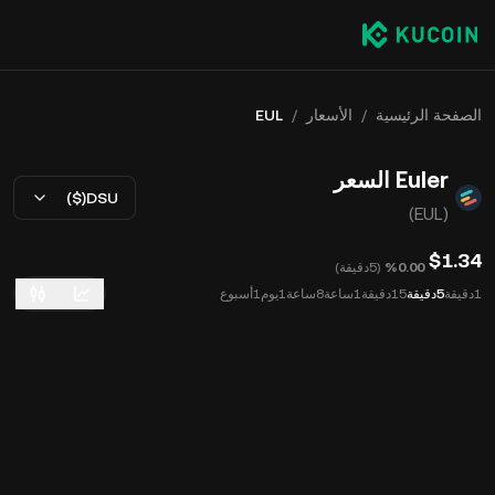
الصفحة الرئيسية
/
الأسعار
/
EUL
Euler السعر
USD($)
(EUL)
$1.34
‮‭0.00‬%‬
(
5دقيقة
)
1دقيقة
5دقيقة
15دقيقة
1ساعة
8ساعة
1يوم
1أسبوع