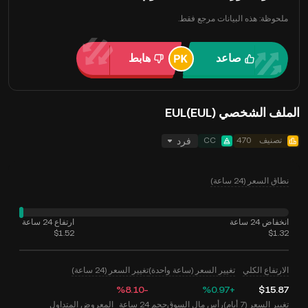
ملحوظة: هذه البيانات مرجع فقط.
صاعد
هابط
الملف الشخصي EUL(EUL)
تصنيف
470
CC
فرد
نطاق السعر (24 ساعة)
انخفاض 24 ساعة
ارتفاع 24 ساعة
$1.52
$1.32
الارتفاع الكلي
تغيير السعر (ساعة واحدة)
تغيير السعر (24 ساعة)
‮-‭8.10‬%‬
‮+‭0.97‬%‬
$15.87
تغيير السعر (7 أيام)
رأس مال السوق
حجم 24 ساعة
المعروض المتداول