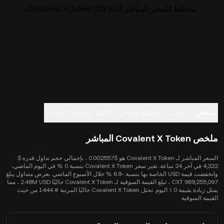
مخطط السعر المباشر لـ Covalent X Token (CXT)
ملخص
التحليل
الأسئلة والأجوبة الأكثر شيوعاً
التداول
ملخص Covalent X Token المباشر
السعر المباشر لـ Covalent X Token هو $0.002557 ، بإجمالي حجم تداول قدره $
4,322 في آخر 24 ساعة. تغير سعر Covalent X Token بنسبة 0 % في اليوم الماضي،
وانخفضت قيمة USD الخاصة بها بنسبة -‎6.9 % خلال الأسبوع الماضي. بعرض متداول يبلغ
969,255,097 CXT ، تبلغ القيمة السوقية لـ Covalent X Token حاليًا 2.48M USD ، مما
يمثل زيادة بقيمة 0 ٪ اليوم. تحتل Covalent X Token حاليًا المرتبة # 1444 من حيث
القيمة السوقية.