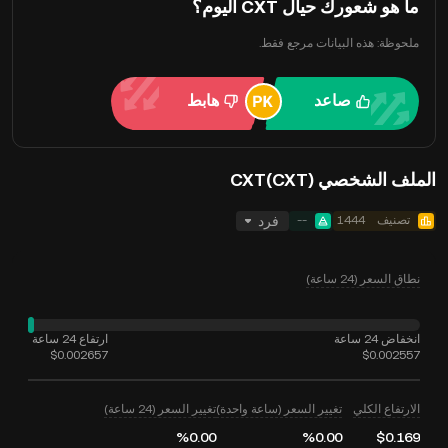
ما هو شعورك حيال CXT اليوم؟
ملحوظة: هذه البيانات مرجع فقط.
صاعد
هابط
الملف الشخصي CXT(CXT)
تصنيف
1444
--
فرد
نطاق السعر (24 ساعة)
انخفاض 24 ساعة
ارتفاع 24 ساعة
$0.002657
$0.002557
الارتفاع الكلي
تغيير السعر (ساعة واحدة)
تغيير السعر (24 ساعة)
‮‭0.00‬%‬
‮‭0.00‬%‬
$0.169