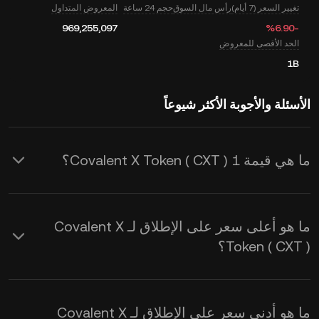
تغيير السعر (7 أيام)
رأس مال السوق
حجم 24 ساعة
المعروض المتداول
969,255,097
‮-‭6.90‬%‬
الحد الأقصى للمعروض
1B
الأسئلة والأجوبة الأكثر شيوعاً
ما هي قيمة 1 Covalent X Token ( CXT )؟
يوفر KuCoin تحديثات أسعار USD في
الوقت الفعلي لـ Covalent X Token ( CXT
ما هو أعلى سعر على الإطلاق لـ Covalent X
). يتأثر سعر Covalent X Token بالعرض
Token ( CXT )؟
والطلب ، بالإضافة إلى معنويات السوق.
استخدم حاسبة KuCoin للحصول على
CXT
ما هو أدنى سعر على الإطلاق لـ Covalent X
إلى USD
أسعار الصرف في الوقت الفعلي.