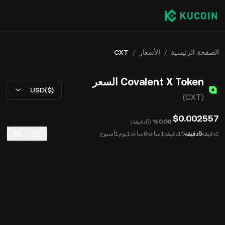
الصفحة الرئيسية
/
الأسعار
/
CXT
Covalent X Token السعر
USD($)
(CXT)
$0.002557
‮‭0.00‬%‬
(
5دقيقة
)
1دقيقة
5دقيقة
15دقيقة
1ساعة
8ساعة
1يوم
1أسبوع