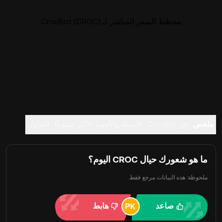
مخطط السعر المباشر لـ CrocBot (CROC)
ملخص
عن CrocBot
الأسئلة والأجوبة الأكثر شيوعاً
التداول
ما هو شعورك حيال CROC اليوم؟
ملحوظة: هذه البيانات مرجع فقط.
صاعد
هابط