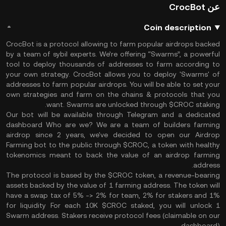
عن CrocBot
Coin description
CrocBot is a protocol allowing to farm popular airdrops backed
by a team of sybil experts. We’re offering “Swarms”, a powerful
tool to deploy thousands of addresses to farm according to
your own strategy. CrocBot allows you to deploy 'Swarms' of
addresses to farm popular airdrops. You will be able to set your
own strategies and farm on the chains & protocols that you
want. Swarms are unlocked through $CROC staking.
Our bot will be available through Telegram and a dedicated
dashboard Who are we? We are a team of builders farming
airdrop since 2 years, we've decided to open our Airdrop
Farming bot to the public through $CROC, a token with healthy
tokenomics meant to back the value of an airdrop farming
address.
The protocol is based by the $CROC token, a revenue-bearing
assets backed by the value of 1 farming address. The token will
have a swap tax of 5% -> 2% for team, 2% for stakers and 1%
for liquidity For each 10K $CROC staked, you will unlock 1
Swarm address. Stakers receive protocol fees (claimable on our
dashboard)