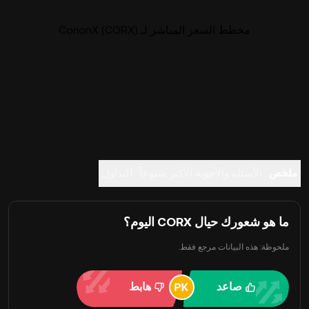
مخطط السعر المباشر لـ CorionX (CORX)
ملخص
الأسئلة والأجوبة الأكثر شيوعاً
التداول
ما هو شعورك حيال CORX اليوم؟
ملحوظة: هذه البيانات مرجع فقط.
صاعد
هابط