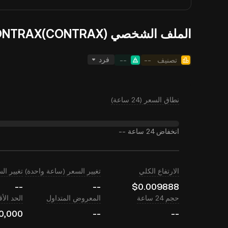
الملف الشخصي CONTRAX(CONTRAX)
فرد
تصنيف
--
--
نطاق السعر (24 ساعة)
انخفاض 24 ساعة
--
الارتفاع الكلي
تغيير السعر (ساعة واحدة)
تغيير السعر (
--
--
$0.009888
حجم 24 ساعة
المعروض المتداول
الحد ال
0,000
--
--