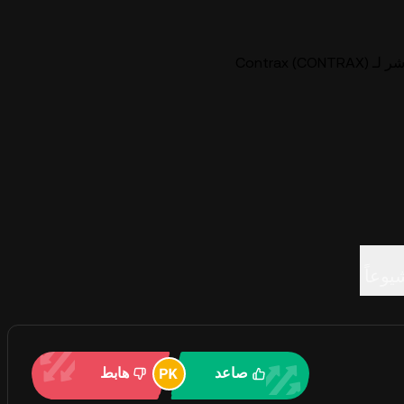
Contrax )
يوعاً
صاعد
هابط