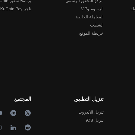
مركز التحقق الرسمي
برنامج سفير KuCoin
لة
الرسوم وVIP
تاجر KuCoin Pay
المعاملة الخاصة
الشطب
خريطة الموقع
تنزيل التطبيق
المجتمع
تنزيل للأندرويد
تنزيل iOS