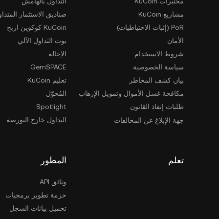
مختبرات KuCoin
التداول بالهامش
مشاريع KuCoin
صناديق الاستثمار المتداو
PoR (إثبات الاحتياطيات)
KuCoin كوكوين اربح
الأمان
بوت التداول الآلي
شروط الاستخدام
الإحالة
سياسة الخصوصية
GemSPACE
بيان كشف المخاطر
تعليم KuCoin
مكافحة غسل الأموال وتمويل الإرهاب
المُحوّل
طلبات إنفاذ القانون
Spotlight
التداول خارج البورصة
جهة الإبلاغ عن المخالفات
تعلم
المطور
وثائق API
حزمة تطوير برمجيات
تحميل بيانات السجل