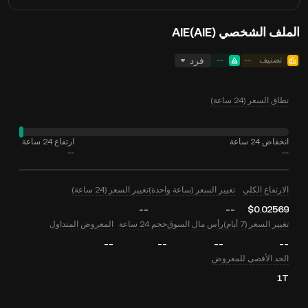
الملف الشخصي AIE(AIE)
تصنيف
--
--
فرد
نطاق السعر (24 ساعة)
انخفاض 24 ساعة
ارتفاع 24 ساعة
--
--
الارتفاع الكلي
تغيير السعر (ساعة واحدة)
تغيير السعر (24 ساعة)
--
--
$0.02569
تغيير السعر (7 أيام)
رأس مال السوق
حجم 24 ساعة
المعروض المتداول
--
--
--
--
الحد الأقصى للمعروض
1T