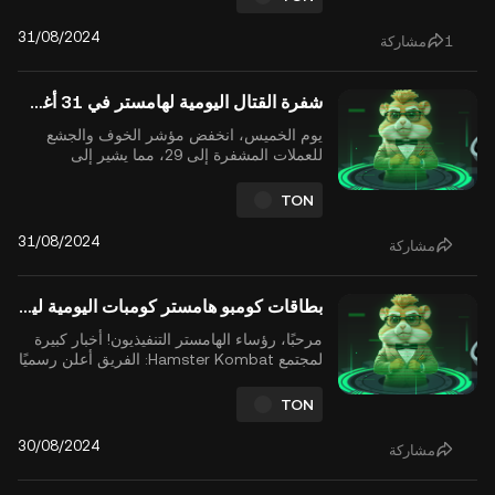
(TGE) والتوزيع المجاني، المقرر في 26 سبتمبر
2024. هذا الحدث، الذي تأجل من موعده الأصلي
31/08/2024
1
مشاركة
في يوليو، يُعتبر من أكبر عمليات التوزيع المجا...
شفرة القتال اليومية لهامستر في 31 أغسطس 2024
يوم الخميس، انخفض مؤشر الخوف والجشع
للعملات المشفرة إلى 29، مما يشير إلى
"الخوف"، في حين يستمر البيتكوين في التداول
تحت علامة الـ60,000 دولار الحرجة. وسط هذه
TON
التقلبات، يواصل لاعبو هامستر كومبات وضع
الاستراتيجيات، مع التركيز على زيادة أرباحهم
31/08/2024
مشاركة
داخل اللعبة قبل الحدث المنتظر بشدة $HMSTR
TGE والتوزيع الم...
بطاقات كومبو هامستر كومبات اليومية ليوم 30 أغسطس 2024
مرحبًا، رؤساء الهامستر التنفيذيون! أخبار كبيرة
لمجتمع Hamster Kombat: الفريق أعلن رسميًا
أن حدث توليد توكن HMSTR (TGE) وإسقاط
التوكن سيتم في 26 سبتمبر 2024. للاستعداد
TON
لهذا الحدث الهام، تأكد من تحقيق أقصى استفادة
من المكافآت داخل اللعبة من خلال المشاركة
30/08/2024
مشاركة
في تحدي اليومي كومبو والمهام اليومية الأخرى.
أد...