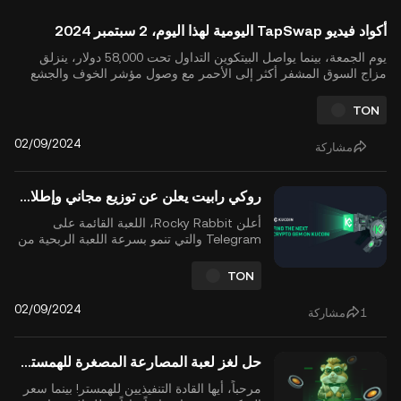
أكواد فيديو TapSwap اليومية لهذا اليوم، 2 سبتمبر 2024
يوم الجمعة، بينما يواصل البيتكوين التداول تحت 58,000 دولار، ينزلق
مزاج السوق المشفر أكثر إلى الأحمر مع وصول مؤشر الخوف والجشع
للعملات المشفرة إلى 26. في TapSwap، يمكنك تحويل هذا الركود في
السوق إلى فرصة لكسب المزيد من المكافآت باستخدام أكواد الفيديو
TON
السرية لهذا اليوم. اربح ما يصل إلى 1.6 مليون عملة ...
02/09/2024
مشاركة
روكي رابيت يعلن عن توزيع مجاني وإطلاق رمز على شبكة المفتوحة (TON) في 23 سبتمبر
أعلن Rocky Rabbit، اللعبة القائمة على
Telegram والتي تنمو بسرعة اللعبة الربحية من
خلال النقر، رسميًا عن إطلاق عملة $RBTC التي
طال انتظارها على شبكة The Open Network
TON
(TON)، المقرر في 23 سبتمبر 2024. سيكون
هذا الإطلاق مصحوبًا بحدث التوزيع المجاني
02/09/2024
1
مشاركة
(إيردروب) كبير لأعضاء المجتمع النشطين في
اللعبة في نفس ...
حل لغز لعبة المصارعة المصغرة للهمستر، 2 سبتمبر 2024
مرحباً، أيها القادة التنفيذيين للهمستر! بينما سعر