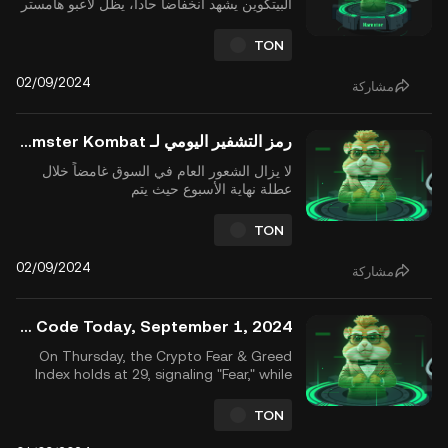
البيتكوين يشهد انخفاضاً حاداً، يظل لاعبو هامستر
كومبات يركزون على فتح المفاتيح الذهبية
والتحضير للحدث المنتظر توليد رموز $HMSTR
TON
(TGE) والإسقاط الجوي، المقرر في 26 سبتمبر
2024. هذا الحدث، الذي تأخر عن موعده الأصلي
02/09/2024
مشاركة
في يوليو، من المت...
رمز التشفير اليومي لـ Hamster Kombat ليوم 2 سبتمبر 2024
لا يزال الشعور العام في السوق غامضاً خلال
عطلة نهاية الأسبوع حيث يتم
تداول البيتكوين أقل من 59,000 دولار. وسط
هذه التقلبات، يواصل لاعبو Hamster
TON
Kombat وضع الاستراتيجيات، مع التركيز على
زيادة أرباحهم داخل اللعبة قبل الإطلاق المنتظر
02/09/2024
مشاركة
لـ $HMSTR TGE وairdop المقرر في 26
سبتمبر 2024. نظرة سريعة ...
Hamster Kombat Daily Cipher Code Today, September 1, 2024
On Thursday, the Crypto Fear & Greed
Index holds at 29, signaling "Fear," while
Bitcoin continues to trade below the
crucial $60,000 mark. Amid this volatility,
TON
Hamster Kombat players continue to
grow their earnings and prepare for the