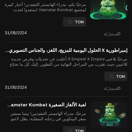
مرحبًا بكم، مدراء الهامستر التنفيذين! أخبار كبيرة
لمجتمع Hamster Kombat: استعدوا لحدث
توليد الرموز HMSTR والإسقاط الجوي المقرر
في 26 سبتمبر 2024. للاستعداد لهذا الحدث
TON
الكبير، تأكد من أنك تحقق أقصى استفادة من
مكافآت اللعبة من خلال المشاركة في تحدي
31/08/2024
مشاركة
Daily Combo ومهام يومية أخرى. أدناه، ستجد
البطاقات ال...
إمبراطورية X الحلول اليومية للمزيج، اللغز، والجناس التصويري، 31 أغسطس 2024
مرحبًا بلاعبي X Empire! X Empire أعلنت عن تحديثات وفرص جديدة
للاعبين حيث تقترب من المراحل النهائية من التطوير. إليك كل ما تحتاج
إلى معرفته لتعظيم أرباحك داخل اللعبة والاستعداد للـX Empire airdrop
القادم، المتوقع بحلول أكتوبر 2024. بالإضافة إلى ذلك، لا تفوت إضافات
TON
الشخصيات الجديدة والإعلان الهام عن ح...
31/08/2024
مشاركة
لعبة الألغاز الصغيرة Hamster Kombat تم حلها، 31 أغسطس 2024
مرحبًا، مدراء الهامستر التنفيذيين! بينما يستمر
سعر البيتكوين في رحلته المتقلبة، يظل لاعبو
Hamster Kombat مركزين على فتح المفاتيح
الذهبية والتحضير لحدث توليد رمز $HMSTR
TON