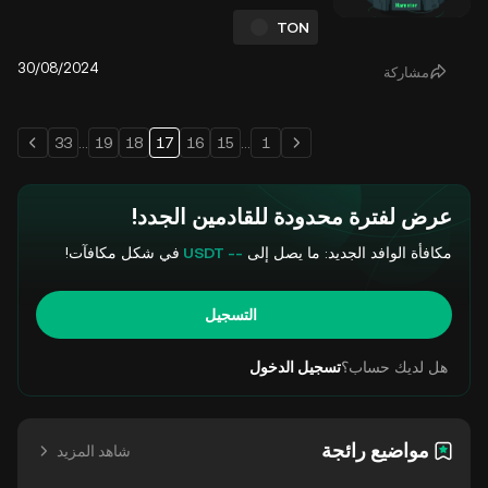
يظل لاعبو هامستر كومبات مركزين على فتح
المفاتيح الذهبية والتحضير لحدث توليد رموز
TON
HMSTR المرتقب والتوزيع المجاني، المقرر في
26 سبتمبر 2024. هذا الحدث، الذي تأجل عن
30/08/2024
مشاركة
تاريخه الأصلي في يوليو، من المتوقع أن يكون
واحدًا ...
33
...
19
18
17
16
15
...
1
عرض لفترة محدودة للقادمين الجدد!
مكافأة الوافد الجديد: ما يصل إلى
-- USDT
في شكل مكافآت!
التسجيل
هل لديك حساب؟
تسجيل الدخول
مواضيع رائجة
شاهد المزيد