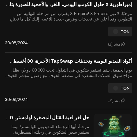
إمبراطورية X حلول الكومبو اليومي، اللغز، والأحجية للصورة بتاريخ 30 أغسطس 2024
مرحبًا، لاعبي X Empire! X Empire يقترب من مراحله النهائية من
التطوير، وقد أعلن عن تحديثات وفرص جديدة للاعبيه. إليك كل ما تحتاج
لمعرفته لتعظيم أرباحك داخل اللعبة والاستعداد للـ إيردروب X Empire
المتوقع بحلول أكتوبر 2024. بالإضافة إلى ذلك، لا تفوت آخر إضافات
TON
الشخصيات وإعلان حرق العملة الهام! لم...
30/08/2024
مشاركة
أكواد الفيديو اليومية وتحديثات TapSwap الأخيرة، 30 أغسطس 2024
يوم الجمعة، بينما تستمر بيتكوين في التداول تحت 60,000 دولار، يظل
مزاج سوق العملات المشفرة في منطقة الخوف مع وصول مؤشر الخوف
والجشع للعملات المشفرة إلى 34. في TapSwap، يمكنك تحويل هذا
التباطؤ في السوق إلى فرصة لكسب المزيد من المكافآت باستخدام أكواد
TON
الفيديو السرية الجديدة اليوم. افتح ما يصل إلى 1.6 مل...
30/08/2024
مشاركة
حل لغز لعبة القتال المصغرة لهامستر، 30 أغسطس 2024
مرحباً، أيها الرؤساء التنفيذيون للهامستر! بينما
يستمر سعر البيتكوين في رحلته المضطربة،