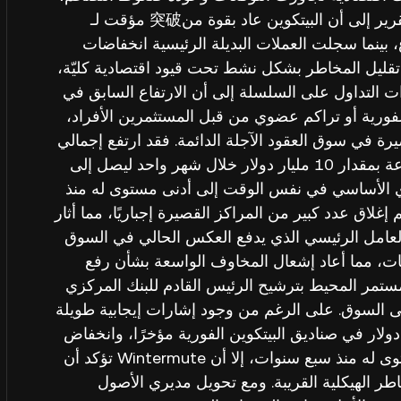
مما خلق عوائق كبيرة أمام الأصول الرقمية. يشير التقرير إلى أن البيتكوين عاد بقوة من突破 مؤقت لـ
بوع، بينما سجلت العملات البديلة الرئيسية انخفاضات
 على تقليل المخاطر بشكل نشط تحت قيود اقتصادية كليّة،
 التداول على السلسلة إلى أن الارتفاع السابق في
ورية أو تراكم عضوي من قبل المستثمرين الأفراد،
ة في سوق العقود الآجلة الدائمة. فقد ارتفع إجمالي
العقود غير المغلقة للمنتجات المشتقة للبيتكوين بسرعة بمقدار 10 مليار دولار خلال شهر واحد ليصل إلى
وري الأساسي في نفس الوقت إلى أدنى مستوى له منذ
كسر البيتكوين حاجز 80,000 دولار، تم إغلاق عدد كبير من المراكز القصيرة إجباريًا، مما أثار
ًا. العامل الرئيسي الذي يدفع العكس الحالي في السوق
ت التضخم CPI العالمية للتوقعات، مما أعاد إشعال المخاوف الواسعة بشأن رفع
مستمر المحيط بترشيح الرئيس القادم للبنك المركزي
إلى السوق. على الرغم من وجود إشارات إيجابية طويلة
ي ذلك التدفق الصافي البالغ 623 مليون دولار في صناديق البيتكوين الفورية مؤخرًا، وانخفاض
مخزون البيتكوين على منصات التداول إلى أدنى مستوى له منذ سبع سنوات، إلا أن Wintermute تؤكد أن
اطر الهيكلية القريبة. ومع تحويل مديري الأصول