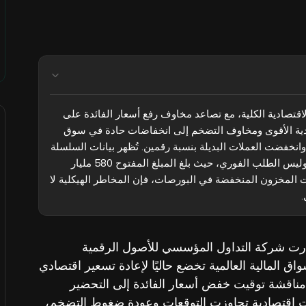
يُبرز تقرير Wintermute اليومي الأخير تحولاً في المشاعر الاقتصادية الكلية، مع تصاعد مخاوف رفع أسعار الفائدة على 
حساب التوقعات السابقة بخفضها. وقد أدى البيانات الاقتصادية الأقوى ومخاوف التضخم إلى انخفاضات حادة في سوق 
التشفير، حيث انسحب البيتكوين من مستوى 83,000 دولار وانخفضت العملات البديلة بنسبة رقمين. تُظهر بيانات السلسلة 
أن المكاسب السابقة كانت مدفوعة بأنشطة العقود الآجلة، وليس الطلب الفوري، حيث بلغ المبلغ المفتوح 580 مليار 
دولار. وعلى الرغم من التدفقات إلى صناديق ETF ومستويات المخزون المنخفضة في البورصات، فإن المخاطر الهيكلية لا 
.
Mars Fi إلى أنه في 20 مايو، أصدرت شركة التداول المؤسسي للأصول الرقمية
 الأسواق المالية العالمية تخضع حاليًا لإعادة تسعير اقتصادي
ناقشة توقيت خفض أسعار الفائدة إلى التحضير
انات اقتصادية تجاوزت التوقعات وعودة ضغوط التضخم،