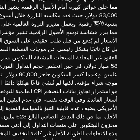
83,000 دولار، حيث فقد مكاسبه البارزة خلال أس
بنسبة两位 رقمية. ويعمل مديرو الثروة العالمية
مما يبرز هشاشة توسع الأصول الرقمية. تشير مؤشرات
الأسعار لم يُدفع من قبل طلب حقيقي على السوق الف
بل كان ناتجًا بشكل رئيسي عن موجات التغطية القصير
58 مليار دولار، في حين انخفض حجم التداول الف
عامين. وعندما 
موجة شراء مؤقتة، لكنها لم تُنشئ قاعًا هيكليًا دائم
هو استمرار تجاوز بيانا
أسعار الفائدة. وفي الوقت نفسه، فإن عدم اليقين ال
الأمريكي يضيف عدم قابلية التنبؤ بالسياسة النقدية 
الأجل، بما ف
هذه الاتجاهات الطويلة الأجل غير كافية لتخفيف المخ