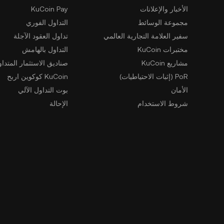
الأخبار والإعلانات
KuCoin Pay
مجموعة الوسائط
التداول الفوري
سفير العلامة التجارية العالمي
تداول العقود الآجلة
مختبرات KuCoin
التداول بالهامش
مشاريع KuCoin
صناديق الاستثمار المتداو
PoR (إثبات الاحتياطيات)
KuCoin كوكوين اربح
الأمان
بوت التداول الآلي
شروط الاستخدام
الإحالة
سياسة الخصوصية
GemSPACE
بيان كشف المخاطر
تعليم KuCoin
مكافحة غسل الأموال وتمويل الإرهاب
المُحوّل
طلبات إنفاذ القانون
Spotlight
التداول خارج البورصة
جهة الإبلاغ عن المخالفات
تعلم
المطور