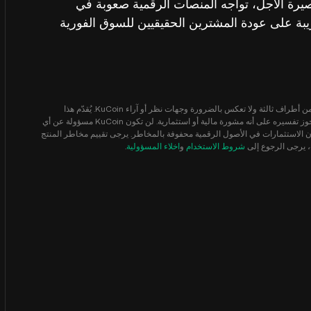
صيرة الأجل، تواجه المنصات الرقمية صعوبة في
يبة على عودة المشترين الحقيقيين للسوق الفورية
إخلاء المسؤولية: قد تكون المعلومات الواردة في هذه الصفحة قد حصلت عليها من أطراف ثالثة ولا تعكس بالضرورة وجهات نظر أو آراء KuCoin. يُقدّم هذا
المحتوى لأغراض إعلامية عامة فقط ، دون أي تمثيل أو ضمان من أي نوع ، ولا يجوز تفسيره على أنه مشورة مالية أو استثمارية. لن تكون KuCoin مسؤولة عن أي
ون الاستثمارات في الأصول الرقمية محفوفة بالمخاطر. يرجى تقييم مخاطر المنتج
، يرجى الرجوع إلى
شروط الاستخدام
و
اخلاء المسؤولية
.