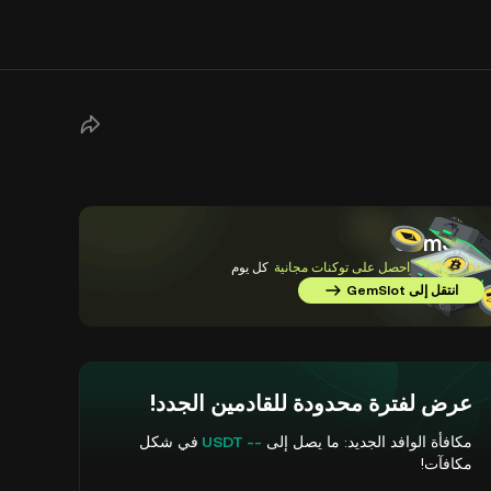
GemSlot
أكمل المهام
واحصل على توكنات مجانية
كل يوم
انتقل إلى GemSlot
عرض لفترة محدودة للقادمين الجدد!
مكافأة الوافد الجديد: ما يصل إلى
-- USDT
في شكل
مكافآت!