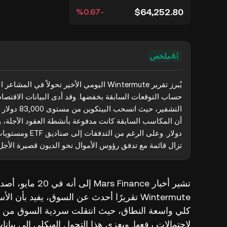
$64,252.80
‮-‭0.67‬%‬
ملخص
تزال قائمة مع تدفق رؤوس الأموال نحو الديون قصيرة الأجل
تشير أخبار nance
Wintermute تقريرًا أحدث عن السوق، يفيد بأن
كلي واسعة النطاق، حيث انتقلت سردية السوق من م
لاحتمالات رفعها. ويعزى هذا التحول الهيكلي إلى بي