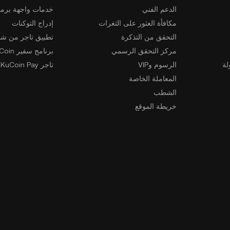
الدعم الفني
خدمات واجهة برمج
مكافأة العثور على الثغرات
إدراج التوكنات
التحقق من التذكرة
تطبيق تاجر من شخ
مركز التحقق الرسمي
برنامج سفير KuCoin
لة
الرسوم وVIP
تاجر KuCoin Pay
المعاملة الخاصة
الشطب
خريطة الموقع
تنزيل التطبيق
المجتمع