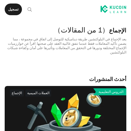
تسجيل
（
1 من المقالات
）
الإجماع
يعد الإجماع في البلوكتشين طريقة ديناميكية للتوصل إلى اتفاق في مجموعة ، مما
يضمن تأكيد المعاملات فقط عندما تتفق غالبية العقد على صحتها. اقرأ عن خوارزميات
الإجماع المختلفة ودورها في التحقق من المعاملات وتأثيرها على أمان وكفاءة شبكات
البلوكتشين.
أحدث المنشورات
الدروس التعليمية
العملات الميمية
الإجماع