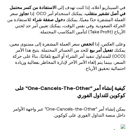
في السيناريو أعلاه، إذا كنت تهدف إلى
الاستفادة من كسر محتمل
في أصل تشفير متقلب
، يمكنك استخدام أمر OCO. إذا
تجاوز
سعر
العملة المشفرة حدًا معينًا، يمكنك
دخول صفقة شراء
للاستفادة من
الحركة الصعودية. وفي نفس الوقت، يمكنك تعيين أمر حد لجني
الأرباح (Take Profit) لتأمين المكاسب المحتملة.
وعلى العكس، إذا
انخفض
سعر العملة المشفرة إلى مستوى معين،
يمكنك
تفعيل أمر بيع
للحد من الخسائر المحتملة. يتيح هذا الأمر
(OCO) للمتداول تنفيذ أمر الشراء أو البيع تلقائيًا، بناءً على حركة
السعر، بينما يتم إلغاء الأمر الآخر لإدارة المخاطر بفعالية وزيادة
احتمالية تحقيق الأرباح.
كيفية إنشاء أمر "One-Cancels-The-Other" على
كوكوين للتداول الفوري
يمكن إنشاء أمر "One-Cancels-the-Other" عبر واجهة الأوامر
داخل منصة التداول الفوري على كوكوين.