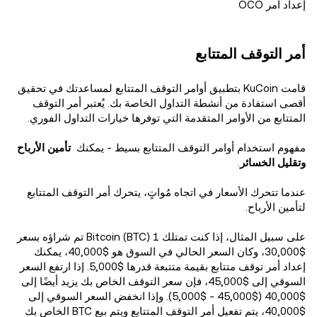
إعداد أمر OCO
أمر التوقف المتتابع
قامت KuCoin بتطبيق أوامر التوقف المتتابع لمساعدتك في تحقيق
أقصى استفادة من أنشطة التداول الخاصة بك. يُعتبر أمر التوقف
المتتابع من الأوامر المتقدمة التي توفرها خيارات التداول الفوري.
مفهوم استخدام أوامر التوقف المتتابع بسيط - يمكنك
تأمين الأرباح
وتقليل الخسائر
.
عندما تتحرك الأسعار في اتجاه مُواتٍ، يتحرك أمر التوقف المتتابع
لتأمين الأرباح.
على سبيل المثال، إذا كنت تمتلك 1 Bitcoin (BTC) تم شراؤه بسعر
$30,000، وكان السعر الحالي في السوق هو $40,000، يمكنك
إعداد أمر توقف متتابع بقيمة متتبعة قدرها $5,000. إذا ارتفع السعر
السوقي إلى $45,000، فإن سعر التوقف الخاص بك يزيد أيضًا إلى
$40,000 ($45,000 - $5,000). وإذا انخفض السعر السوقي إلى
$40,000، يتم تفعيل أمر التوقف المتتابع ويتم بيع BTC الخاص بك