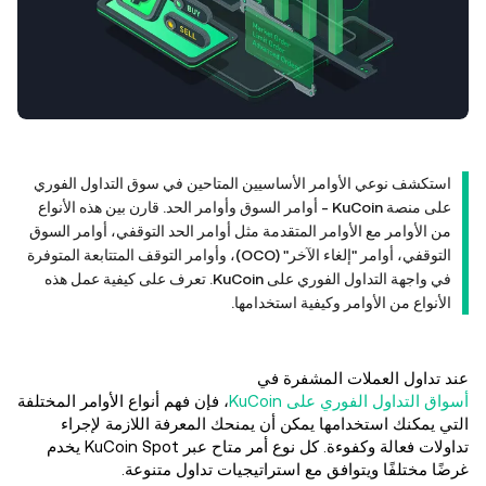
استكشف نوعي الأوامر الأساسيين المتاحين في سوق التداول الفوري
على منصة KuCoin - أوامر السوق وأوامر الحد. قارن بين هذه الأنواع
من الأوامر مع الأوامر المتقدمة مثل أوامر الحد التوقفي، أوامر السوق
التوقفي، أوامر "إلغاء الآخر" (OCO)، وأوامر التوقف المتتابعة المتوفرة
في واجهة التداول الفوري على KuCoin. تعرف على كيفية عمل هذه
الأنواع من الأوامر وكيفية استخدامها.
عند تداول العملات المشفرة في
أسواق التداول الفوري على KuCoin
، فإن فهم أنواع الأوامر المختلفة
التي يمكنك استخدامها يمكن أن يمنحك المعرفة اللازمة لإجراء
تداولات فعالة وكفوءة. كل نوع أمر متاح عبر KuCoin Spot يخدم
غرضًا مختلفًا ويتوافق مع استراتيجيات تداول متنوعة.