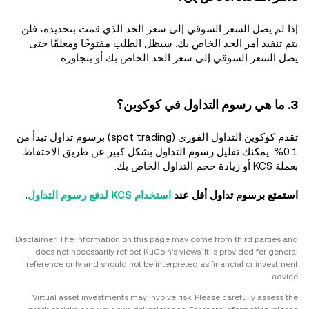
إذا لم يصل السعر السوقي إلى سعر الحد الذي قمت بتحديده، فلن
يتم تنفيذ أمر الحد الخاص بك. سيظل الطلب مفتوحًا ومعلقًا حتى
يصل السعر السوقي إلى سعر الحد الخاص بك أو يتجاوزه.
3. ما هي رسوم التداول في كوكوين؟
تقدم كوكوين التداول الفوري (spot trading) برسوم تداول تبدأ من
0.1%. يمكنك تقليل رسوم التداول بشكل كبير عن طريق الاحتفاظ
بعملة KCS أو زيادة حجم التداول الخاص بك.
استمتع برسوم تداول أقل عند
استخدام KCS لدفع رسوم التداول
.
Disclaimer: The information on this page may come from third parties and
does not necessarily reflect KuCoin’s views. It is provided for general
reference only and should not be interpreted as financial or investment
advice.
Virtual asset investments may involve risk. Please carefully assess the