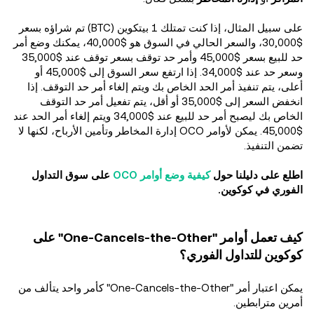
على سبيل المثال، إذا كنت تمتلك 1 بيتكوين (BTC) تم شراؤه بسعر
$30,000، والسعر الحالي في السوق هو $40,000، يمكنك وضع أمر
حد للبيع بسعر $45,000 وأمر حد توقف بسعر توقف عند $35,000
وسعر حد عند $34,000. إذا ارتفع سعر السوق إلى $45,000 أو
أعلى، يتم تنفيذ أمر الحد الخاص بك ويتم إلغاء أمر حد التوقف. إذا
انخفض السعر إلى $35,000 أو أقل، يتم تفعيل أمر حد التوقف
الخاص بك ليصبح أمر حد للبيع عند $34,000 ويتم إلغاء أمر الحد عند
$45,000. يمكن لأوامر OCO إدارة المخاطر وتأمين الأرباح، لكنها لا
تضمن التنفيذ.
اطلع على دليلنا حول
كيفية وضع أوامر OCO
على سوق التداول
الفوري في كوكوين.
كيف تعمل أوامر "One-Cancels-the-Other" على
كوكوين للتداول الفوري؟
يمكن اعتبار أمر "One-Cancels-the-Other" كأمر واحد يتألف من
أمرين مترابطين.