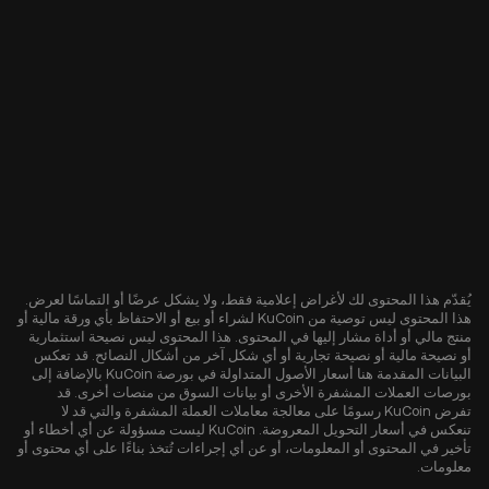
يُقدّم هذا المحتوى لك لأغراض إعلامية فقط، ولا يشكل عرضًا أو التماسًا لعرض.
هذا المحتوى ليس توصية من KuCoin لشراء أو بيع أو الاحتفاظ بأي ورقة مالية أو
منتج مالي أو أداة مشار إليها في المحتوى. هذا المحتوى ليس نصيحة استثمارية
أو نصيحة مالية أو نصيحة تجارية أو أي شكل آخر من أشكال النصائح. قد تعكس
البيانات المقدمة هنا أسعار الأصول المتداولة في بورصة KuCoin بالإضافة إلى
بورصات العملات المشفرة الأخرى أو بيانات السوق من منصات أخرى. قد
تفرض KuCoin رسومًا على معالجة معاملات العملة المشفرة والتي قد لا
تنعكس في أسعار التحويل المعروضة. KuCoin ليست مسؤولة عن أي أخطاء أو
تأخير في المحتوى أو المعلومات، أو عن أي إجراءات تُتخذ بناءًا على أي محتوى أو
معلومات.