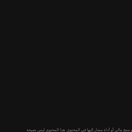
لمحتوى ليس توصية من KuCoin لشراء أو بيع أو الاحتفاظ بأي ورقة مالية أو منتج مالي أو أداة مشار إليها في المحتوى. هذا المحتوى ليس نصيحة