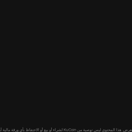
يُقدّم هذا المحتوى لك لأغراض إعلامية فقط، ولا يشكل عرضًا أو التماسًا لعرض. هذا ا