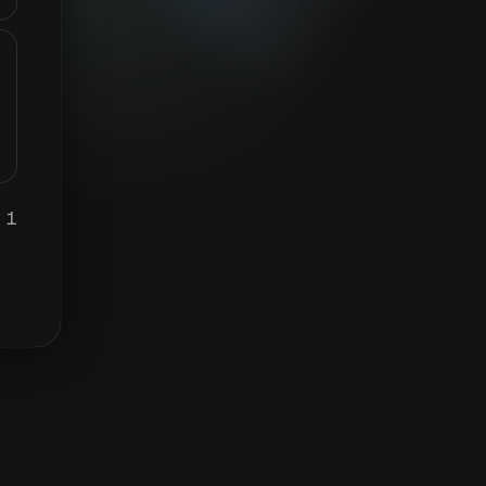
1 YFI يساوي