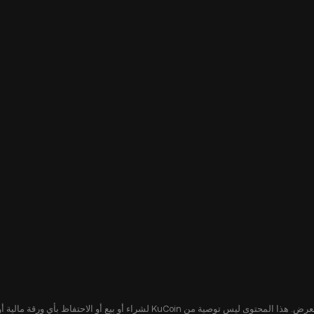
يُقدّم هذا المحتوى لك لأغراض إعلامية فقط، ولا يشكل عرضًا أو التماسًا لعرض. هذا ا