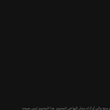
لمحتوى ليس توصية من KuCoin لشراء أو بيع أو الاحتفاظ بأي ورقة مالية أو منتج مالي أو أداة مشار إليها في المحتوى. هذا المحتوى ليس نصيحة