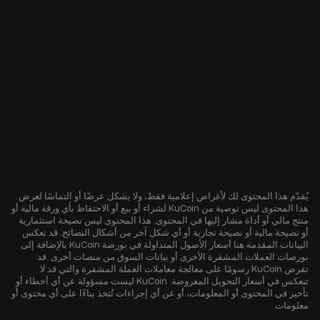
يُقدّم هذا المحتوى لك لأغراض إعلامية فقط، ولا يشكل عرضًا أو التماسًا لعرض.
هذا المحتوى ليس توصية من KuCoin لشراء أو بيع أو الاحتفاظ بأي ورقة مالية أو
منتج مالي أو أداة مشار إليها في المحتوى. هذا المحتوى ليس نصيحة استثمارية
أو نصيحة مالية أو نصيحة تجارية أو أي شكل آخر من أشكال النصائح. قد تعكس
البيانات المقدمة هنا أسعار الأصول المتداولة في بورصة KuCoin بالإضافة إلى
بورصات العملات المشفرة الأخرى أو بيانات السوق من منصات أخرى. قد
تفرض KuCoin رسومًا على معالجة معاملات العملة المشفرة والتي قد لا
تنعكس في أسعار التحويل المعروضة. KuCoin ليست مسؤولة عن أي أخطاء أو
تأخير في المحتوى أو المعلومات، أو عن أي إجراءات تُتخذ بناءًا على أي محتوى أو
معلومات.