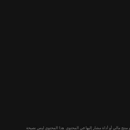
لمحتوى ليس توصية من KuCoin لشراء أو بيع أو الاحتفاظ بأي ورقة مالية أو منتج مالي أو أداة مشار إليها في المحتوى. هذا المحتوى ليس نصيحة