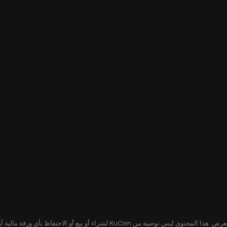
يُقدّم هذا المحتوى لك لأغراض إعلامية فقط، ولا يشكل عرضًا أو التماسًا لعرض. هذا ا