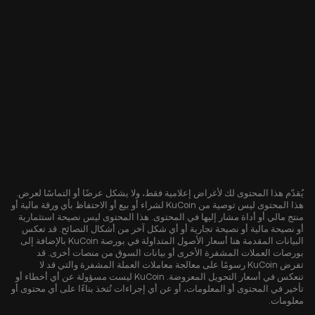
يُقدّم هذا المحتوى لك لأغراض إعلامية فقط، ولا يشكل عرضًا أو التماسًا لعرض.
هذا المحتوى ليس توصية من KuCoin لشراء أو بيع أو الاحتفاظ بأي ورقة مالية أو
منتج مالي أو أداة مشار إليها في المحتوى. هذا المحتوى ليس نصيحة استثمارية
أو نصيحة مالية أو نصيحة تجارية أو أي شكل آخر من أشكال النصائح. قد تعكس
البيانات المقدمة هنا أسعار الأصول المتداولة في بورصة KuCoin بالإضافة إلى
بورصات العملات المشفرة الأخرى أو بيانات السوق من منصات أخرى. قد
تفرض KuCoin رسومًا على معالجة معاملات العملة المشفرة والتي قد لا
تنعكس في أسعار التحويل المعروضة. KuCoin ليست مسؤولة عن أي أخطاء أو
تأخير في المحتوى أو المعلومات، أو عن أي إجراءات تُتخذ بناءًا على أي محتوى أو
معلومات.