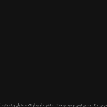
يُقدّم هذا المحتوى لك لأغراض إعلامية فقط، ولا يشكل عرضًا أو التماسًا لعرض. هذا ا