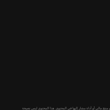
لمحتوى ليس توصية من KuCoin لشراء أو بيع أو الاحتفاظ بأي ورقة مالية أو منتج مالي أو أداة مشار إليها في المحتوى. هذا المحتوى ليس نصيحة