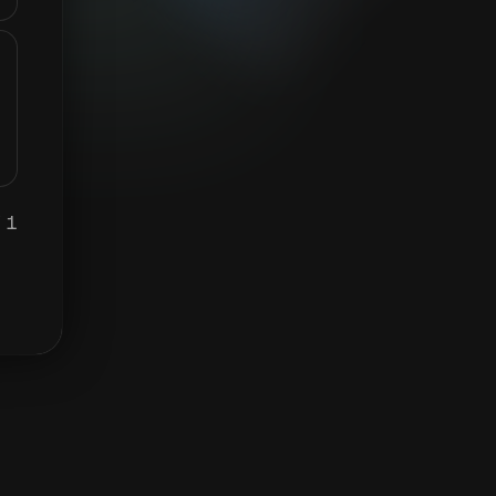
1 TLW يساوي