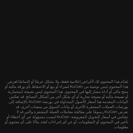
يُقدّم هذا المحتوى لك لأغراض إعلامية فقط، ولا يشكل عرضًا أو التماسًا لعرض.
هذا المحتوى ليس توصية من KuCoin لشراء أو بيع أو الاحتفاظ بأي ورقة مالية أو
منتج مالي أو أداة مشار إليها في المحتوى. هذا المحتوى ليس نصيحة استثمارية
أو نصيحة مالية أو نصيحة تجارية أو أي شكل آخر من أشكال النصائح. قد تعكس
البيانات المقدمة هنا أسعار الأصول المتداولة في بورصة KuCoin بالإضافة إلى
بورصات العملات المشفرة الأخرى أو بيانات السوق من منصات أخرى. قد
تفرض KuCoin رسومًا على معالجة معاملات العملة المشفرة والتي قد لا
تنعكس في أسعار التحويل المعروضة. KuCoin ليست مسؤولة عن أي أخطاء أو
تأخير في المحتوى أو المعلومات، أو عن أي إجراءات تُتخذ بناءًا على أي محتوى أو
معلومات.