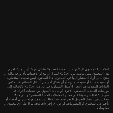
يُقدّم هذا المحتوى لك لأغراض إعلامية فقط، ولا يشكل عرضًا أو التماسًا لعرض.
هذا المحتوى ليس توصية من KuCoin لشراء أو بيع أو الاحتفاظ بأي ورقة مالية أو
منتج مالي أو أداة مشار إليها في المحتوى. هذا المحتوى ليس نصيحة استثمارية
أو نصيحة مالية أو نصيحة تجارية أو أي شكل آخر من أشكال النصائح. قد تعكس
البيانات المقدمة هنا أسعار الأصول المتداولة في بورصة KuCoin بالإضافة إلى
بورصات العملات المشفرة الأخرى أو بيانات السوق من منصات أخرى. قد
تفرض KuCoin رسومًا على معالجة معاملات العملة المشفرة والتي قد لا
تنعكس في أسعار التحويل المعروضة. KuCoin ليست مسؤولة عن أي أخطاء أو
تأخير في المحتوى أو المعلومات، أو عن أي إجراءات تُتخذ بناءًا على أي محتوى أو
معلومات.